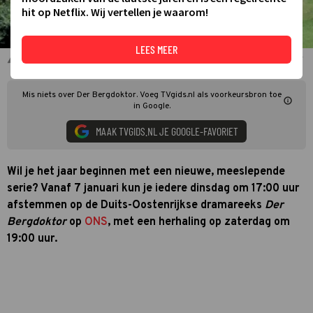
hit op Netflix. Wij vertellen je waarom!
LEES MEER
Harald Krassnitzer en Manuel Guggenberger in Der Bergdoktor
Mis niets over Der Bergdoktor. Voeg TVgids.nl als voorkeursbron toe
in Google.
MAAK TVGIDS.NL JE GOOGLE-FAVORIET
Wil je het jaar beginnen met een nieuwe, meeslepende
serie? Vanaf 7 januari kun je iedere dinsdag om 17:00 uur
afstemmen op de Duits-Oostenrijkse dramareeks
Der
Bergdoktor
op
ONS
, met een herhaling op zaterdag om
19:00 uur.