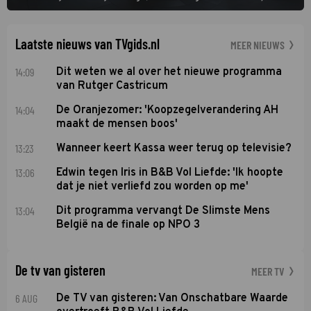
het rechte pad maakte, ook op dat pad weet te blijven.
Laatste nieuws van TVgids.nl
MEER NIEUWS
14:09
Dit weten we al over het nieuwe programma
van Rutger Castricum
14:04
De Oranjezomer: 'Koopzegelverandering AH
maakt de mensen boos'
13:23
Wanneer keert Kassa weer terug op televisie?
13:06
Edwin tegen Iris in B&B Vol Liefde: 'Ik hoopte
dat je niet verliefd zou worden op me'
13:04
Dit programma vervangt De Slimste Mens
België na de finale op NPO 3
De tv van gisteren
MEER TV
6 AUG
De TV van gisteren: Van Onschatbare Waarde