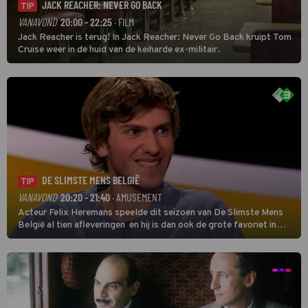
JACK REACHER: NEVER GO BACK
TIP
VANAVOND
20:00 - 22:25
· FILM
Jack Reacher is terug! In Jack Reacher: Never Go Back kruipt Tom
Cruise weer in de huid van de keiharde ex-militair.
DE SLIMSTE MENS BELGIË
TIP
VANAVOND
20:20 - 21:40
· AMUSEMENT
Acteur Felix Heremans speelde dit seizoen van De Slimste Mens
België al tien afleveringen en hij is dan ook de grote favoriet in
deze seizoensfinale. En er is Nederlandse inbreng, want komiek
Soundos El Ahmadi neemt plaats aan de jurytafel.