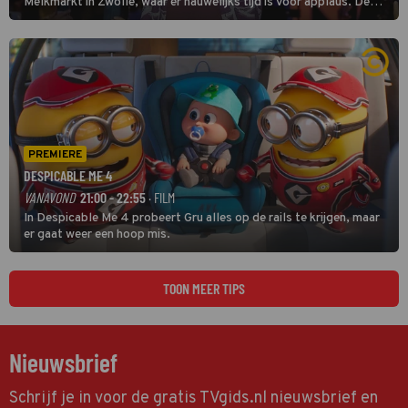
Melkmarkt in Zwolle, waar er nauwelijks tijd is voor applaus. De
grootste namen zijn André Hazes, Jannes, René Froger en
natuurlijk Rutger van Barneveld met zijn hit Zwoele Zomernachten.
PREMIERE
DESPICABLE ME 4
VANAVOND
21:00 - 22:55
· FILM
In Despicable Me 4 probeert Gru alles op de rails te krijgen, maar
er gaat weer een hoop mis.
TOON MEER TIPS
Nieuwsbrief
Schrijf je in voor de gratis TVgids.nl nieuwsbrief en