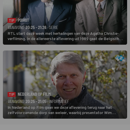
POIROT
TIP
VANAVOND
20:25 - 21:26
· SERIE
RTL start deze week met herhalingen van deze Agatha Christie-
verfilming. In de allereerste aflevering uit 1989 gaat de Belgische
speurder op zoek naar een vermiste kok. Poirot raakt al snel
verwikkeld in een moordzaak. (HH)
NEDERLAND OP FILM
TIP
VANAVOND
20:25 - 21:05
· INFORMATIEF
In Nederland op Film gaan we deze aflevering terug naar het
zelfvoorzienende dorp van weleer, waarbij presentator Wim
Daniëls de kijkers meeneemt op reis door de tijd aan de hand van
unieke amateurbeelden uit verschillende decennia. (HH)