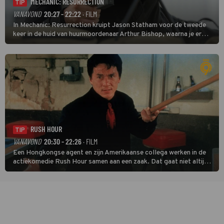
MECHANIC: RESURRECTION
TIP
VANAVOND
20:27 - 22:22
· FILM
In Mechanic: Resurrection kruipt Jason Statham voor de tweede
keer in de huid van huurmoordenaar Arthur Bishop, waarna je er
donder op kunt zeggen dat er van Bishops geplande pensioen niet
veel terechtkomt.
RUSH HOUR
TIP
VANAVOND
20:30 - 22:26
· FILM
Een Hongkongse agent en zijn Amerikaanse collega werken in de
actiekomedie Rush Hour samen aan een zaak. Dat gaat niet altijd
van een leien dakje.