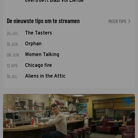
overtroeft B&B Vol Liefde
De nieuwste tips om te streamen
MEER TIPS
24 JUL
The Tasters
19 JUN
Orphan
08 JUN
Women Talking
13 APR
Chicago fire
19 JUL
Aliens in the Attic