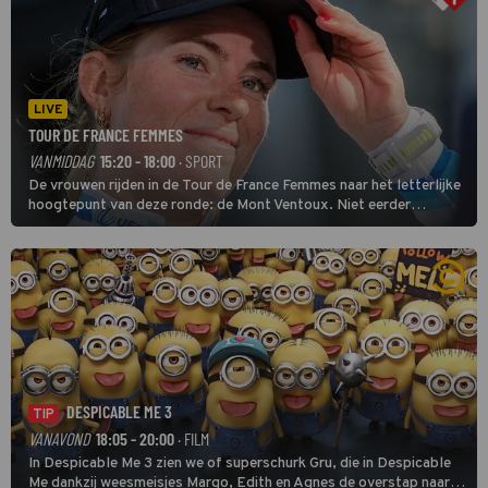
LIVE
TOUR DE FRANCE FEMMES
VANMIDDAG
15:20 - 18:00
· SPORT
De vrouwen rijden in de Tour de France Femmes naar het letterlijke
hoogtepunt van deze ronde: de Mont Ventoux. Niet eerder
finishten de vrouwen voor deze koers op deze kale col uit de
buitencategorie. De aanloop naar de slotklim is vlak.
DESPICABLE ME 3
TIP
VANAVOND
18:05 - 20:00
· FILM
In Despicable Me 3 zien we of superschurk Gru, die in Despicable
Me dankzij weesmeisjes Margo, Edith en Agnes de overstap naar