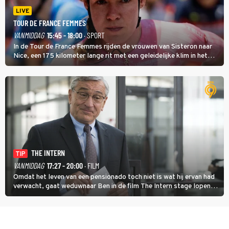
LIVE
TOUR DE FRANCE FEMMES
VANMIDDAG
15:45 - 18:00
· SPORT
In de Tour de France Femmes rijden de vrouwen van Sisteron naar
Nice, een 175 kilometer lange rit met een geleidelijke klim in het
midden. Dat is mogelijk niet de zwaarste hindernis, dat is de
temperatuur. Het kan in Nice namelijk bloedheet worden.
THE INTERN
TIP
VANMIDDAG
17:27 - 20:00
· FILM
Omdat het leven van een pensionado toch niet is wat hij ervan had
verwacht, gaat weduwnaar Ben in de film The Intern stage lopen
bij de hippe webwinkel van Jules, wat een gouden zet blijkt te zijn.