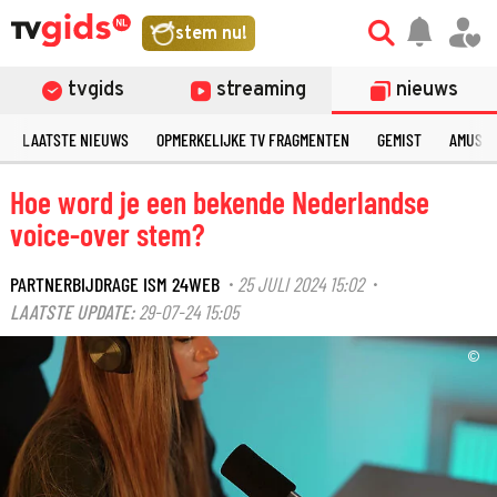
stem nu!
tvgids
streaming
nieuws
LAATSTE NIEUWS
OPMERKELIJKE TV FRAGMENTEN
GEMIST
AMUSE
Hoe word je een bekende Nederlandse
voice-over stem?
PARTNERBIJDRAGE ISM 24WEB
25 JULI 2024 15:02
·
·
LAATSTE UPDATE:
29-07-24 15:05
©