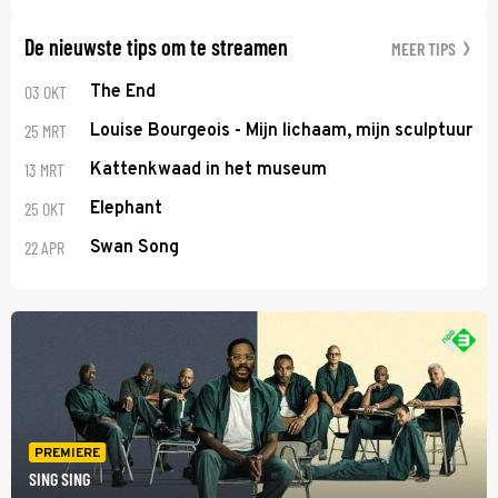
De nieuwste tips om te streamen
MEER TIPS
03 OKT
The End
25 MRT
Louise Bourgeois - Mijn lichaam, mijn sculptuur
13 MRT
Kattenkwaad in het museum
25 OKT
Elephant
22 APR
Swan Song
PREMIERE
SING SING