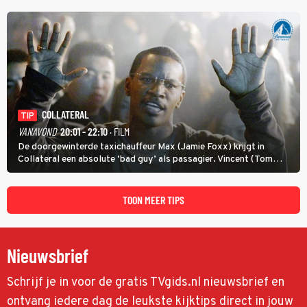
COLLATERAL
TIP
VANAVOND
20:01 - 22:10
· FILM
De doorgewinterde taxichauffeur Max (Jamie Foxx) krijgt in
Collateral een absolute ‘bad guy’ als passagier. Vincent (Tom
Cruise) heeft hem nodig om hem de stad door te loodsen om een
wel heel lugubere reden.
TOON MEER TIPS
Nieuwsbrief
Schrijf je in voor de gratis TVgids.nl nieuwsbrief en
ontvang iedere dag de leukste kijktips direct in jouw