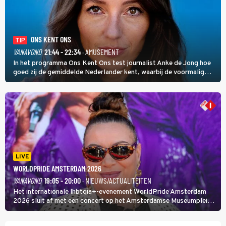
ONS KENT ONS
TIP
VANAVOND
21:44 - 22:34
· AMUSEMENT
In het programma Ons Kent Ons test journalist Anke de Jong hoe
goed zij de gemiddelde Nederlander kent, waarbij de voormalig
hoofdredacteur van modebladen Glamour en Elle het samen met
rapper Keizer opneemt tegen Edson da Graça en Marc-Marie
Huijbregts.
LIVE
WORLDPRIDE AMSTERDAM 2026
VANAVOND
19:05 - 20:00
· NIEUWS/ACTUALITEITEN
Het internationale lhbtqia+-evenement WorldPride Amsterdam
2026 sluit af met een concert op het Amsterdamse Museumplein.
Anita Doth is een van de optredende artiesten. In de jaren 90
veroverde ze de wereld als zangeres van 2Unlimited.