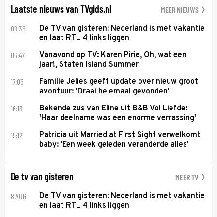
Laatste nieuws van TVgids.nl
MEER NIEUWS
08:36
De TV van gisteren: Nederland is met vakantie
en laat RTL 4 links liggen
06:47
Vanavond op TV: Karen Pirie, Oh, wat een
jaar!, Staten Island Summer
17:05
Familie Jelies geeft update over nieuw groot
avontuur: 'Draai helemaal gevonden'
16:13
Bekende zus van Eline uit B&B Vol Liefde:
'Haar deelname was een enorme verrassing'
15:12
Patricia uit Married at First Sight verwelkomt
baby: 'Een week geleden veranderde alles'
De tv van gisteren
MEER TV
8 AUG
De TV van gisteren: Nederland is met vakantie
en laat RTL 4 links liggen