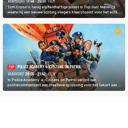
VANMIDDAG
17:48 - 20:01
· FILM
Tom Cruise is terug als heldhaftige piloot in Top Gun: Maverick
waarin hij een nieuwe lichting vliegers klaarstoomt voor het echte
werk.
POLICE ACADEMY 4: CITIZENS ON PATROL
TIP
VANAVOND
20:00 - 21:42
· FILM
In Police Academy 4: Citizens on Patrol verzint een
politiecommandant een creatieve oplossing voor het tekort aan
agenten.