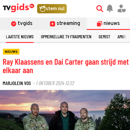
stem nu!
tvgids
streaming
nieuws
LAATSTE NIEUWS
OPMERKELIJKE TV FRAGMENTEN
GEMIST
AMUSE
NIEUWS
Ray Klaassens en Dai Carter gaan strijd met
elkaar aan
MARJOLEIN VOS
1 OKTOBER 2024 12:23
·
©