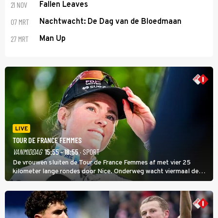
21 NOV
Fallen Leaves
07 MRT
Nachtwacht: De Dag van de Bloedmaan
27 MRT
Man Up
LIVE
TOUR DE FRANCE FEMMES
VANMIDDAG
15:55 - 18:55
· SPORT
De vrouwen sluiten de Tour de France Femmes af met vier 25
kilometer lange rondes door Nice. Onderweg wacht viermaal de
zware Col d'Èze. Aan de finish op de Promenade des Anglais krijgt
de eindwinnaar de laatste gele trui.