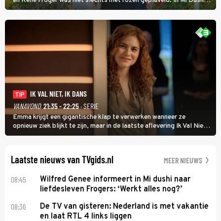
en René Froger was niet slechts met rozen geplaveid. In Mi Dushi:
Wat Is Dan Liefde? neemt Wilfred Genee het showbizzkoppel mee
uit vissen om het over de liefde te hebben.
IK VAL NIET, IK DANS
TIP
VANAVOND
21:35 - 22:25
· SERIE
Emma krijgt een gigantische klap te verwerken wanneer ze
opnieuw ziek blijkt te zijn, maar in de laatste aflevering Ik Val Niet,
Ik Dans laat ze zien dat ze niet van plan is op te geven, zelfs als ze
daarvoor een ingrijpende operatie moet ondergaan.
Laatste nieuws van TVgids.nl
MEER NIEUWS
08:45
Wilfred Genee informeert in Mi dushi naar
liefdesleven Frogers: ‘Werkt alles nog?’
08:36
De TV van gisteren: Nederland is met vakantie
en laat RTL 4 links liggen