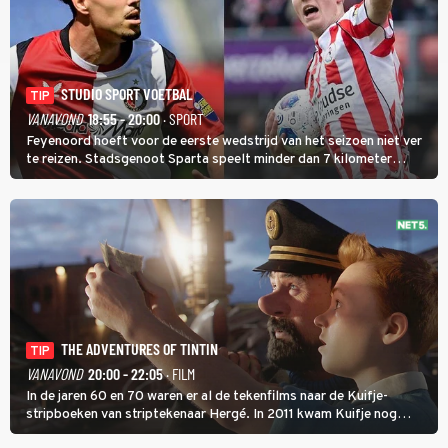
STUDIO SPORT VOETBAL
TIP
VANAVOND
18:55 - 20:00
· SPORT
Feyenoord hoeft voor de eerste wedstrijd van het seizoen niet ver
te reizen. Stadsgenoot Sparta speelt minder dan 7 kilometer
verderop. Feyenoord trok de Spaanse spits Nacho Ferri aan van
KVC Westerlo uit België.
THE ADVENTURES OF TINTIN
TIP
VANAVOND
20:00 - 22:05
· FILM
In de jaren 60 en 70 waren er al de tekenfilms naar de Kuifje-
stripboeken van striptekenaar Hergé. In 2011 kwam Kuifje nog
meer tot leven in The Adventures of Tintin van Steven Spielberg.