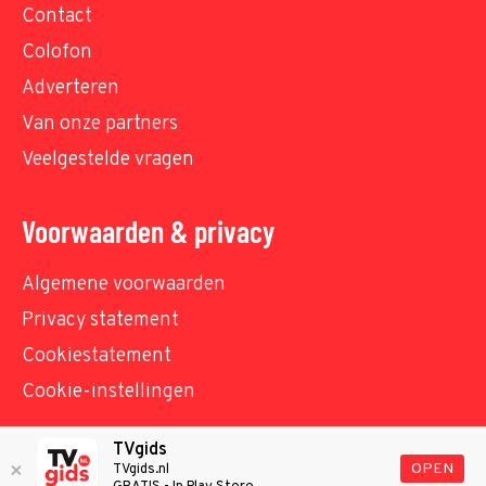
Contact
Colofon
Adverteren
Van onze partners
Veelgestelde vragen
Voorwaarden & privacy
Algemene voorwaarden
Privacy statement
Cookiestatement
Cookie-instellingen
TVgids
© TVgids.nl 2026 - All rights reserved. No text and
OPEN
TVgids.nl