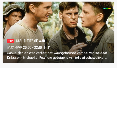
CASUALTIES OF WAR
TIP
VANAVOND
20:00 - 22:10
· FILM
Casualties of War vertelt het waargebeurde verhaal van soldaat
Eriksson (Michael J. Fox) die getuige is van iets afschuwelijks
tijdens de Vietnamoorlog. Hij besluit uit de school te klappen.