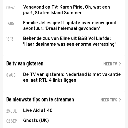
06:47
Vanavond op TV: Karen Pirie, Oh, wat een
jaar!, Staten Island Summer
17:05
Familie Jelies geeft update over nieuw groot
avontuur: 'Draai helemaal gevonden'
16:13
Bekende zus van Eline uit B&B Vol Liefde:
'Haar deelname was een enorme verrassing'
De tv van gisteren
MEER TV
8 AUG
De TV van gisteren: Nederland is met vakantie
en laat RTL 4 links liggen
De nieuwste tips om te streamen
MEER TIPS
29 JUL
Live Aid at 40
02 SEP
Ghosts (UK)