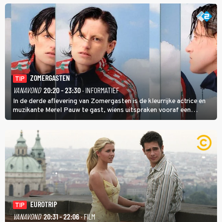
ZOMERGASTEN
TIP
VANAVOND
20:20 - 23:30
· INFORMATIEF
In de derde aflevering van Zomergasten is de kleurrijke actrice en
muzikante Merel Pauw te gast, wiens uitspraken vooraf een
boeiende avond beloven: 'Mijn ideale televisieavond is zoals mijn
identiteit: grenzeloos, absurd en vol angsten'.
EUROTRIP
TIP
VANAVOND
20:31 - 22:06
· FILM