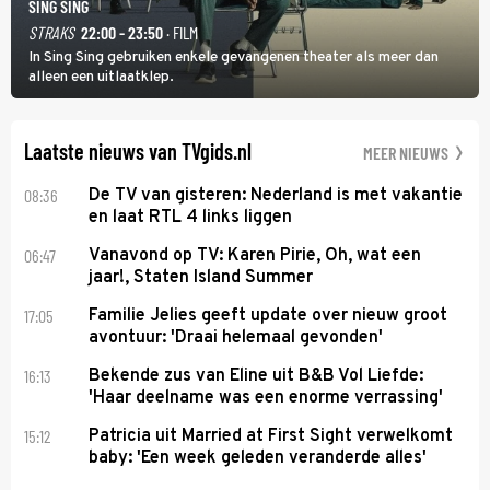
SING SING
STRAKS
22:00 - 23:50
· FILM
In Sing Sing gebruiken enkele gevangenen theater als meer dan
alleen een uitlaatklep.
Laatste nieuws van TVgids.nl
MEER NIEUWS
08:36
De TV van gisteren: Nederland is met vakantie
en laat RTL 4 links liggen
06:47
Vanavond op TV: Karen Pirie, Oh, wat een
jaar!, Staten Island Summer
17:05
Familie Jelies geeft update over nieuw groot
avontuur: 'Draai helemaal gevonden'
16:13
Bekende zus van Eline uit B&B Vol Liefde:
'Haar deelname was een enorme verrassing'
15:12
Patricia uit Married at First Sight verwelkomt
baby: 'Een week geleden veranderde alles'