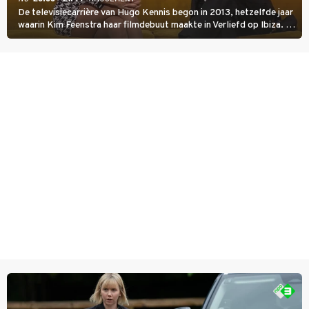
De televisiecarrière van Hugo Kennis begon in 2013, hetzelfde jaar
waarin Kim Feenstra haar filmdebuut maakte in Verliefd op Ibiza. In
Oh, Wat een Jaar! wordt duidelijk wat ze nog meer weten van het
jaar waarin ze allebei eindtwintigers waren.