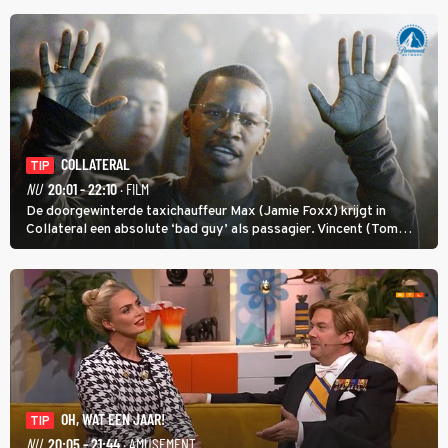
COLLATERAL
TIP
NU
20:01 - 22:10
· FILM
De doorgewinterde taxichauffeur Max (Jamie Foxx) krijgt in
Collateral een absolute ‘bad guy’ als passagier. Vincent (Tom
Cruise) heeft hem nodig om hem de stad door te loodsen om een
wel heel lugubere reden.
OH, WAT EEN JAAR!
TIP
NU
20:05 - 21:44
· AMUSEMENT