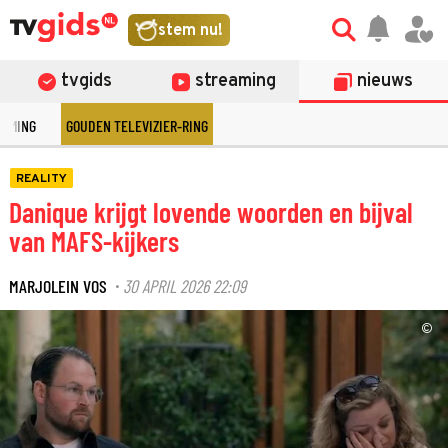
stem nu!
tvgids
streaming
nieuws
EAMING
GOUDEN TELEVIZIER-RING
REALITY
Danique krijgt lovende woorden en bijval
van MAFS-kijkers
MARJOLEIN VOS
30 APRIL 2026 22:09
·
©