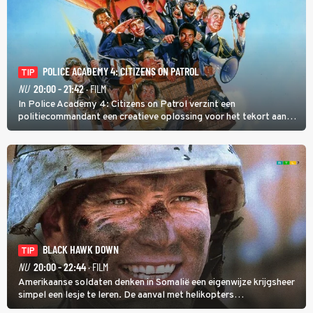
POLICE ACADEMY 4: CITIZENS ON PATROL
TIP
NU
20:00 - 21:42
· FILM
In Police Academy 4: Citizens on Patrol verzint een
politiecommandant een creatieve oplossing voor het tekort aan
agenten.
BLACK HAWK DOWN
TIP
NU
20:00 - 22:44
· FILM
Amerikaanse soldaten denken in Somalië een eigenwijze krijgsheer
simpel een lesje te leren. De aanval met helikopters
verloopt in Black Hawk down dramatisch.