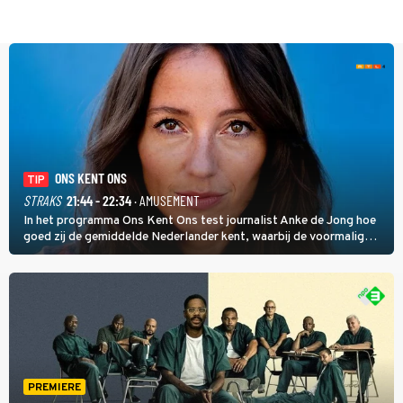
ONS KENT ONS
TIP
STRAKS
21:44 - 22:34
· AMUSEMENT
In het programma Ons Kent Ons test journalist Anke de Jong hoe
goed zij de gemiddelde Nederlander kent, waarbij de voormalig
hoofdredacteur van modebladen Glamour en Elle het samen met
rapper Keizer opneemt tegen Edson da Graça en Marc-Marie
Huijbregts.
PREMIERE