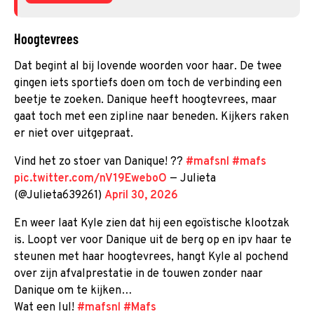
Hoogtevrees
Dat begint al bij lovende woorden voor haar. De twee
gingen iets sportiefs doen om toch de verbinding een
beetje te zoeken. Danique heeft hoogtevrees, maar
gaat toch met een zipline naar beneden. Kijkers raken
er niet over uitgepraat.
Vind het zo stoer van Danique! ??
#mafsnl
#mafs
pic.twitter.com/nV19EweboO
— Julieta
(@Julieta639261)
April 30, 2026
En weer laat Kyle zien dat hij een egoïstische klootzak
is. Loopt ver voor Danique uit de berg op en ipv haar te
steunen met haar hoogtevrees, hangt Kyle al pochend
over zijn afvalprestatie in de touwen zonder naar
Danique om te kijken…
Wat een lul!
#mafsnl
#Mafs