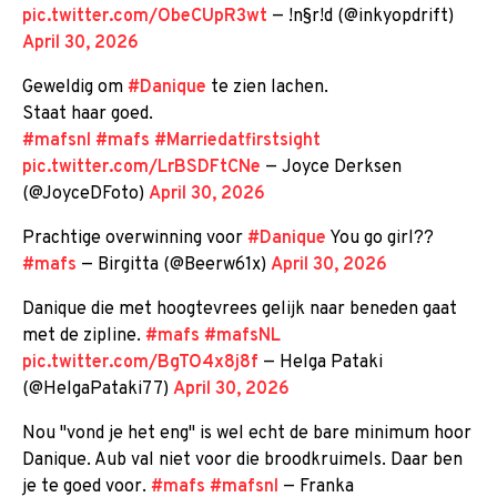
pic.twitter.com/ObeCUpR3wt
— !n§r!d (@inkyopdrift)
April 30, 2026
Geweldig om
#Danique
te zien lachen.
Staat haar goed.
#mafsnl
#mafs
#Marriedatfirstsight
pic.twitter.com/LrBSDFtCNe
— Joyce Derksen
(@JoyceDFoto)
April 30, 2026
Prachtige overwinning voor
#Danique
You go girl??
#mafs
— Birgitta (@Beerw61x)
April 30, 2026
Danique die met hoogtevrees gelijk naar beneden gaat
met de zipline.
#mafs
#mafsNL
pic.twitter.com/BgTO4x8j8f
— Helga Pataki
(@HelgaPataki77)
April 30, 2026
Nou "vond je het eng" is wel echt de bare minimum hoor
Danique. Aub val niet voor die broodkruimels. Daar ben
je te goed voor.
#mafs
#mafsnl
— Franka