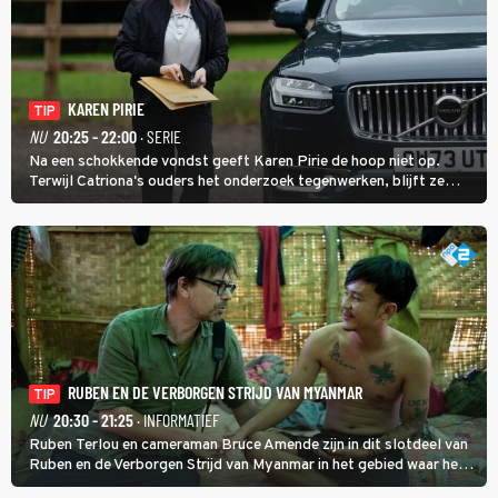
KAREN PIRIE
TIP
NU
20:25 - 22:00
· SERIE
Na een schokkende vondst geeft Karen Pirie de hoop niet op.
Terwijl Catriona's ouders het onderzoek tegenwerken, blijft ze
speuren naar Adam. In deze slotaflevering van Karen Pirie leidt het
spoor via Frankrijk en Italië naar Malta.
RUBEN EN DE VERBORGEN STRIJD VAN MYANMAR
TIP
NU
20:30 - 21:25
· INFORMATIEF
Ruben Terlou en cameraman Bruce Amende zijn in dit slotdeel van
Ruben en de Verborgen Strijd van Myanmar in het gebied waar het
KNDF-rebellenleger de scepter zwaait. De rebellenleider zet zich