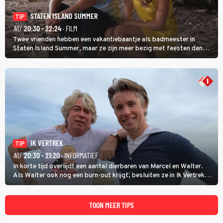
STATEN ISLAND SUMMER
TIP
NU
20:30 - 22:24
· FILM
Twee vrienden hebben een vakantiebaantje als badmeester in
Staten Island Summer, maar ze zijn meer bezig met feesten dan
met werken.
IK VERTREK
TIP
NU
20:30 - 21:20
· INFORMATIEF
In korte tijd overlijdt een aantal dierbaren van Marcel en Walter.
Als Walter ook nog een burn-out krijgt, besluiten ze in Ik Vertrek
een nieuwe start te maken door een B&B in Spanje te openen, waar
ze een moeizame start beleven. (HH)
TOON MEER TIPS