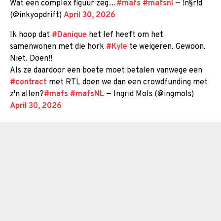
Wat een complex figuur zeg…
#mafs
#mafsnl
— !n§r!d
(@inkyopdrift)
April 30, 2026
Ik hoop dat
#Danique
het lef heeft om het
samenwonen met die hork
#Kyle
te weigeren. Gewoon.
Niet. Doen!!
Als ze daardoor een boete moet betalen vanwege een
#contract
met RTL doen we dan een crowdfunding met
z'n allen?
#mafs
#mafsNL
— Ingrid Mols (@ingmols)
April 30, 2026