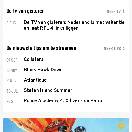
De tv van gisteren
MEER TV
8 AUG
De TV van gisteren: Nederland is met vakantie
en laat RTL 4 links liggen
De nieuwste tips om te streamen
MEER TIPS
07 SEP
Collateral
10 NOV
Black Hawk Down
21 NOV
Atlantique
30 JUL
Staten Island Summer
26 SEP
Police Academy 4: Citizens on Patrol