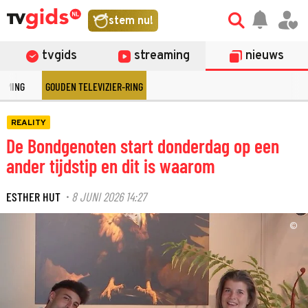
stem nu!
tvgids
streaming
nieuws
EAMING
GOUDEN TELEVIZIER-RING
REALITY
De Bondgenoten start donderdag op een
ander tijdstip en dit is waarom
ESTHER HUT
8 JUNI 2026 14:27
·
©