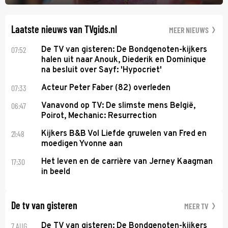
midden. Dat is mogelijk niet de zwaarste hindernis, dat is de
temperatuur. Het kan in Nice namelijk bloedheet worden.
Laatste nieuws van TVgids.nl
MEER NIEUWS
07:52
De TV van gisteren: De Bondgenoten-kijkers
halen uit naar Anouk, Diederik en Dominique
na besluit over Sayf: 'Hypocriet'
07:33
Acteur Peter Faber (82) overleden
06:47
Vanavond op TV: De slimste mens België,
Poirot, Mechanic: Resurrection
21:48
Kijkers B&B Vol Liefde gruwelen van Fred en
moedigen Yvonne aan
17:30
Het leven en de carrière van Jerney Kaagman
in beeld
De tv van gisteren
MEER TV
7 AUG
De TV van gisteren: De Bondgenoten-kijkers