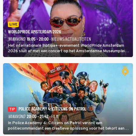
LIVE
WORLDPRIDE AMSTERDAM 2026
VANAVOND
19:05 - 20:00
· NIEUWS/ACTUALITEITEN
Het internationale lhbtqia+-evenement WorldPride Amsterdam
2026 sluit af met een concert op het Amsterdamse Museumplein.
Anita Doth is een van de optredende artiesten. In de jaren 90
veroverde ze de wereld als zangeres van 2Unlimited.
POLICE ACADEMY 4: CITIZENS ON PATROL
TIP
VANAVOND
20:00 - 21:42
· FILM
In Police Academy 4: Citizens on Patrol verzint een
politiecommandant een creatieve oplossing voor het tekort aan
agenten.