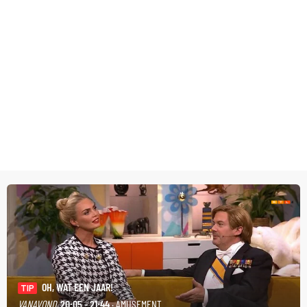
OH, WAT EEN JAAR!
TIP
VANAVOND
20:05 - 21:44
· AMUSEMENT