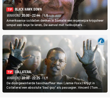
BLACK HAWK DOWN
TIP
VANAVOND
20:00 - 22:44
· FILM
Amerikaanse soldaten denken in Somalië een eigenwijze krijgsheer
simpel een lesje te leren. De aanval met helikopters
verloopt in Black Hawk down dramatisch.
COLLATERAL
TIP
VANAVOND
20:00 - 22:25
· FILM
De doorgewinterde taxichauffeur Max (Jamie Foxx) krijgt in
Collateral een absolute ‘bad guy’ als passagier. Vincent (Tom
Cruise) heeft hem nodig om hem de stad door te loodsen om een
wel heel lugubere reden.