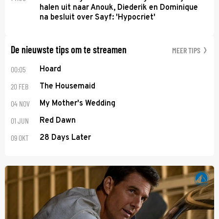
halen uit naar Anouk, Diederik en Dominique
na besluit over Sayf: 'Hypocriet'
De nieuwste tips om te streamen
MEER TIPS
00:05
Hoard
20 FEB
The Housemaid
04 NOV
My Mother's Wedding
01 JUN
Red Dawn
09 OKT
28 Days Later