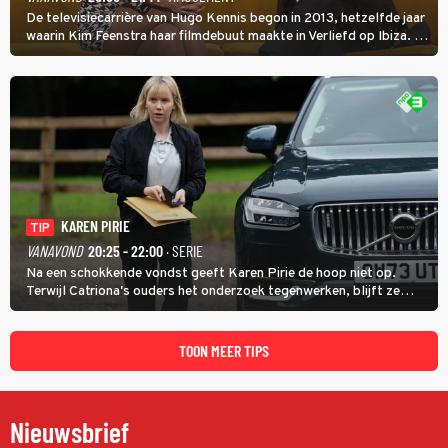
De televisiecarrière van Hugo Kennis begon in 2013, hetzelfde jaar
waarin Kim Feenstra haar filmdebuut maakte in Verliefd op Ibiza. In
Oh, Wat een Jaar! wordt duidelijk wat ze nog meer weten van het
jaar waarin ze allebei eindtwintigers waren.
KAREN PIRIE
TIP
VANAVOND
20:25 - 22:00
· SERIE
Na een schokkende vondst geeft Karen Pirie de hoop niet op.
Terwijl Catriona's ouders het onderzoek tegenwerken, blijft ze
speuren naar Adam. In deze slotaflevering van Karen Pirie leidt het
spoor via Frankrijk en Italië naar Malta.
TOON MEER TIPS
Nieuwsbrief