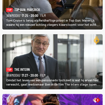
TOP GUN: MAVERICK
TIP
VANMIDDAG
17:25 - 20:00
· FILM
Tom Cruise is terug als heldhaftige piloot in Top Gun: Maverick
waarin hij een nieuwe lichting vliegers klaarstoomt voor het echte
werk.
THE INTERN
TIP
VANMIDDAG
17:27 - 20:00
· FILM
Omdat het leven van een pensionado toch niet is wat hij ervan had
verwacht, gaat weduwnaar Ben in de film The Intern stage lopen
bij de hippe webwinkel van Jules, wat een gouden zet blijkt te zijn.