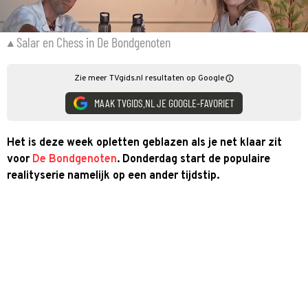
Salar en Chess in De Bondgenoten
Zie meer TVgids.nl resultaten op Google
MAAK TVGIDS.NL JE GOOGLE-FAVORIET
Het is deze week opletten geblazen als je net klaar zit
voor
De Bondgenoten
. Donderdag start de populaire
realityserie namelijk op een ander tijdstip.