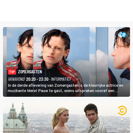
ZOMERGASTEN
TIP
VANAVOND
20:20 - 23:30
· INFORMATIEF
In de derde aflevering van Zomergasten is de kleurrijke actrice en
muzikante Merel Pauw te gast, wiens uitspraken vooraf een
boeiende avond beloven: 'Mijn ideale televisieavond is zoals mijn
identiteit: grenzeloos, absurd en vol angsten'.