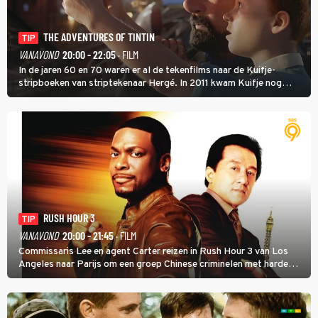
THE ADVENTURES OF TINTIN
TIP
VANAVOND
20:00 - 22:05
· FILM
In de jaren 60 en 70 waren er al de tekenfilms naar de Kuifje-
stripboeken van striptekenaar Hergé. In 2011 kwam Kuifje nog
meer tot leven in The Adventures of Tintin van Steven Spielberg.
RUSH HOUR 3
TIP
VANAVOND
20:00 - 21:45
· FILM
Commissaris Lee en agent Carter reizen in Rush Hour 3 van Los
Angeles naar Parijs om een groep Chinese criminelen met harde
hand aan te pakken.