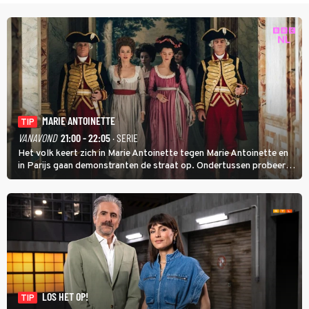
MARIE ANTOINETTE
TIP
VANAVOND
21:00 - 22:05
· SERIE
Het volk keert zich in Marie Antoinette tegen Marie Antoinette en
in Parijs gaan demonstranten de straat op. Ondertussen probeert
Marie Antoinette landgoed Saint-Cloud te kopen. Ze wil daar haar
kinderen veilig laten opgroeien.
LOS HET OP!
TIP