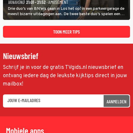
VANAVOND
21:01 - 21:52
· AMUSEMENT
Drie duo’s van BN’ers gaan in Los het op! in een parkeergarage de
meest bizarre uitdagingen aan. De twee beste duo’s spelen een
onderlinge finale. Met in deze aflevering onder anderen cabaretiers
Nabil Aoulad Ayad en Annick Boer.
TOON MEER TIPS
Nieuwsbrief
Schrijf je in voor de gratis TVgids.nl nieuwsbrief en
ontvang iedere dag de leukste kijktips direct in jouw
mailbox!
AANMELDEN
Mobiele apps