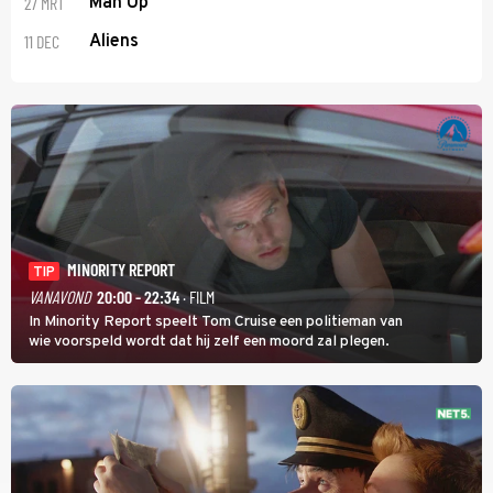
27 MRT
Man Up
11 DEC
Aliens
MINORITY REPORT
TIP
VANAVOND
20:00 - 22:34
· FILM
In Minority Report speelt Tom Cruise een politieman van
wie voorspeld wordt dat hij zelf een moord zal plegen.