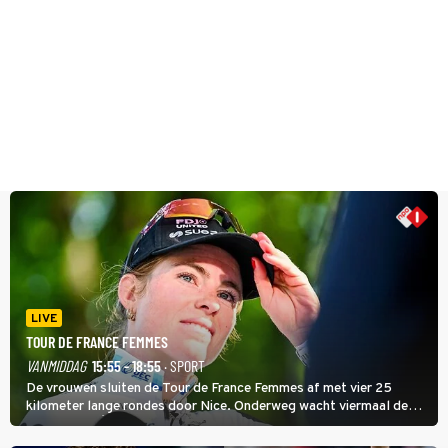
LIVE
TOUR DE FRANCE FEMMES
VANMIDDAG
15:55 - 18:55
· SPORT
De vrouwen sluiten de Tour de France Femmes af met vier 25
kilometer lange rondes door Nice. Onderweg wacht viermaal de
zware Col d'Èze. Aan de finish op de Promenade des Anglais krijgt
de eindwinnaar de laatste gele trui.