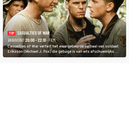
CASUALTIES OF WAR
TIP
VANAVOND
20:00 - 22:10
· FILM
Casualties of War vertelt het waargebeurde verhaal van soldaat
Eriksson (Michael J. Fox) die getuige is van iets afschuwelijks
tijdens de Vietnamoorlog. Hij besluit uit de school te klappen.