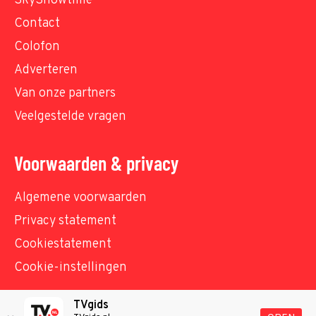
SkyShowtime
Contact
Colofon
Adverteren
Van onze partners
Veelgestelde vragen
Voorwaarden & privacy
Algemene voorwaarden
Privacy statement
Cookiestatement
Cookie-instellingen
TVgids
© TVgids.nl 2026 - All rights reserved. No text and