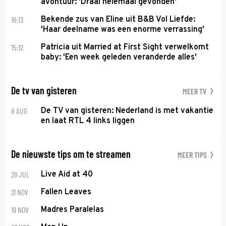
avontuur: 'Draai helemaal gevonden'
16:13
Bekende zus van Eline uit B&B Vol Liefde:
'Haar deelname was een enorme verrassing'
15:12
Patricia uit Married at First Sight verwelkomt
baby: 'Een week geleden veranderde alles'
De tv van gisteren
MEER TV
8 AUG
De TV van gisteren: Nederland is met vakantie
en laat RTL 4 links liggen
De nieuwste tips om te streamen
MEER TIPS
29 JUL
Live Aid at 40
21 NOV
Fallen Leaves
19 NOV
Madres Paralelas