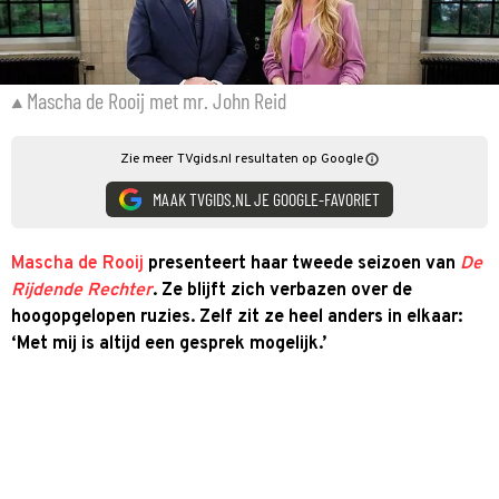
Mascha de Rooij met mr. John Reid
Zie meer TVgids.nl resultaten op Google
MAAK TVGIDS.NL JE GOOGLE-FAVORIET
Mascha de Rooij
presenteert haar tweede seizoen van
De
Rijdende Rechter
. Ze blijft zich verbazen over de
hoogopgelopen ruzies. Zelf zit ze heel anders in elkaar:
‘Met mij is altijd een gesprek mogelijk.’