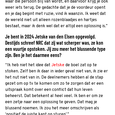
waar die persoon blij van wordt, en daarvoor krijg je ook
weer iets terug. De gedachte dat je de voordeur opent
en je dag begint met ruzie, vind ik waanzin. Ik weet dat
de wereld niet uit alleen rozenblaadjes en hartjes
bestaat, maar ik denk wel dat er altijd een oplossing is.”
Je bent in 2024 Jetske van den Elsen opgevolgd.
Destijds schreef NRC dat zij wat scherper was, ze kon
een vuurtje opstoken. Jij zou meer het blussende type
zijn. Ben je het daarmee eens?
“Ik heb niet het idee dat
Jetske
de boel zat op te
stoken. Zelf ben ik daar in ieder geval niet van, ik zie er
het nut niet van in. De deelnemers hebben al de stap
gezet om op tv te komen om zo te zorgen dat er een
uitspraak komt over een conflict dat hun leven
beheerst. Dat betekent al heel veel. Ik ben er om ze
een zetje naar een oplossing te geven. Dat mag je
blussend noemen. Ik zou het meer omschrijven als
‘positief de juiste kant op sturen’.”