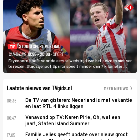
STUDIO SPORT VOETBAL
TIP
VANAVOND
18:55 - 20:00
· SPORT
Feyenoord hoeft voor de eerste wedstrijd van het seizoen niet ver
te reizen. Stadsgenoot Sparta speelt minder dan 7 kilometer
verderop. Feyenoord trok de Spaanse spits Nacho Ferri aan van
KVC Westerlo uit België.
Laatste nieuws van TVgids.nl
MEER NIEUWS
08:36
De TV van gisteren: Nederland is met vakantie
en laat RTL 4 links liggen
06:47
Vanavond op TV: Karen Pirie, Oh, wat een
jaar!, Staten Island Summer
17:05
Familie Jelies geeft update over nieuw groot