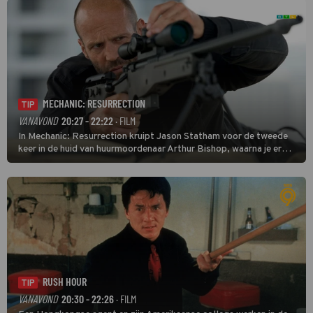
MECHANIC: RESURRECTION
TIP
VANAVOND
20:27 - 22:22
· FILM
In Mechanic: Resurrection kruipt Jason Statham voor de tweede
keer in de huid van huurmoordenaar Arthur Bishop, waarna je er
donder op kunt zeggen dat er van Bishops geplande pensioen niet
veel terechtkomt.
RUSH HOUR
TIP
VANAVOND
20:30 - 22:26
· FILM