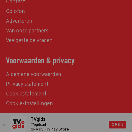
Contact
Colofon
Adverteren
Van onze partners
Veelgestelde vragen
Voorwaarden & privacy
Algemene voorwaarden
Privacy statement
Cookiestatement
Cookie-instellingen
TVgids
© TVgids.nl 2026 - All rights reserved. No text and
OPEN
TVgids.nl
GRATIS - In Play Store
datamining.