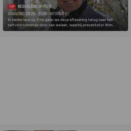
NEDERLAND OP FILM
TIP
VANAVOND
20:25 - 21:05
· INFORMATIEF
In Nederland op Film gaan we deze aflevering terug naar het
zelfvoorzienende dorp van weleer, waarbij presentator Wim
Daniëls de kijkers meeneemt op reis door de tijd aan de hand van
unieke amateurbeelden uit verschillende decennia. (HH)