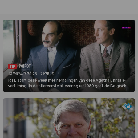
POIROT
TIP
VANAVOND
20:25 - 21:26
· SERIE
RTL start deze week met herhalingen van deze Agatha Christie-
verfilming. In de allereerste aflevering uit 1989 gaat de Belgische
speurder op zoek naar een vermiste kok. Poirot raakt al snel
verwikkeld in een moordzaak. (HH)