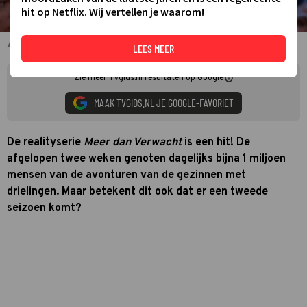
hit op Netflix. Wij vertellen je waarom!
Tatiana uit Meer dan Verwacht bij Renze
LEES MEER
Zie meer TVgids.nl resultaten op Google
MAAK TVGIDS.NL JE GOOGLE-FAVORIET
De realityserie
Meer dan Verwacht
is een hit! De
afgelopen twee weken genoten dagelijks bijna 1 miljoen
mensen van de avonturen van de gezinnen met
drielingen. Maar betekent dit ook dat er een tweede
seizoen komt?