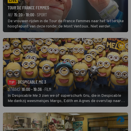
LIVE
TOUR DE FRANCE FEMMES
NU
15:20 - 18:00
· SPORT
De vrouwen rijden in de Tour de France Femmes naar het letterlijke
hoogtepunt van deze ronde: de Mont Ventoux. Niet eerder
finishten de vrouwen voor deze koers op deze kale col uit de
buitencategorie. De aanloop naar de slotklim is vlak.
DESPICABLE ME 3
TIP
STRAKS
18:00 - 19:36
· FILM
In Despicable Me 3 zien we of superschurk Gru, die in Despicable
Me dankzij weesmeisjes Margo, Edith en Agnes de overstap naar
het rechte pad maakte, ook op dat pad weet te blijven.