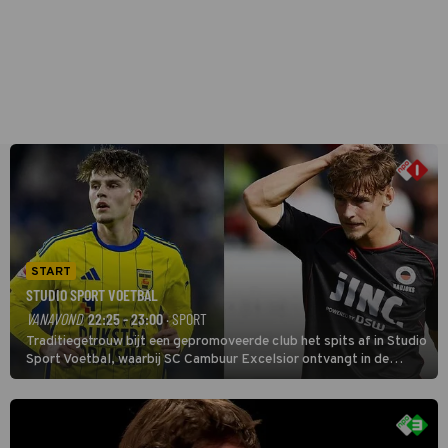
START
STUDIO SPORT VOETBAL
VANAVOND
22:25 - 23:00
· SPORT
Traditiegetrouw bijt een gepromoveerde club het spits af in Studio
Sport Voetbal, waarbij SC Cambuur Excelsior ontvangt in de
eerste wedstrijd van het nieuwe Eredivisieseizoen. De nieuwe
oefenmeester is Johan Plat en hij wil aanvallend voetballen.