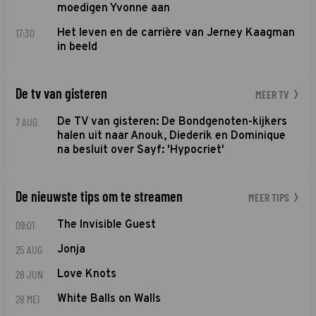
moedigen Yvonne aan
17:30
Het leven en de carrière van Jerney Kaagman
in beeld
De tv van gisteren
MEER TV
7 AUG
De TV van gisteren: De Bondgenoten-kijkers
halen uit naar Anouk, Diederik en Dominique
na besluit over Sayf: 'Hypocriet'
De nieuwste tips om te streamen
MEER TIPS
09:01
The Invisible Guest
25 AUG
Jonja
28 JUN
Love Knots
28 MEI
White Balls on Walls