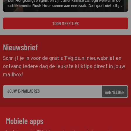
Een Hongkongse agent en zijn Amerikaanse collega werken in de
actiekomedie Rush Hour samen aan een zaak. Dat gaat niet altijd
van een leien dakje.
TOON MEER TIPS
Nieuwsbrief
Schrijf je in voor de gratis TVgids.nl nieuwsbrief en
ontvang iedere dag de leukste kijktips direct in jouw
mailbox!
AANMELDEN
Mobiele apps