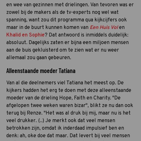
en wee van gezinnen met drielingen. Van tevoren was er
zowel bij de makers als de tv-experts nog wel wat
spanning, want zou dit programma qua kijkcijfers ook
maar in de buurt kunnen komen van
Een Huis Vol
en
Khalid en Sophie
? Dat antwoord is inmiddels duidelijk:
absoluut. Dagelijks zaten er bijna een miljoen mensen
aan de buis gekluisterd om te zien wat er nu weer
allemaal zou gaan gebeuren.
Alleenstaande moeder Tatiana
Van al die deelnemers viel Tatiana het meest op. De
kijkers hadden het erg te doen met deze alleenstaande
moeder van de drieling Hope, Faith en Charity. "De
afgelopen twee weken waren bizar", blikt ze nu dan ook
terug bij Renze. "Het was al druk bij mij, maar nu is het
veel drukker. (..) Je merkt ook dat veel mensen
betrokken zijn, omdat ik inderdaad impulsief ben en
denk: ah, oke doe dat maar. Dat levert bij veel mensen