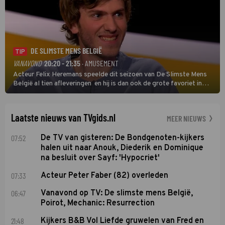
DE SLIMSTE MENS BELGIË
TIP
VANAVOND
20:20 - 21:35
· AMUSEMENT
Acteur Felix Heremans speelde dit seizoen van De Slimste Mens
België al tien afleveringen en hij is dan ook de grote favoriet in
deze seizoensfinale. En er is Nederlandse inbreng, want komiek
Soundos El Ahmadi neemt plaats aan de jurytafel.
Laatste nieuws van TVgids.nl
MEER NIEUWS
07:52
De TV van gisteren: De Bondgenoten-kijkers
halen uit naar Anouk, Diederik en Dominique
na besluit over Sayf: 'Hypocriet'
07:33
Acteur Peter Faber (82) overleden
06:47
Vanavond op TV: De slimste mens België,
Poirot, Mechanic: Resurrection
21:48
Kijkers B&B Vol Liefde gruwelen van Fred en