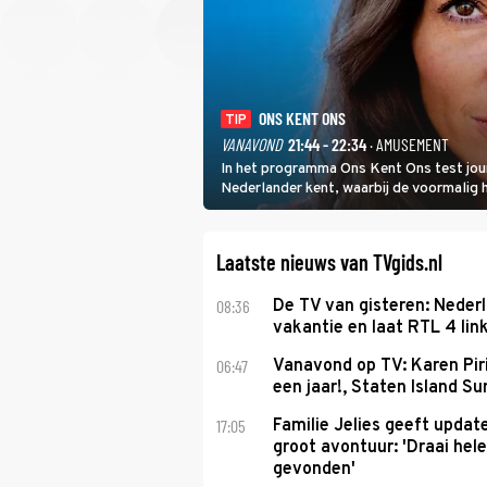
ONS KENT ONS
TIP
VANAVOND
21:44 - 22:34
· AMUSEMENT
In het programma Ons Kent Ons test jou
Nederlander kent, waarbij de voormalig
het samen met rapper Keizer opneemt te
Laatste nieuws van TVgids.nl
08:36
De TV van gisteren: Nederl
vakantie en laat RTL 4 link
06:47
Vanavond op TV: Karen Piri
een jaar!, Staten Island 
17:05
Familie Jelies geeft updat
groot avontuur: 'Draai hel
gevonden'