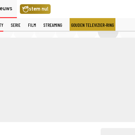
ieuws
stem nu!
TY
SERIE
FILM
STREAMING
GOUDEN TELEVIZIER-RING