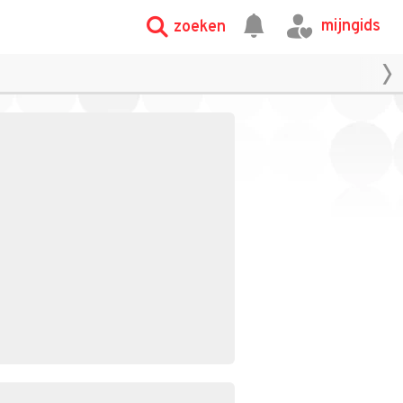
mijngids
zoeken