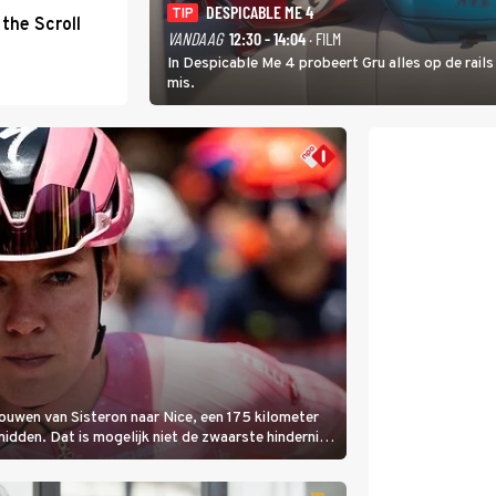
DESPICABLE ME 4
TIP
the Scroll
VANDAAG
12:30 - 14:04
· FILM
In Despicable Me 4 probeert Gru alles op de rails
mis.
rouwen van Sisteron naar Nice, een 175 kilometer
 midden. Dat is mogelijk niet de zwaarste hindernis,
amelijk bloedheet worden.