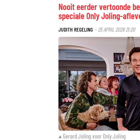
Nooit eerder vertoonde be
speciale Only Joling-aflev
JUDITH REGELING
25 APRIL 2026 21:20
·
Gerard Joling voor Only Joling