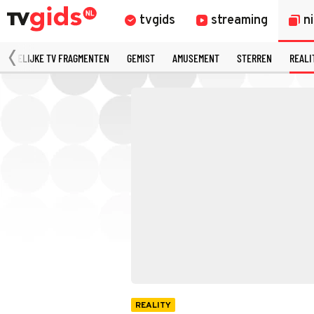
tvgids
streaming
n
MERKELIJKE TV FRAGMENTEN
GEMIST
AMUSEMENT
STERREN
REALI
REALITY