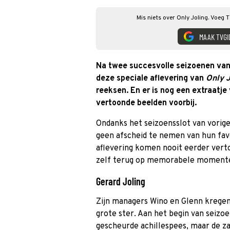
Mis niets over Only Joling. Voeg 
MAAK TVGI
Na twee succesvolle seizoenen van zi
deze speciale aflevering van
Only J
reeksen. En er is nog een extraatje
vertoonde beelden voorbij.
Ondanks het seizoensslot van vori
geen afscheid te nemen van hun favo
aflevering komen nooit eerder verto
zelf terug op memorabele momenten
Gerard Joling
Zijn managers Wino en Glenn krege
grote ster. Aan het begin van seizoe
gescheurde achillespees, maar de z