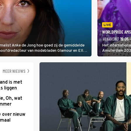
LIVE
WORLDPRIDE AMS
VANAVOND
19:05 
rnalist Anke de Jong hoe goed zij de gemiddelde
Het internation
 hoofdredacteur van modebladen Glamour en Elle
Amsterdam 2026 
gen Edson da Graça en Marc-Marie Huijbregts.
Amsterdamse Mus
optredende artie
wereld als zang
MEER NIEUWS
and is met
s liggen
e, Oh, wat
Summer
e over nieuw
emaal