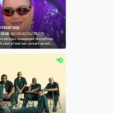
TERDAM 2026
- 20:00
· NIEUWS/ACTUALITEITEN
ale lhbtqia+-evenement WorldPride
sluit af met een concert op het
eumplein. Anita Doth is een van de
sten. In de jaren 90 veroverde ze de
eres van 2Unlimited.