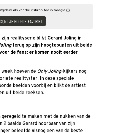
TVgids.nl als voorkeursbron toe in Google.
DS.NL JE GOOGLE-FAVORIET
jn realityserie blikt Gerard Joling in
oling
terug op zijn hoogtepunten uit beide
 voor de fans: er komen nooit eerder
ge week hoeven de
Only Joling
-kijkers nog
riete realityster. In deze speciale
onde beelden voorbij en blikt de artiest
 uit beide reeksen.
n geregeld te maken met de nukken van de
n 2 baalde Gerard hoorbaar van zijn
anger beleefde alsnog een van de beste