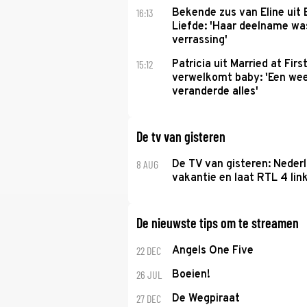
16:13
Bekende zus van Eline uit
Liefde: 'Haar deelname w
verrassing'
15:12
Patricia uit Married at Firs
verwelkomt baby: 'Een we
veranderde alles'
De tv van gisteren
8 AUG
De TV van gisteren: Nederl
vakantie en laat RTL 4 link
De nieuwste tips om te streamen
22 DEC
Angels One Five
26 JUL
Boeien!
27 DEC
De Wegpiraat