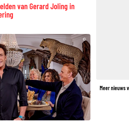
elden van Gerard Joling in
ering
©
Meer nieuws v