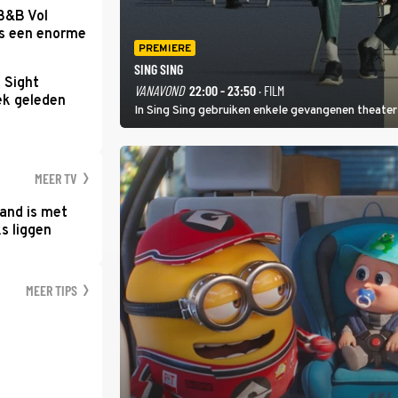
 B&B Vol
as een enorme
PREMIERE
SING SING
t Sight
VANAVOND
22:00 - 23:50
· FILM
ek geleden
In Sing Sing gebruiken enkele gevangenen theater 
MEER TV
and is met
s liggen
MEER TIPS