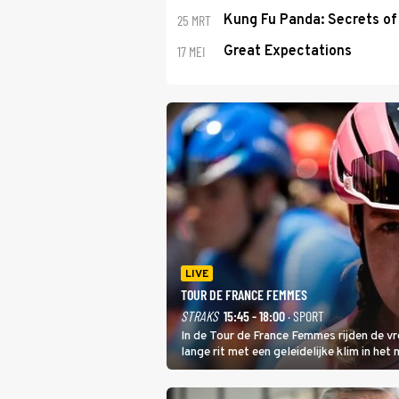
25 MRT
Kung Fu Panda: Secrets of 
17 MEI
Great Expectations
LIVE
TOUR DE FRANCE FEMMES
STRAKS
15:45 - 18:00
· SPORT
In de Tour de France Femmes rijden de v
lange rit met een geleidelijke klim in het
dat is de temperatuur. Het kan in Nice n