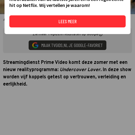
hit op Netflix. Wij vertellen je waarom!
Robbert Rodenburg
LEES MEER
Zie meer TVgids.nl resultaten op Google
MAAK TVGIDS.NL JE GOOGLE-FAVORIET
Streamingdienst Prime Video komt deze zomer met een
nieuw realityprogramma:
Undercover Lover
. In deze show
worden vijf koppels getest op vertrouwen, verleiding en
eerlijkheid.