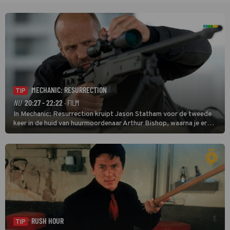
MECHANIC: RESURRECTION
TIP
NU
20:27 - 22:22
· FILM
In Mechanic: Resurrection kruipt Jason Statham voor de tweede
keer in de huid van huurmoordenaar Arthur Bishop, waarna je er
donder op kunt zeggen dat er van Bishops geplande pensioen niet
veel terechtkomt.
RUSH HOUR
TIP