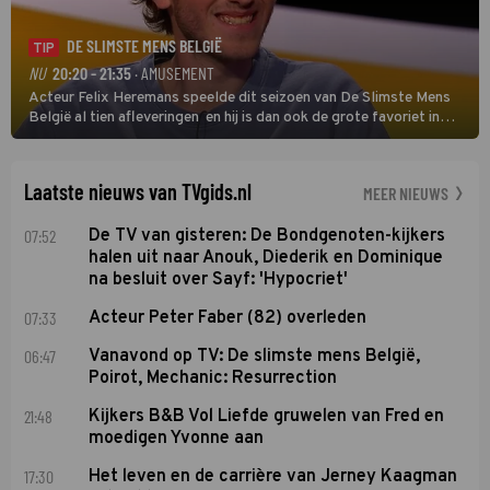
DE SLIMSTE MENS BELGIË
TIP
NU
20:20 - 21:35
· AMUSEMENT
Acteur Felix Heremans speelde dit seizoen van De Slimste Mens
België al tien afleveringen en hij is dan ook de grote favoriet in
deze seizoensfinale. En er is Nederlandse inbreng, want komiek
Soundos El Ahmadi neemt plaats aan de jurytafel.
Laatste nieuws van TVgids.nl
MEER NIEUWS
07:52
De TV van gisteren: De Bondgenoten-kijkers
halen uit naar Anouk, Diederik en Dominique
na besluit over Sayf: 'Hypocriet'
07:33
Acteur Peter Faber (82) overleden
06:47
Vanavond op TV: De slimste mens België,
Poirot, Mechanic: Resurrection
21:48
Kijkers B&B Vol Liefde gruwelen van Fred en
moedigen Yvonne aan
17:30
Het leven en de carrière van Jerney Kaagman