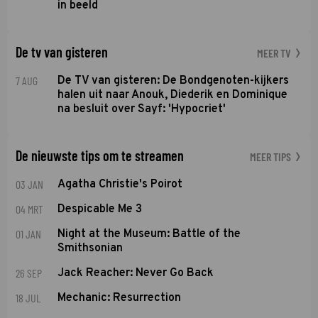
in beeld
De tv van gisteren
MEER TV
7 AUG
De TV van gisteren: De Bondgenoten-kijkers
halen uit naar Anouk, Diederik en Dominique
na besluit over Sayf: 'Hypocriet'
De nieuwste tips om te streamen
MEER TIPS
03 JAN
Agatha Christie's Poirot
04 MRT
Despicable Me 3
01 JAN
Night at the Museum: Battle of the
Smithsonian
26 SEP
Jack Reacher: Never Go Back
18 JUL
Mechanic: Resurrection