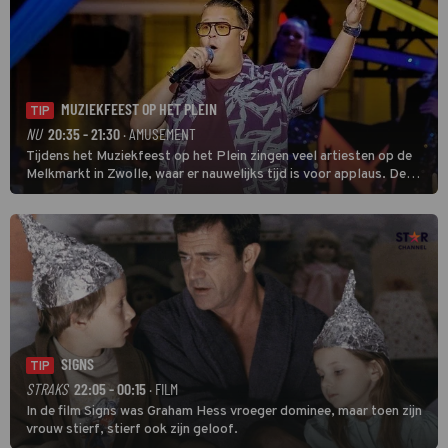
MUZIEKFEEST OP HET PLEIN
TIP
NU
20:35 - 21:30
· AMUSEMENT
Tijdens het Muziekfeest op het Plein zingen veel artiesten op de
Melkmarkt in Zwolle, waar er nauwelijks tijd is voor applaus. De
grootste namen zijn André Hazes, Jannes, René Froger en
natuurlijk Rutger van Barneveld met zijn hit Zwoele Zomernachten.
SIGNS
TIP
STRAKS
22:05 - 00:15
· FILM
In de film Signs was Graham Hess vroeger dominee, maar toen zijn
vrouw stierf, stierf ook zijn geloof.