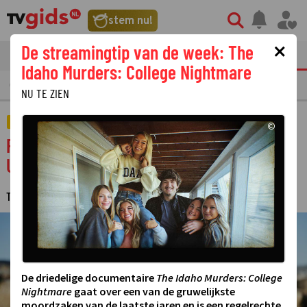
stem nu!
×
De streamingtip van de week: The
tvgids
streaming
nieuws
Idaho Murders: College Nightmare
EAMING
GOUDEN TELEVIZIER-RING
NU TE ZIEN
REALITY
©
Prime Video komt met nieuwe realityshow
Undercover Lover
TESSA KOK
16 JUNI 2026 10:33
·
©
De driedelige documentaire
The Idaho Murders: College
Nightmare
gaat over een van de gruwelijkste
moordzaken van de laatste jaren en is een regelrechte