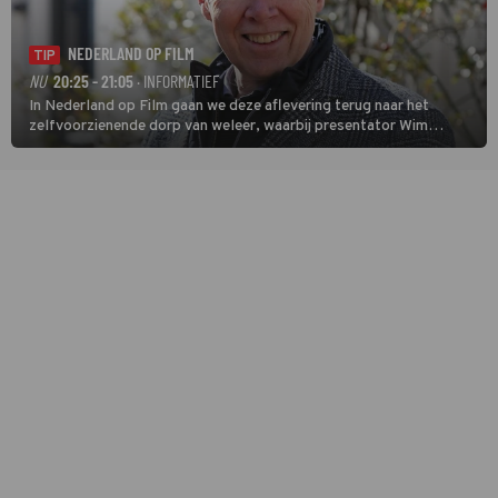
NEDERLAND OP FILM
TIP
NU
20:25 - 21:05
· INFORMATIEF
In Nederland op Film gaan we deze aflevering terug naar het
zelfvoorzienende dorp van weleer, waarbij presentator Wim
Daniëls de kijkers meeneemt op reis door de tijd aan de hand van
unieke amateurbeelden uit verschillende decennia. (HH)