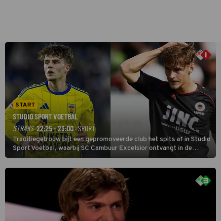
START
STUDIO SPORT VOETBAL
STRAKS
22:25 - 23:00
· SPORT
Traditiegetrouw bijt een gepromoveerde club het spits af in Studio
Sport Voetbal, waarbij SC Cambuur Excelsior ontvangt in de
eerste wedstrijd van het nieuwe Eredivisieseizoen. De nieuwe
oefenmeester is Johan Plat en hij wil aanvallend voetballen.