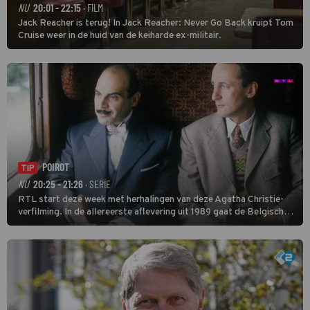
NU
20:01 - 22:15
· FILM
Jack Reacher is terug! In Jack Reacher: Never Go Back kruipt Tom
Cruise weer in de huid van de keiharde ex-militair.
POIROT
TIP
NU
20:25 - 21:26
· SERIE
RTL start deze week met herhalingen van deze Agatha Christie-
verfilming. In de allereerste aflevering uit 1989 gaat de Belgische
speurder op zoek naar een vermiste kok. Poirot raakt al snel
verwikkeld in een moordzaak. (HH)