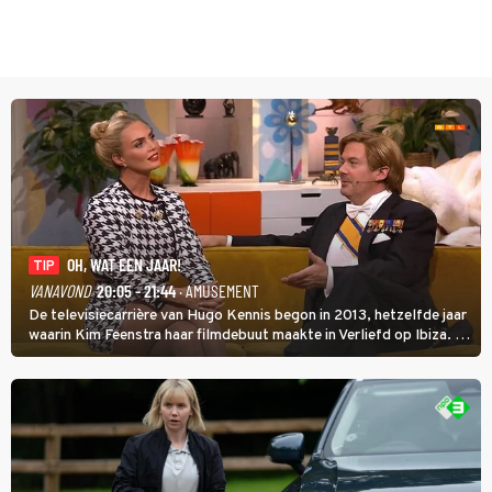
OH, WAT EEN JAAR!
TIP
VANAVOND
20:05 - 21:44
· AMUSEMENT
De televisiecarrière van Hugo Kennis begon in 2013, hetzelfde jaar
waarin Kim Feenstra haar filmdebuut maakte in Verliefd op Ibiza. In
Oh, Wat een Jaar! wordt duidelijk wat ze nog meer weten van het
jaar waarin ze allebei eindtwintigers waren.