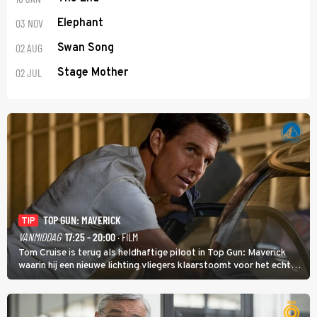
03 NOV
Elephant
02 AUG
Swan Song
02 JUL
Stage Mother
TOP GUN: MAVERICK
TIP
VANMIDDAG
17:25 - 20:00
· FILM
Tom Cruise is terug als heldhaftige piloot in Top Gun: Maverick
waarin hij een nieuwe lichting vliegers klaarstoomt voor het echte
werk.