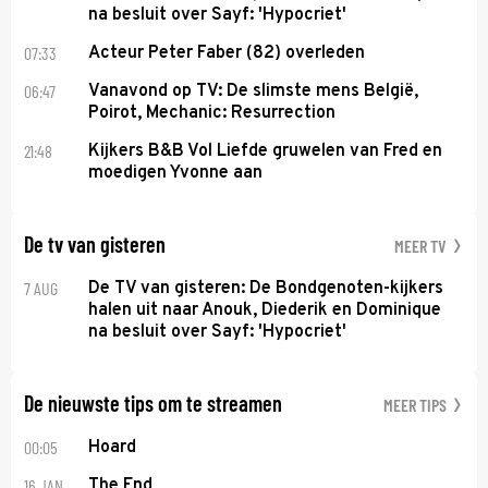
na besluit over Sayf: 'Hypocriet'
07:33
Acteur Peter Faber (82) overleden
06:47
Vanavond op TV: De slimste mens België,
Poirot, Mechanic: Resurrection
21:48
Kijkers B&B Vol Liefde gruwelen van Fred en
moedigen Yvonne aan
De tv van gisteren
MEER TV
7 AUG
De TV van gisteren: De Bondgenoten-kijkers
halen uit naar Anouk, Diederik en Dominique
na besluit over Sayf: 'Hypocriet'
De nieuwste tips om te streamen
MEER TIPS
00:05
Hoard
16 JAN
The End