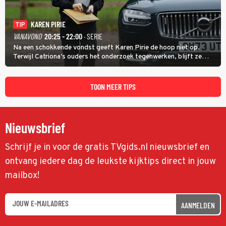
KAREN PIRIE
TIP
VANAVOND
20:25 - 22:00
· SERIE
Na een schokkende vondst geeft Karen Pirie de hoop niet op.
Terwijl Catriona's ouders het onderzoek tegenwerken, blijft ze
speuren naar Adam. In deze slotaflevering van Karen Pirie leidt het
spoor via Frankrijk en Italië naar Malta.
TOON MEER TIPS
Nieuwsbrief
Schrijf je in voor de gratis TVgids.nl nieuwsbrief en
ontvang iedere dag de leukste kijktips direct in jouw
mailbox!
AANMELDEN