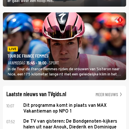
er gaat weer een hoop mis.
LIVE
TOUR DE FRANCE FEMMES
VANMIDDAG
15:45 - 18:00
· SPORT
In de Tour de France Femmes rijden de vrouwen van Sisteron naar
Nice, een 175 kilometer lange rit met een geleidelijke klim in het
midden. Dat is mogelijk niet de zwaarste hindernis, dat is de
temperatuur. Het kan in Nice namelijk bloedheet worden.
Laatste nieuws van TVgids.nl
MEER NIEUWS
10:07
Dit programma komt in plaats van MAX
Vakantieman op NPO 1
07:52
De TV van gisteren: De Bondgenoten-kijkers
halen uit naar Anouk, Diederik en Dominique