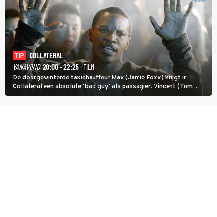
COLLATERAL
TIP
VANAVOND
20:00 - 22:25
· FILM
De doorgewinterde taxichauffeur Max (Jamie Foxx) krijgt in
Collateral een absolute ‘bad guy’ als passagier. Vincent (Tom
Cruise) heeft hem nodig om hem de stad door te loodsen om een
wel heel lugubere reden.