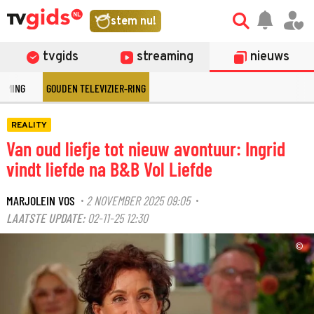
stem nu!
tvgids
streaming
nieuws
EAMING
GOUDEN TELEVIZIER-RING
REALITY
Van oud liefje tot nieuw avontuur: Ingrid
vindt liefde na B&B Vol Liefde
MARJOLEIN VOS
2 NOVEMBER 2025 09:05
·
·
LAATSTE UPDATE:
02-11-25 12:30
©