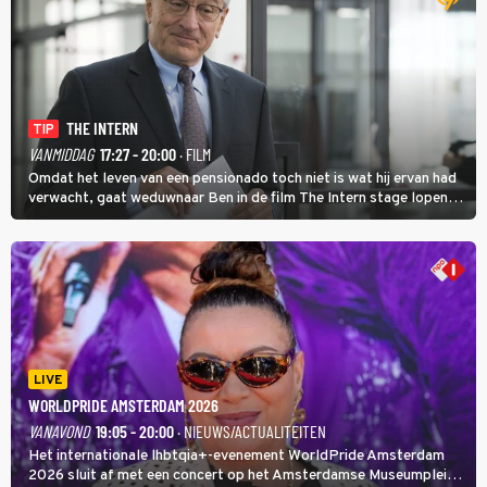
THE INTERN
TIP
VANMIDDAG
17:27 - 20:00
· FILM
Omdat het leven van een pensionado toch niet is wat hij ervan had
verwacht, gaat weduwnaar Ben in de film The Intern stage lopen
bij de hippe webwinkel van Jules, wat een gouden zet blijkt te zijn.
LIVE
WORLDPRIDE AMSTERDAM 2026
VANAVOND
19:05 - 20:00
· NIEUWS/ACTUALITEITEN
Het internationale lhbtqia+-evenement WorldPride Amsterdam
2026 sluit af met een concert op het Amsterdamse Museumplein.