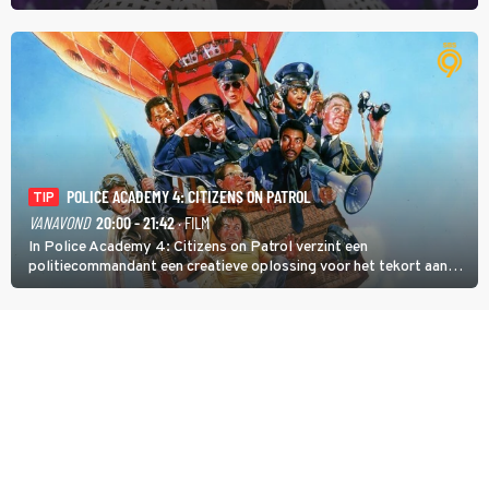
Anita Doth is een van de optredende artiesten. In de jaren 90
veroverde ze de wereld als zangeres van 2Unlimited.
POLICE ACADEMY 4: CITIZENS ON PATROL
TIP
VANAVOND
20:00 - 21:42
· FILM
In Police Academy 4: Citizens on Patrol verzint een
politiecommandant een creatieve oplossing voor het tekort aan
agenten.