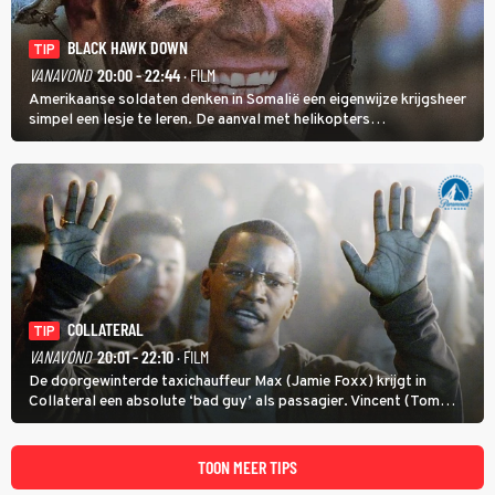
BLACK HAWK DOWN
TIP
VANAVOND
20:00 - 22:44
· FILM
Amerikaanse soldaten denken in Somalië een eigenwijze krijgsheer
simpel een lesje te leren. De aanval met helikopters
verloopt in Black Hawk down dramatisch.
COLLATERAL
TIP
VANAVOND
20:01 - 22:10
· FILM
De doorgewinterde taxichauffeur Max (Jamie Foxx) krijgt in
Collateral een absolute ‘bad guy’ als passagier. Vincent (Tom
Cruise) heeft hem nodig om hem de stad door te loodsen om een
wel heel lugubere reden.
TOON MEER TIPS