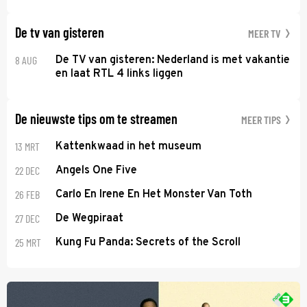
De tv van gisteren
MEER TV
8 AUG
De TV van gisteren: Nederland is met vakantie
en laat RTL 4 links liggen
De nieuwste tips om te streamen
MEER TIPS
13 MRT
Kattenkwaad in het museum
22 DEC
Angels One Five
26 FEB
Carlo En Irene En Het Monster Van Toth
27 DEC
De Wegpiraat
25 MRT
Kung Fu Panda: Secrets of the Scroll