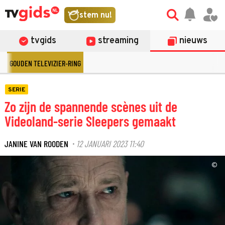
stem nu!
tvgids
streaming
nieuws
GOUDEN TELEVIZIER-RING
SERIE
Zo zijn de spannende scènes uit de
Videoland-serie Sleepers gemaakt
JANINE VAN ROODEN
12 JANUARI 2023 11:40
·
©