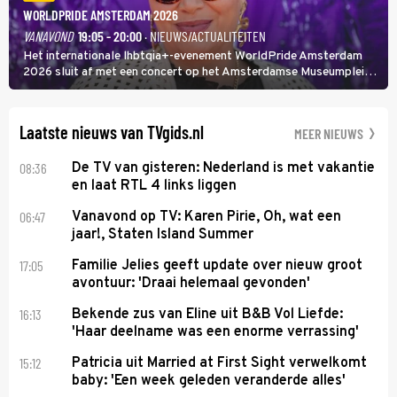
WORLDPRIDE AMSTERDAM 2026
VANAVOND
19:05 - 20:00
· NIEUWS/ACTUALITEITEN
Het internationale lhbtqia+-evenement WorldPride Amsterdam
2026 sluit af met een concert op het Amsterdamse Museumplein.
Anita Doth is een van de optredende artiesten. In de jaren 90
veroverde ze de wereld als zangeres van 2Unlimited.
Laatste nieuws van TVgids.nl
MEER NIEUWS
08:36
De TV van gisteren: Nederland is met vakantie
en laat RTL 4 links liggen
06:47
Vanavond op TV: Karen Pirie, Oh, wat een
jaar!, Staten Island Summer
17:05
Familie Jelies geeft update over nieuw groot
avontuur: 'Draai helemaal gevonden'
16:13
Bekende zus van Eline uit B&B Vol Liefde:
'Haar deelname was een enorme verrassing'
15:12
Patricia uit Married at First Sight verwelkomt
baby: 'Een week geleden veranderde alles'