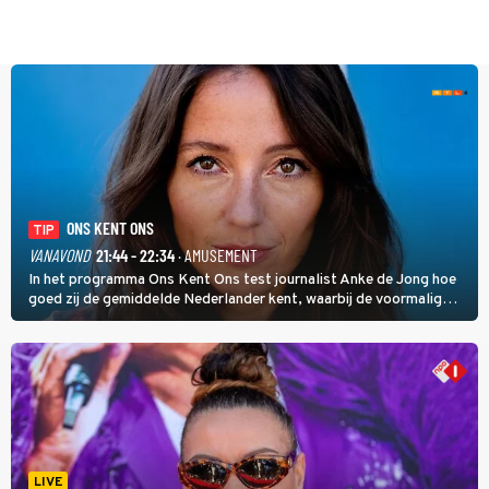
ONS KENT ONS
TIP
VANAVOND
21:44 - 22:34
· AMUSEMENT
In het programma Ons Kent Ons test journalist Anke de Jong hoe
goed zij de gemiddelde Nederlander kent, waarbij de voormalig
hoofdredacteur van modebladen Glamour en Elle het samen met
rapper Keizer opneemt tegen Edson da Graça en Marc-Marie
Huijbregts.
LIVE