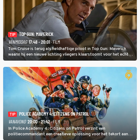
TOP GUN: MAVERICK
TIP
VANMIDDAG
17:48 - 20:01
· FILM
Tom Cruise is terug als heldhaftige piloot in Top Gun: Maverick
waarin hij een nieuwe lichting vliegers klaarstoomt voor het echte
werk.
POLICE ACADEMY 4: CITIZENS ON PATROL
TIP
VANAVOND
20:00 - 21:42
· FILM
In Police Academy 4: Citizens on Patrol verzint een
politiecommandant een creatieve oplossing voor het tekort aan
agenten.