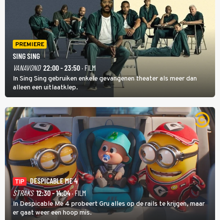
PREMIERE
SING SING
VANAVOND
22:00 - 23:50
· FILM
In Sing Sing gebruiken enkele gevangenen theater als meer dan
alleen een uitlaatklep.
DESPICABLE ME 4
TIP
STRAKS
12:30 - 14:04
· FILM
In Despicable Me 4 probeert Gru alles op de rails te krijgen, maar
er gaat weer een hoop mis.