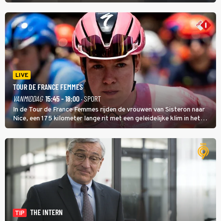
LIVE
TOUR DE FRANCE FEMMES
VANMIDDAG
15:45 - 18:00
· SPORT
In de Tour de France Femmes rijden de vrouwen van Sisteron naar
Nice, een 175 kilometer lange rit met een geleidelijke klim in het
midden. Dat is mogelijk niet de zwaarste hindernis, dat is de
temperatuur. Het kan in Nice namelijk bloedheet worden.
THE INTERN
TIP