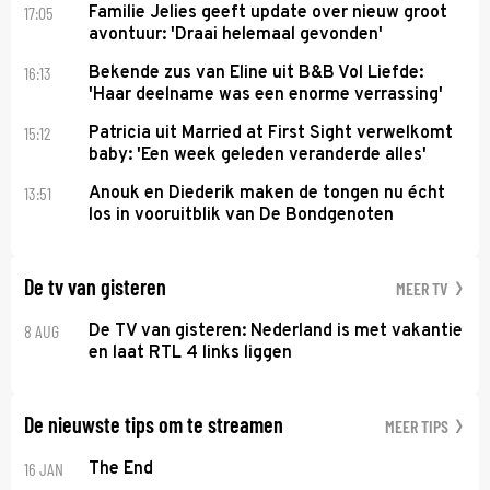
17:05
Familie Jelies geeft update over nieuw groot
avontuur: 'Draai helemaal gevonden'
16:13
Bekende zus van Eline uit B&B Vol Liefde:
'Haar deelname was een enorme verrassing'
15:12
Patricia uit Married at First Sight verwelkomt
baby: 'Een week geleden veranderde alles'
13:51
Anouk en Diederik maken de tongen nu écht
los in vooruitblik van De Bondgenoten
De tv van gisteren
MEER TV
8 AUG
De TV van gisteren: Nederland is met vakantie
en laat RTL 4 links liggen
De nieuwste tips om te streamen
MEER TIPS
16 JAN
The End