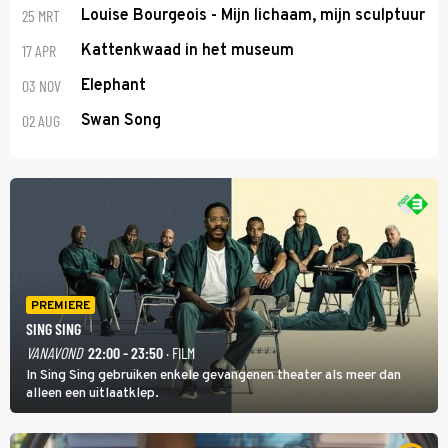
25 MRT
Louise Bourgeois - Mijn lichaam, mijn sculptuur
17 APR
Kattenkwaad in het museum
03 NOV
Elephant
02 AUG
Swan Song
PREMIERE
SING SING
VANAVOND
22:00 - 23:50
· FILM
In Sing Sing gebruiken enkele gevangenen theater als meer dan
alleen een uitlaatklep.