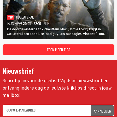
COLLATERAL
TIP
VANAVOND
20:01 - 22:10
· FILM
De doorgewinterde taxichauffeur Max (Jamie Foxx) krijgt in
Collateral een absolute ‘bad guy’ als passagier. Vincent (Tom
Cruise) heeft hem nodig om hem de stad door te loodsen om een
wel heel lugubere reden.
TOON MEER TIPS
Nieuwsbrief
Schrijf je in voor de gratis TVgids.nl nieuwsbrief en
ontvang iedere dag de leukste kijktips direct in jouw
mailbox!
AANMELDEN