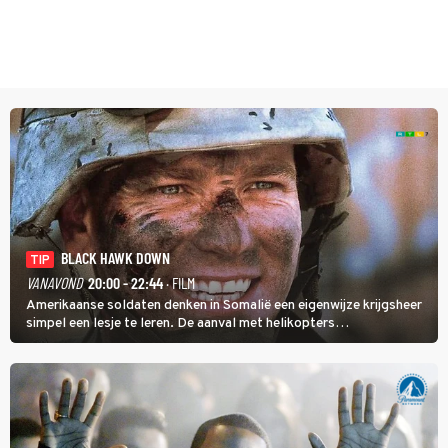
BLACK HAWK DOWN
TIP
VANAVOND
20:00 - 22:44
· FILM
Amerikaanse soldaten denken in Somalië een eigenwijze krijgsheer
simpel een lesje te leren. De aanval met helikopters
verloopt in Black Hawk down dramatisch.