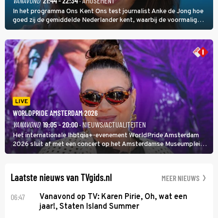
VANAVOND
21:44 - 22:34
· AMUSEMENT
In het programma Ons Kent Ons test journalist Anke de Jong hoe
goed zij de gemiddelde Nederlander kent, waarbij de voormalig
hoofdredacteur van modebladen Glamour en Elle het samen met
rapper Keizer opneemt tegen Edson da Graça en Marc-Marie
Huijbregts.
LIVE
WORLDPRIDE AMSTERDAM 2026
VANAVOND
19:05 - 20:00
· NIEUWS/ACTUALITEITEN
Het internationale lhbtqia+-evenement WorldPride Amsterdam
2026 sluit af met een concert op het Amsterdamse Museumplein.
Anita Doth is een van de optredende artiesten. In de jaren 90
veroverde ze de wereld als zangeres van 2Unlimited.
Laatste nieuws van TVgids.nl
MEER NIEUWS
06:47
Vanavond op TV: Karen Pirie, Oh, wat een
jaar!, Staten Island Summer