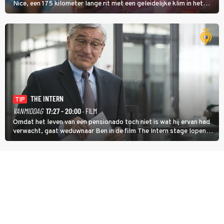
Nice, een 175 kilometer lange rit met een geleidelijke klim in het
midden. Dat is mogelijk niet de zwaarste hindernis, dat is de
temperatuur. Het kan in Nice namelijk bloedheet worden.
THE INTERN
TIP
VANMIDDAG
17:27 - 20:00
· FILM
Omdat het leven van een pensionado toch niet is wat hij ervan had
verwacht, gaat weduwnaar Ben in de film The Intern stage lopen
bij de hippe webwinkel van Jules, wat een gouden zet blijkt te zijn.