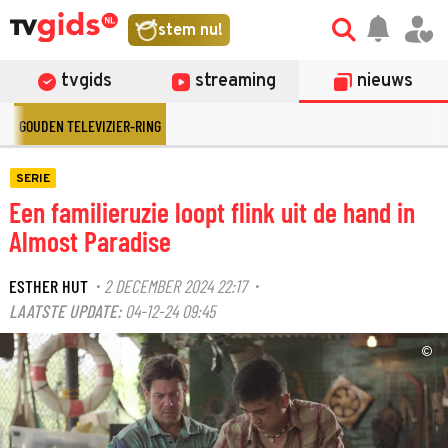
stem nu!
tvgids
streaming
nieuws
GOUDEN TELEVIZIER-RING
SERIE
Een familieruzie loopt flink uit de hand in
Almost Paradise
ESTHER HUT
2 DECEMBER 2024 22:17
·
·
LAATSTE UPDATE:
04-12-24 09:45
©