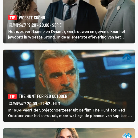
WOESTE GROND
TIP
VANAVOND
19:20 - 20:00
· SERIE
Het is zover. Lianne en Dinant gaan trouwen en geven elkaar het
jawoord in Woeste Grond. In de allereerste aflevering van het
eerste seizoen kwam Lianne vanuit de Randstad naar Twente. Daar
is ze inmiddels helemaal op haar plek.
THE HUNT FOR RED OCTOBER
TIP
VANAVOND
20:00 - 22:52
· FILM
In 1984 vaart de Sovjetonderzeeër uit de film The Hunt for Red
October voor het eerst uit, maar wat zijn de plannen van kapitein
Marko Ramius?