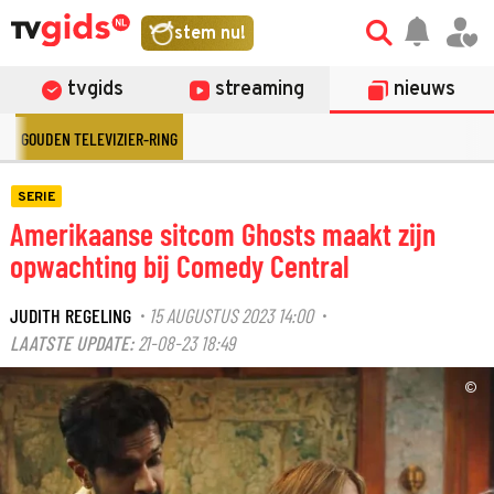
stem nu!
tvgids
streaming
nieuws
GOUDEN TELEVIZIER-RING
SERIE
Amerikaanse sitcom Ghosts maakt zijn
opwachting bij Comedy Central
JUDITH REGELING
15 AUGUSTUS 2023 14:00
·
·
LAATSTE UPDATE:
21-08-23 18:49
©