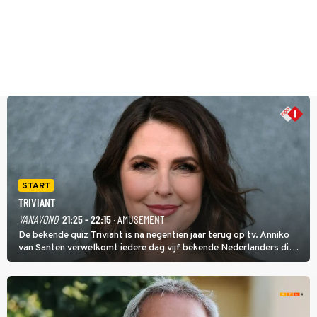
START
TRIVIANT
VANAVOND
21:25 - 22:15
· AMUSEMENT
De bekende quiz Triviant is na negentien jaar terug op tv. Anniko
van Santen verwelkomt iedere dag vijf bekende Nederlanders die
vragen beantwoorden in verschillende categorieën. De beste
speler gaat direct door naar de finaleweek.