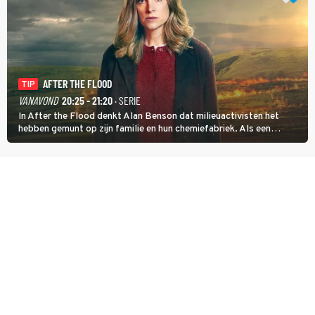
AFTER THE FLOOD
TIP
VANAVOND
20:25 - 21:20
· SERIE
In After the Flood denkt Alan Benson dat milieuactivisten het
hebben gemunt op zijn familie en hun chemiefabriek. Als een
brandende boodschap in het veen de boel op scherp zet, besluit
Jo Marshall de jonge Finn Allen aan de tand te voelen.