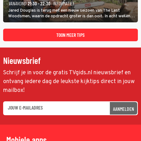
VANAVOND
21:30 - 22:30
· INFORMATIEF
Jared Douglas is terug met een nieuw seizoen van The Last
Woodsmen, waarin de opdracht groter is dan ooit. In acht weken
tijd probeert hij een miljoen dollar bij elkaar te vergaren om de
toekomst van het houthakkersbedrijf te verzekeren.
TOON MEER TIPS
Nieuwsbrief
Schrijf je in voor de gratis TVgids.nl nieuwsbrief en
ontvang iedere dag de leukste kijktips direct in jouw
mailbox!
AANMELDEN
Mobiele apps