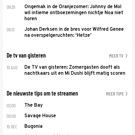
09:29
Ongemak in de Oranjezomer: Johnny de Mol
wil intieme ontboezemingen nichtje Noa niet
horen
09:13
Johan Derksen in de bres voor Wilfred Genee
na overspelgeruchten: ‘Hetze’
De tv van gisteren
MEER TV
10 AUG
De TV van gisteren: Zomergasten dooft als
nachtkaars uit en Mi Dushi blijft matig scoren
De nieuwste tips om te streamen
MEER TIPS
02:00
The Bay
00:00
Savage House
15 DEC
Bugonia