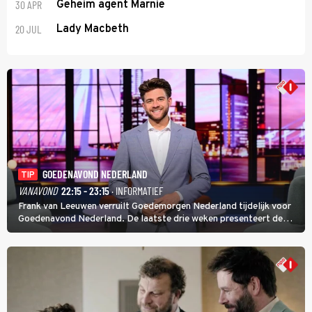
30 APR
Geheim agent Marnie
20 JUL
Lady Macbeth
GOEDENAVOND NEDERLAND
TIP
VANAVOND
22:15 - 23:15
· INFORMATIEF
Frank van Leeuwen verruilt Goedemorgen Nederland tijdelijk voor
Goedenavond Nederland. De laatste drie weken presenteert de
journalist en De Slimste Mens-winnaar deze avondtalkshow om en
om met Sam Hagens, die er al vanaf het begin bij is.