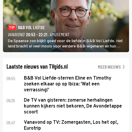
B&B VOL LIEFDE
TIP
VANAVOND
20:53 - 22:21
· AMUSEMENT
De Spaanse zon blijkt goed voor de liefde in B&B Vol Liefde. Het
land bracht al veel moois voor eerdere B&B-eigenaren en hun
partners. Ook Paul runt zijn gastenverblijf in Spanje. De 62-jarige
weduwnaar stuurt aan op een nieuw hoofdstuk.
Laatste nieuws van TVgids.nl
MEER NIEUWS
09:55
B&B Vol Liefde-sterren Eline en Timothy
zoeken elkaar op op Ibiza: 'Wat een
verrassing!'
09:29
De TV van gisteren: zomerse herhalingen
kunnen kijkers niet bekoren, De Avondetappe
scoort
06:47
Vanavond op TV: Zomergasten, Los het op!,
Eurotrip