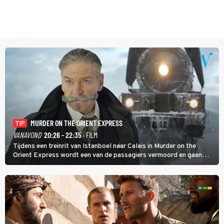
MURDER ON THE ORIENT EXPRESS
TIP
VANAVOND
20:26 - 22:35
· FILM
Tijdens een treinrit van Istanboel naar Calais in Murder on the
Orient Express wordt een van de passagiers vermoord en gaan
detective Hercule Poirot en zijn snor uitzoeken wie van de andere
treinreizigers de dader is.