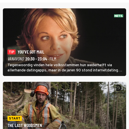
YOU'VE GOT MAIL
TIP
VANAVOND
20:30 - 23:04
· FILM
Tegenwoordig vinden hele volksstammen hun wederhelft via
allerhande datingapps, maar in de jaren 90 stond internetdating
nog in de kinderschoenen. In de film You've Got Mail zie je dat
terug.
START
THE LAST WOODSMEN