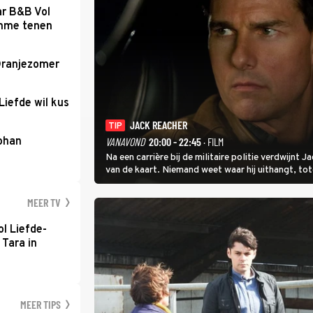
ar B&B Vol
romme tenen
Oranjezomer
Liefde wil kus
JACK REACHER
TIP
Johan
VANAVOND
20:00 - 22:45
· FILM
Na een carrière bij de militaire politie verdwijnt
van de kaart. Niemand weet waar hij uithangt, t
hem vraagt.
MEER TV
l Liefde-
 Tara in
MEER TIPS