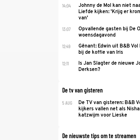
14:04
Johnny de Mol kan niet na
Liefde kijken: 'Krijg er k
van'
13:07
Opvallende gasten bij De 
woensdagavond
12:49
Gênant: Edwin uit B&B Vol 
bij de koffie van Iris
12:11
Is Jan Slagter de nieuwe 
Derksen?
De tv van gisteren
5 AUG
De TV van gisteren: B&B Vo
kijkers vallen net als Nisha
katzwijm voor Lieske
De nieuwste tips om te streamen