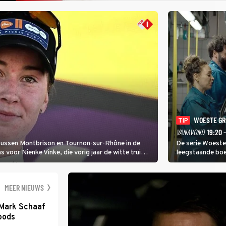
WOESTE G
TIP
VANAVOND
19:20 
 tussen Montbrison en Tournon-sur-Rhône in de
De serie Woeste
voor Nienke Vinke, die vorig jaar de witte trui
leegstaande boe
melkveebedrijf 
dicht bij een Na
een gevaarlijke 
MEER NIEUWS
 Mark Schaaf
loods