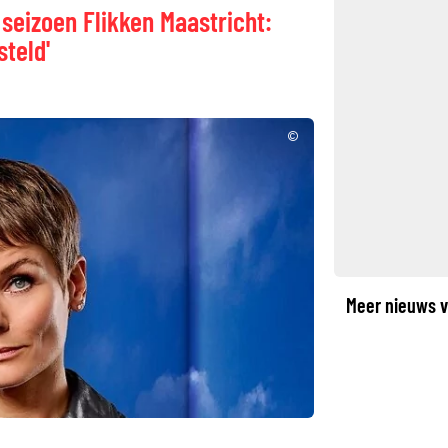
 seizoen Flikken Maastricht:
steld'
©
Meer nieuws v