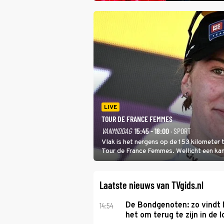
LIVE
TOUR DE FRANCE FEMMES
VANMIDDAG
15:45 - 18:00
· SPORT
Vlak is het nergens op de 153 kilometer
Tour de France Femmes. Wellicht een kans 
won.
Laatste nieuws van TVgids.nl
14:54
De Bondgenoten: zo vindt
het om terug te zijn in de 