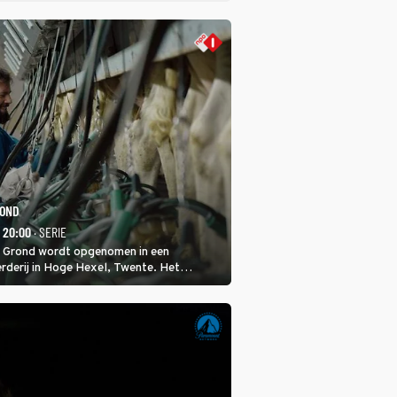
ROND
- 20:00
· SERIE
 Grond wordt opgenomen in een
rderij in Hoge Hexel, Twente. Het
met 160 koeien moest sluiten, omdat het
tura 2000-gebied ligt. In de serie heerst er
veeziekte.