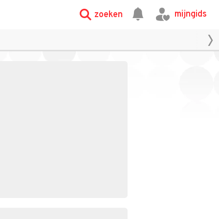
mijngids
zoeken