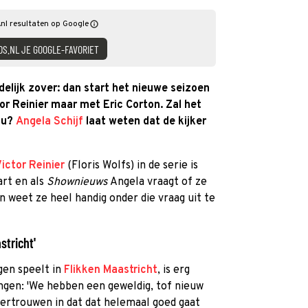
nl resultaten op Google
DS.NL JE GOOGLE-FAVORIET
elijk zover: dan start het nieuwe seizoen
tor Reinier maar met Eric Corton. Zal het
nu?
Angela Schijf
laat weten dat de kijker
ictor Reinier
(Floris Wolfs) in de serie is
art en als
Shownieuws
Angela vraagt of ze
en weet ze heel handig onder die vraag uit te
stricht'
gen speelt in
Flikken Maastricht
, is erg
ngen: 'We hebben een geweldig, tof nieuw
vertrouwen in dat dat helemaal goed gaat