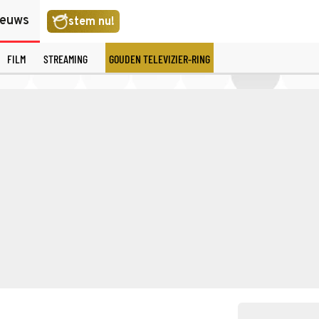
ieuws
stem nu!
FILM
STREAMING
GOUDEN TELEVIZIER-RING