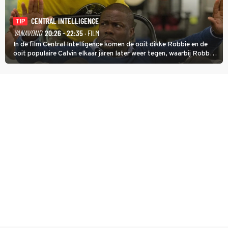
CENTRAL INTELLIGENCE
TIP
VANAVOND
20:26 - 22:35
· FILM
In de film Central Intelligence komen de ooit dikke Robbie en de
ooit populaire Calvin elkaar jaren later weer tegen, waarbij Robbie,
inmiddels supergespierd en werkzaam voor de CIA, Calvins hulp
goed kan gebruiken.