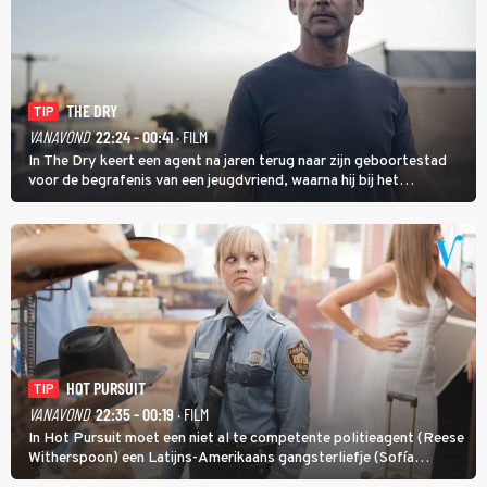
THE DRY
TIP
VANAVOND
22:24 - 00:41
· FILM
In The Dry keert een agent na jaren terug naar zijn geboortestad
voor de begrafenis van een jeugdvriend, waarna hij bij het
onderzoeken van diens dood een verband begint te vermoeden
met een oude zaak.
HOT PURSUIT
TIP
VANAVOND
22:35 - 00:19
· FILM
In Hot Pursuit moet een niet al te competente politieagent (Reese
Witherspoon) een Latijns-Amerikaans gangsterliefje (Sofía
Vergara) beschermen tegen corrupte agenten en moordlustige