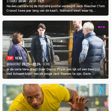
STRAKS
20:00 - 22:17
· FILM
Na een carrière bij de militaire politie verdwijnt Jack Reacher (Tom
Cruise) twee jaar lang van de kaart. Niemand weet waar hij
uithangt, totdat moordverdachte James Barr naar hem vraagt.
VERA
TIP
VANAVOND
20:25 - 22:24
· SERIE
In de serie Vera dregt boer Danny Pryor een lijk uit een beerput.
Het lichaam blijkt van de jonge Jack Reeves te zijn. Deze
homoseksuele woonwagenbewoner had gebroken met zijn familie
en verliet het kamp met slaande ruzie.