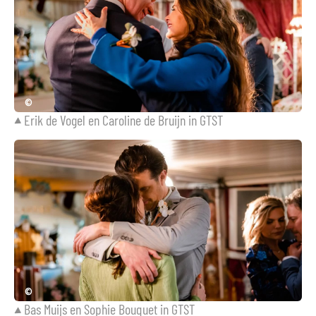
©
Erik de Vogel en Caroline de Bruijn in GTST
©
Bas Muijs en Sophie Bouquet in GTST