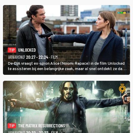
UNLOCKED
TIP
VANAVOND
20:27 - 22:24
· FILM
De CIA vraagt ex-spion Alice (Noomi Rapace) in de film Unlocked
te assisteren bij een belangrijke zaak, maar al snel ontdekt ze dat
degene die haar aanstelde kwade bedoelingen heeft.
THE MATRIX RESURRECTIONS
TIP
VANAVOND
20:30 - 23:22
· FILM