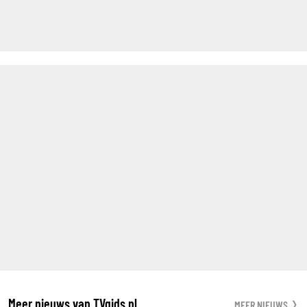
Meer nieuws van TVgids.nl
MEER NIEUWS