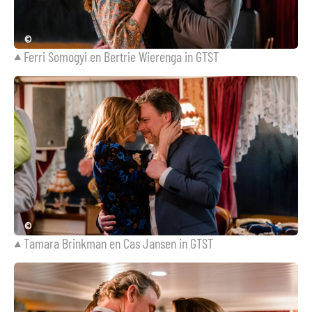
©
Ferri Somogyi en Bertrie Wierenga in GTST
©
Tamara Brinkman en Cas Jansen in GTST