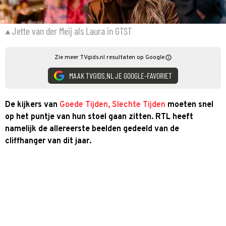
Jette van der Meij als Laura in GTST
Zie meer TVgids.nl resultaten op Google
MAAK TVGIDS.NL JE GOOGLE-FAVORIET
De kijkers van
Goede Tijden, Slechte Tijden
moeten snel
op het puntje van hun stoel gaan zitten. RTL heeft
namelijk de allereerste beelden gedeeld van de
cliffhanger van dit jaar.