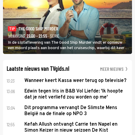
THE GOOD SHIP MURDER
TIP
VANAVOND
21:00 - 21:55
· SERIE
In de slotaflevering van The Good Ship Murder vindt er opnieuw
een moord plaats aan boord van het cruiseschip, waarbij dit keer
een bemanningslid het slachtoffer is en kapitein Marlowe de dader
lijkt te zijn.
Laatste nieuws van TVgids.nl
MEER NIEUWS
13:23
Wanneer keert Kassa weer terug op televisie?
13:06
Edwin tegen Iris in B&B Vol Liefde: 'Ik hoopte
dat je niet verliefd zou worden op me'
13:04
Dit programma vervangt De Slimste Mens
België na de finale op NPO 3
12:55
Kefah Allush ontvangt Carrie ten Napel en
Simon Keizer in nieuw seizoen De Kist