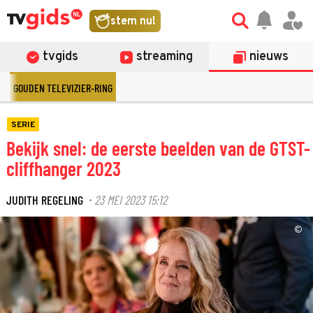
stem nu!
tvgids
streaming
nieuws
GOUDEN TELEVIZIER-RING
SERIE
Bekijk snel: de eerste beelden van de GTST-
cliffhanger 2023
JUDITH REGELING
23 MEI 2023 15:12
·
©