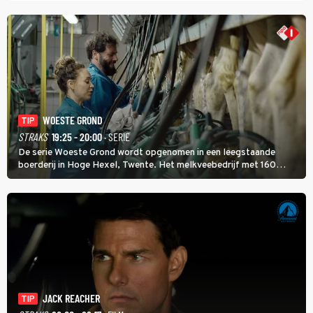
WOESTE GROND
TIP
STRAKS
19:25 - 20:00
· SERIE
De serie Woeste Grond wordt opgenomen in een leegstaande
boerderij in Hoge Hexel, Twente. Het melkveebedrijf met 160
koeien moest sluiten, omdat het dicht bij een Natura 2000-gebied
ligt. In de serie heerst er een gevaarlijke veeziekte.
JACK REACHER
TIP