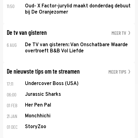
11:50
Oud- X Factor-jurylid maakt donderdag debuut
bij De Oranjezomer
De tv van gisteren
MEER TV
6 AUG
De TV van gisteren: Van Onschatbare Waarde
overtroeft B&B Vol Liefde
De nieuwste tips om te streamen
MEER TIPS
17:11
Undercover Boss (USA)
06:00
Jurassic Sharks
01 FEB
Her Pen Pal
21 JAN
Monchhichi
01 DEC
StoryZoo