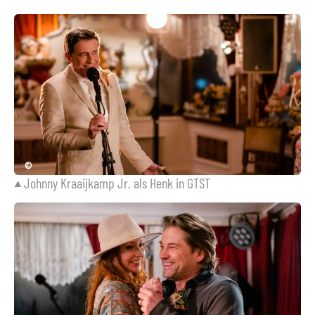
©
Johnny Kraaijkamp Jr. als Henk in GTST