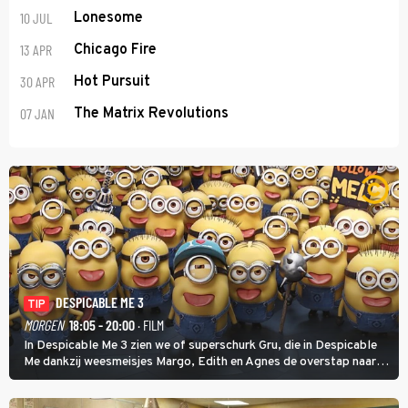
10 JUL
Lonesome
13 APR
Chicago Fire
30 APR
Hot Pursuit
07 JAN
The Matrix Revolutions
DESPICABLE ME 3
TIP
MORGEN
18:05 - 20:00
· FILM
In Despicable Me 3 zien we of superschurk Gru, die in Despicable
Me dankzij weesmeisjes Margo, Edith en Agnes de overstap naar
het rechte pad maakte, ook op dat pad weet te blijven.