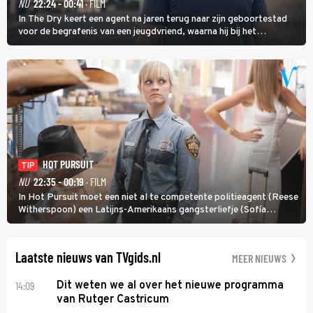
NU
22:24 - 00:41
· FILM
In The Dry keert een agent na jaren terug naar zijn geboortestad
voor de begrafenis van een jeugdvriend, waarna hij bij het
onderzoeken van diens dood een verband begint te vermoeden
met een oude zaak.
HOT PURSUIT
TIP
NU
22:35 - 00:19
· FILM
In Hot Pursuit moet een niet al te competente politieagent (Reese
Witherspoon) een Latijns-Amerikaans gangsterliefje (Sofía
Vergara) beschermen tegen corrupte agenten en moordlustige
maffiatypes.
Laatste nieuws van TVgids.nl
MEER NIEUWS
14:09
Dit weten we al over het nieuwe programma
van Rutger Castricum