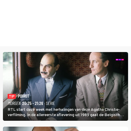
POIROT
TIP
MORGEN
20:25 - 21:26
· SERIE
RTL start deze week met herhalingen van deze Agatha Christie-
verfilming. In de allereerste aflevering uit 1989 gaat de Belgische
speurder op zoek naar een vermiste kok. Poirot raakt al snel
verwikkeld in een moordzaak. (HH)