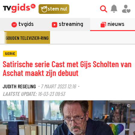
stem nu!
tvgids
streaming
nieuws
GOUDEN TELEVIZIER-RING
SERIE
Satirische serie Cast met Gijs Scholten van
Aschat maakt zijn debuut
JUDITH REGELING
7 MAART 2023 12:16
·
·
LAATSTE UPDATE:
16-03-23 09:53
©