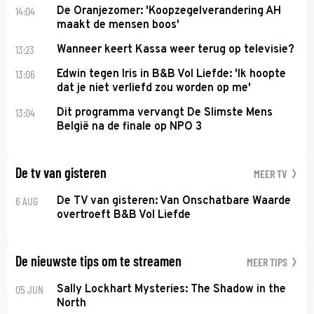
14:04
De Oranjezomer: 'Koopzegelverandering AH
maakt de mensen boos'
13:23
Wanneer keert Kassa weer terug op televisie?
13:06
Edwin tegen Iris in B&B Vol Liefde: 'Ik hoopte
dat je niet verliefd zou worden op me'
13:04
Dit programma vervangt De Slimste Mens
België na de finale op NPO 3
De tv van gisteren
MEER TV
6 AUG
De TV van gisteren: Van Onschatbare Waarde
overtroeft B&B Vol Liefde
De nieuwste tips om te streamen
MEER TIPS
05 JUN
Sally Lockhart Mysteries: The Shadow in the
North