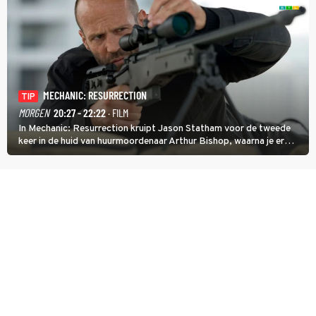
MECHANIC: RESURRECTION
TIP
MORGEN
20:27 - 22:22
· FILM
In Mechanic: Resurrection kruipt Jason Statham voor de tweede
keer in de huid van huurmoordenaar Arthur Bishop, waarna je er
donder op kunt zeggen dat er van Bishops geplande pensioen niet
veel terechtkomt.