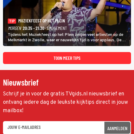
MUZIEKFEEST OP HET PLEIN
TIP
MORGEN
20:35 - 21:30
· AMUSEMENT
Tijdens het Muziekfeest op het Plein zingen veel artiesten op de
Melkmarkt in Zwolle, waar er nauwelijks tijd is voor applaus. De
grootste namen zijn André Hazes, Jannes, René Froger en
natuurlijk Rutger van Barneveld met zijn hit Zwoele Zomernachten.
TOON MEER TIPS
Nieuwsbrief
Schrijf je in voor de gratis TVgids.nl nieuwsbrief en
ontvang iedere dag de leukste kijktips direct in jouw
mailbox!
AANMELDEN