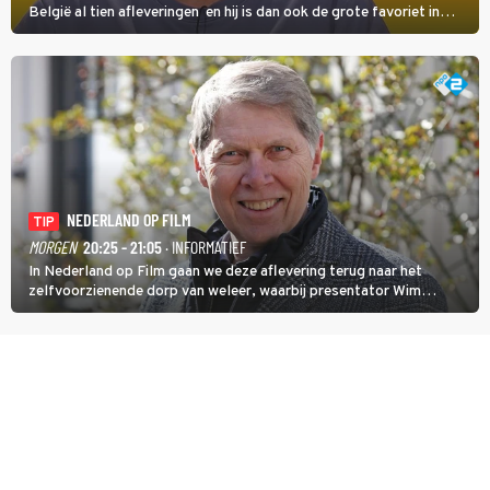
België al tien afleveringen en hij is dan ook de grote favoriet in
deze seizoensfinale. En er is Nederlandse inbreng, want komiek
Soundos El Ahmadi neemt plaats aan de jurytafel.
NEDERLAND OP FILM
TIP
MORGEN
20:25 - 21:05
· INFORMATIEF
In Nederland op Film gaan we deze aflevering terug naar het
zelfvoorzienende dorp van weleer, waarbij presentator Wim
Daniëls de kijkers meeneemt op reis door de tijd aan de hand van
unieke amateurbeelden uit verschillende decennia. (HH)