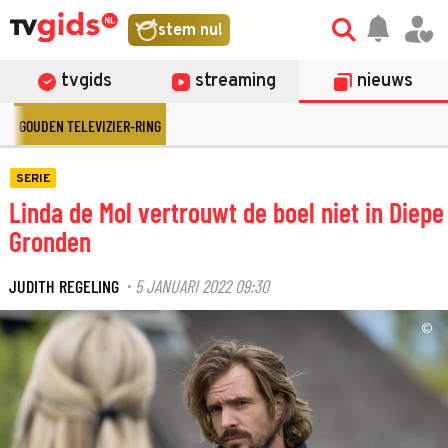
stem nu!
tvgids
streaming
nieuws
GOUDEN TELEVIZIER-RING
SERIE
Linda de Mol vertrouwt de boel niet in Diepe
Gronden
JUDITH REGELING
5 JANUARI 2022 09:30
·
©