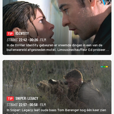
IDENTITY
TIP
STRAKS
22:42 - 00:26
· FILM
In de thriller Identity gebeuren er vreemde dingen in een van de
buitenwereld afgesneden motel. Limousinechauffeur Ed probeert
uit te zoeken wie of wat daar achter zit.
SNIPER: LEGACY
TIP
STRAKS
22:57 - 00:58
· FILM
In Sniper: Legacy laat oude baas Tom Berenger nog één keer zien