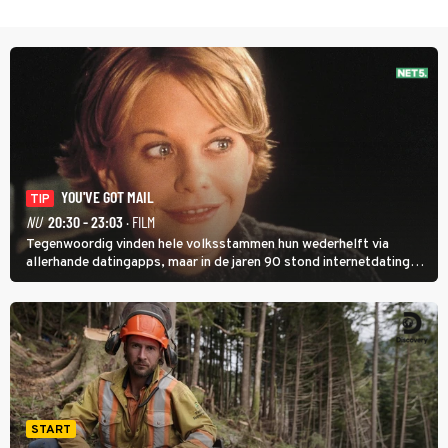
YOU'VE GOT MAIL
TIP
NU
20:30 - 23:03
· FILM
Tegenwoordig vinden hele volksstammen hun wederhelft via
allerhande datingapps, maar in de jaren 90 stond internetdating
nog in de kinderschoenen. In de film You've Got Mail zie je dat
terug.
START