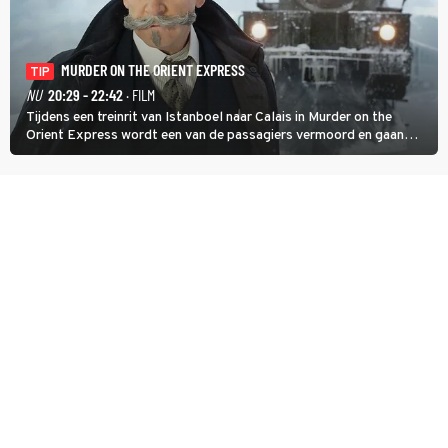
MURDER ON THE ORIENT EXPRESS
TIP
NU
20:29 - 22:42
· FILM
Tijdens een treinrit van Istanboel naar Calais in Murder on the
Orient Express wordt een van de passagiers vermoord en gaan
detective Hercule Poirot en zijn snor uitzoeken wie van de andere
treinreizigers de dader is.