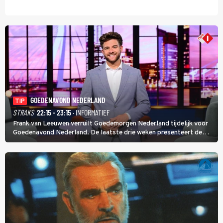
GOEDENAVOND NEDERLAND
TIP
STRAKS
22:15 - 23:15
· INFORMATIEF
Frank van Leeuwen verruilt Goedemorgen Nederland tijdelijk voor
Goedenavond Nederland. De laatste drie weken presenteert de
journalist en De Slimste Mens-winnaar deze avondtalkshow om en
om met Sam Hagens, die er al vanaf het begin bij is.