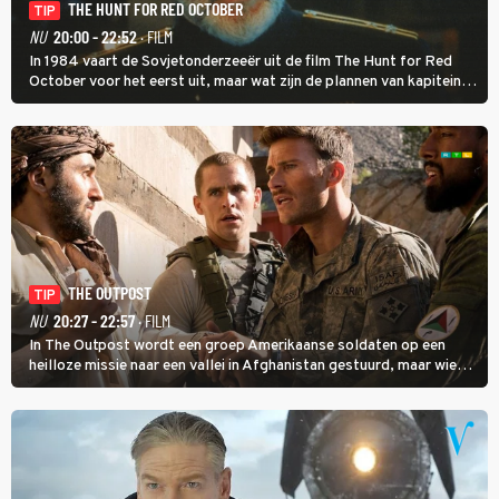
THE HUNT FOR RED OCTOBER
TIP
NU
20:00 - 22:52
· FILM
In 1984 vaart de Sovjetonderzeeër uit de film The Hunt for Red
October voor het eerst uit, maar wat zijn de plannen van kapitein
Marko Ramius?
THE OUTPOST
TIP
NU
20:27 - 22:57
· FILM
In The Outpost wordt een groep Amerikaanse soldaten op een
heilloze missie naar een vallei in Afghanistan gestuurd, maar wie
overleeft daar een aanval?