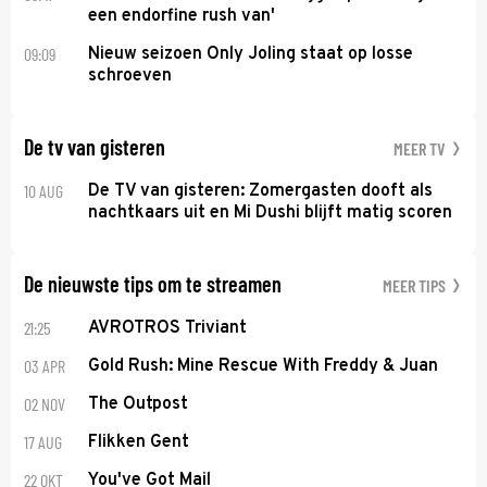
een endorfine rush van'
09:09
Nieuw seizoen Only Joling staat op losse
schroeven
De tv van gisteren
MEER TV
10 AUG
De TV van gisteren: Zomergasten dooft als
nachtkaars uit en Mi Dushi blijft matig scoren
De nieuwste tips om te streamen
MEER TIPS
21:25
AVROTROS Triviant
03 APR
Gold Rush: Mine Rescue With Freddy & Juan
02 NOV
The Outpost
17 AUG
Flikken Gent
22 OKT
You've Got Mail