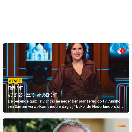
START
TRIVIANT
NU
21:25 - 22:15
· AMUSEMENT
De bekende quiz Triviant is na negentien jaar terug op tv. Anniko
van Santen verwelkomt iedere dag vijf bekende Nederlanders die
vragen beantwoorden in verschillende categorieën. De beste
speler gaat direct door naar de finaleweek.