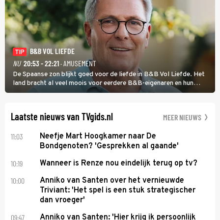
B&B VOL LIEFDE
TIP
NU
20:53 - 22:21
· AMUSEMENT
De Spaanse zon blijkt goed voor de liefde in B&B Vol Liefde. Het
land bracht al veel moois voor eerdere B&B-eigenaren en hun
partners. Ook Paul runt zijn gastenverblijf in Spanje. De 62-jarige
weduwnaar stuurt aan op een nieuw hoofdstuk.
Laatste nieuws van TVgids.nl
MEER NIEUWS
11:03
Neefje Mart Hoogkamer naar De
Bondgenoten? 'Gesprekken al gaande'
10:19
Wanneer is Renze nou eindelijk terug op tv?
10:00
Anniko van Santen over het vernieuwde
Triviant: 'Het spel is een stuk strategischer
dan vroeger'
09:47
Anniko van Santen: 'Hier krijg ik persoonlijk