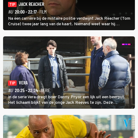
JACK REACHER
TIP
NU
20:00 - 22:17
· FILM
Na een carrière bij de militaire politie verdwijnt Jack Reacher (Tom
Cruise) twee jaar lang van de kaart. Niemand weet waar hij
uithangt, totdat moordverdachte James Barr naar hem vraagt.
VERA
TIP
NU
20:25 - 22:24
· SERIE
In de serie Vera dregt boer Danny Pryor een lijk uit een beerput.
Het lichaam blijkt van de jonge Jack Reeves te zijn. Deze
homoseksuele woonwagenbewoner had gebroken met zijn familie
en verliet het kamp met slaande ruzie.