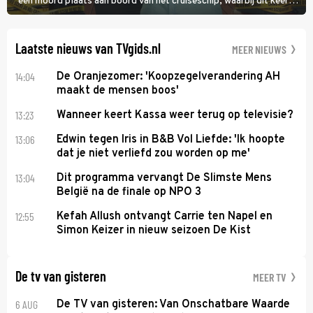
een moord plaats aan boord van het cruiseschip, waarbij dit keer
een bemanningslid het slachtoffer is en kapitein Marlowe de dader
lijkt te zijn.
Laatste nieuws van TVgids.nl
MEER NIEUWS
14:04
De Oranjezomer: 'Koopzegelverandering AH
maakt de mensen boos'
13:23
Wanneer keert Kassa weer terug op televisie?
13:06
Edwin tegen Iris in B&B Vol Liefde: 'Ik hoopte
dat je niet verliefd zou worden op me'
13:04
Dit programma vervangt De Slimste Mens
België na de finale op NPO 3
12:55
Kefah Allush ontvangt Carrie ten Napel en
Simon Keizer in nieuw seizoen De Kist
De tv van gisteren
MEER TV
6 AUG
De TV van gisteren: Van Onschatbare Waarde