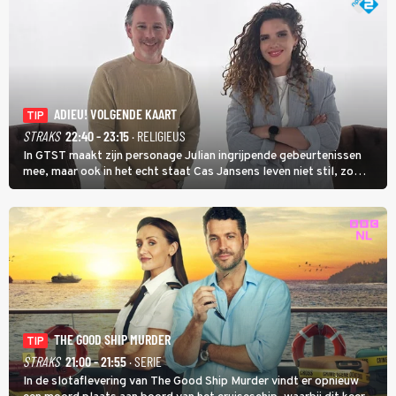
ADIEU! VOLGENDE KAART
TIP
STRAKS
22:40 - 23:15
· RELIGIEUS
In GTST maakt zijn personage Julian ingrijpende gebeurtenissen
mee, maar ook in het echt staat Cas Jansens leven niet stil, zo
vertelt hij in Adieu! Volgende Kaart.
THE GOOD SHIP MURDER
TIP
STRAKS
21:00 - 21:55
· SERIE
In de slotaflevering van The Good Ship Murder vindt er opnieuw