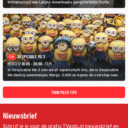
Witherspoon) een Latijns-Amerikaans gangsterliefje (Sofía
Vergara) beschermen tegen corrupte agenten en moordlustige
maffiatypes.
DESPICABLE ME 3
TIP
MORGEN
18:05 - 20:00
· FILM
In Despicable Me 3 zien we of superschurk Gru, die in Despicable
Me dankzij weesmeisjes Margo, Edith en Agnes de overstap naar
het rechte pad maakte, ook op dat pad weet te blijven.
TOON MEER TIPS
Nieuwsbrief
Schrijf je in voor de gratis TVgids.nl nieuwsbrief en