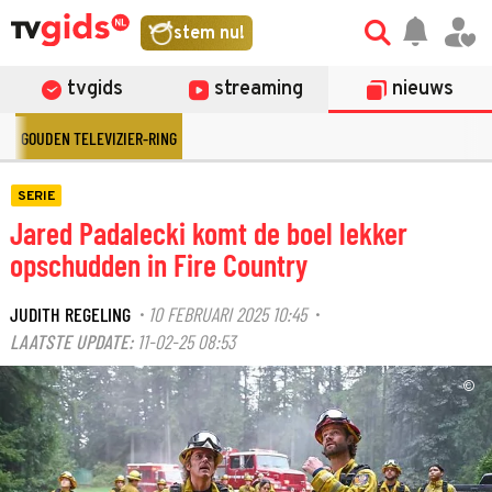
stem nu!
tvgids
streaming
nieuws
GOUDEN TELEVIZIER-RING
SERIE
Jared Padalecki komt de boel lekker
opschudden in Fire Country
JUDITH REGELING
10 FEBRUARI 2025 10:45
·
·
LAATSTE UPDATE:
11-02-25 08:53
©