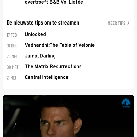
overtroeft B&B Vol Liefde
De nieuwste tips om te streamen
MEER TIPS
17 FEB
Unlocked
01 DEC
Vadhandhi:The Fable of Velonie
26 MEI
Jump, Darling
08 MRT
The Matrix Resurrections
21 MEI
Central Intelligence