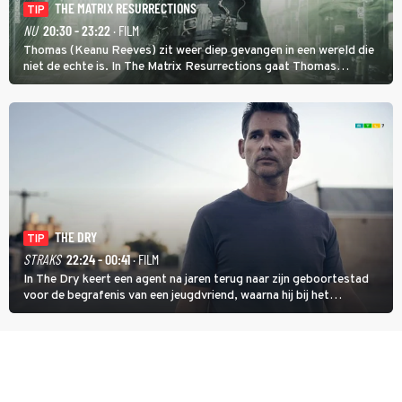
THE MATRIX RESURRECTIONS
TIP
NU
20:30 - 23:22
· FILM
Thomas (Keanu Reeves) zit weer diep gevangen in een wereld die
niet de echte is. In The Matrix Resurrections gaat Thomas
proberen uit deze schijnwereld te ontsnappen.
THE DRY
TIP
STRAKS
22:24 - 00:41
· FILM
In The Dry keert een agent na jaren terug naar zijn geboortestad
voor de begrafenis van een jeugdvriend, waarna hij bij het
onderzoeken van diens dood een verband begint te vermoeden
met een oude zaak.