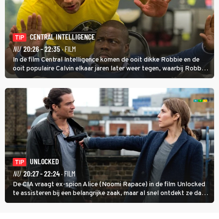
CENTRAL INTELLIGENCE
TIP
NU
20:26 - 22:35
· FILM
In de film Central Intelligence komen de ooit dikke Robbie en de
ooit populaire Calvin elkaar jaren later weer tegen, waarbij Robbie,
inmiddels supergespierd en werkzaam voor de CIA, Calvins hulp
goed kan gebruiken.
UNLOCKED
TIP
NU
20:27 - 22:24
· FILM
De CIA vraagt ex-spion Alice (Noomi Rapace) in de film Unlocked
te assisteren bij een belangrijke zaak, maar al snel ontdekt ze dat
degene die haar aanstelde kwade bedoelingen heeft.