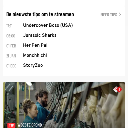
De nieuwste tips om te streamen
MEER TIPS
17:11
Undercover Boss (USA)
06:00
Jurassic Sharks
01 FEB
Her Pen Pal
21 JAN
Monchhichi
01 DEC
StoryZoo
WOESTE GROND
TIP