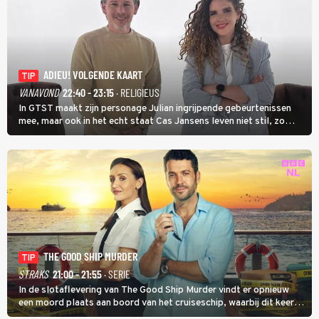
ADIEU! VOLGENDE KAART
TIP
VANAVOND
22:40 - 23:15
· RELIGIEUS
In GTST maakt zijn personage Julian ingrijpende gebeurtenissen
mee, maar ook in het echt staat Cas Jansens leven niet stil, zo
vertelt hij in Adieu! Volgende Kaart.
THE GOOD SHIP MURDER
TIP
STRAKS
21:00 - 21:55
· SERIE
In de slotaflevering van The Good Ship Murder vindt er opnieuw
een moord plaats aan boord van het cruiseschip, waarbij dit keer
een bemanningslid het slachtoffer is en kapitein Marlowe de dader