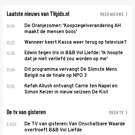
lijkt te zijn.
Laatste nieuws van TVgids.nl
MEER NIEUWS
14:04
De Oranjezomer: 'Koopzegelverandering AH
maakt de mensen boos'
13:23
Wanneer keert Kassa weer terug op televisie?
13:06
Edwin tegen Iris in B&B Vol Liefde: 'Ik hoopte
dat je niet verliefd zou worden op me'
13:04
Dit programma vervangt De Slimste Mens
België na de finale op NPO 3
12:55
Kefah Allush ontvangt Carrie ten Napel en
Simon Keizer in nieuw seizoen De Kist
De tv van gisteren
MEER TV
6 AUG
De TV van gisteren: Van Onschatbare Waarde
overtroeft B&B Vol Liefde