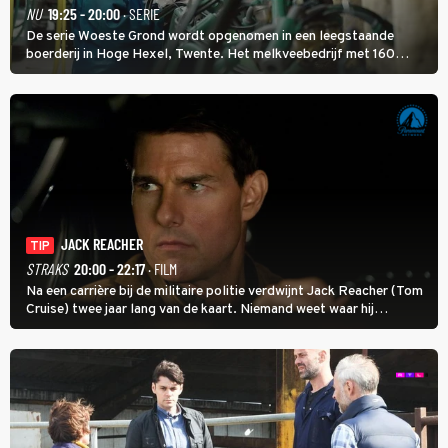
NU
19:25 - 20:00
· SERIE
De serie Woeste Grond wordt opgenomen in een leegstaande
boerderij in Hoge Hexel, Twente. Het melkveebedrijf met 160
koeien moest sluiten, omdat het dicht bij een Natura 2000-gebied
ligt. In de serie heerst er een gevaarlijke veeziekte.
JACK REACHER
TIP
STRAKS
20:00 - 22:17
· FILM
Na een carrière bij de militaire politie verdwijnt Jack Reacher (Tom
Cruise) twee jaar lang van de kaart. Niemand weet waar hij
uithangt, totdat moordverdachte James Barr naar hem vraagt.