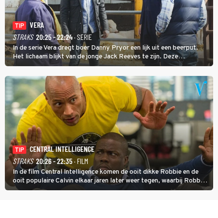
VERA
TIP
STRAKS
20:25 - 22:24
· SERIE
In de serie Vera dregt boer Danny Pryor een lijk uit een beerput.
Het lichaam blijkt van de jonge Jack Reeves te zijn. Deze
homoseksuele woonwagenbewoner had gebroken met zijn familie
en verliet het kamp met slaande ruzie.
CENTRAL INTELLIGENCE
TIP
STRAKS
20:26 - 22:35
· FILM
In de film Central Intelligence komen de ooit dikke Robbie en de
ooit populaire Calvin elkaar jaren later weer tegen, waarbij Robbie,
inmiddels supergespierd en werkzaam voor de CIA, Calvins hulp
goed kan gebruiken.