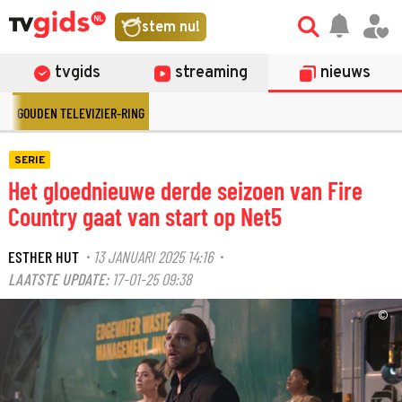
stem nu!
tvgids
streaming
nieuws
GOUDEN TELEVIZIER-RING
SERIE
Het gloednieuwe derde seizoen van Fire
Country gaat van start op Net5
ESTHER HUT
13 JANUARI 2025 14:16
·
·
LAATSTE UPDATE:
17-01-25 09:38
©