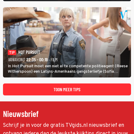
onderzoeken van diens dood een verband begint te vermoeden
met een oude zaak.
HOT PURSUIT
TIP
VANAVOND
22:35 - 00:19
· FILM
In Hot Pursuit moet een niet al te competente politieagent (Reese
Witherspoon) een Latijns-Amerikaans gangsterliefje (Sofía
Vergara) beschermen tegen corrupte agenten en moordlustige
maffiatypes.
TOON MEER TIPS
Nieuwsbrief
Schrijf je in voor de gratis TVgids.nl nieuwsbrief en
ontvang iedere dag de leukste kijktips direct in jouw