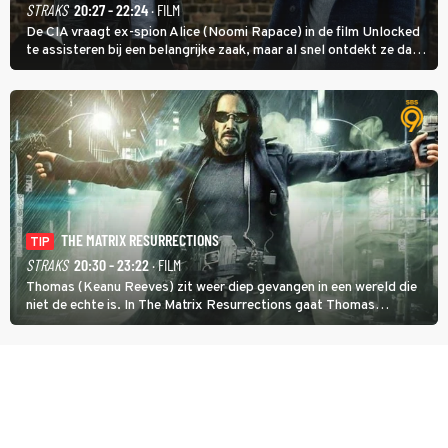
STRAKS
20:27 - 22:24
· FILM
De CIA vraagt ex-spion Alice (Noomi Rapace) in de film Unlocked
te assisteren bij een belangrijke zaak, maar al snel ontdekt ze dat
degene die haar aanstelde kwade bedoelingen heeft.
THE MATRIX RESURRECTIONS
TIP
STRAKS
20:30 - 23:22
· FILM
Thomas (Keanu Reeves) zit weer diep gevangen in een wereld die
niet de echte is. In The Matrix Resurrections gaat Thomas
proberen uit deze schijnwereld te ontsnappen.