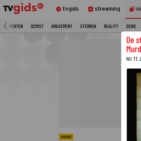
tvgids
streaming
n
 FRAGMENTEN
GEMIST
AMUSEMENT
STERREN
REALITY
SERIE
De s
Murd
NU TE 
SERIE