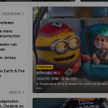
hij wil aanvallend voetballen.
de grote favoriet
Nederlandse inb
neemt plaats aan
MEER NIEUWS
verleden
te mens
Resurrection
uwelen van
aan
an Jerney
PREMIERE
an Earth & Fire
DESPICABLE ME 4
n
VANAVOND
21:00 - 22:50
· FILM
In Despicable Me 4 probeert Gru alles op de rails
mis.
MEER TV
ondgenoten-
k, Diederik en