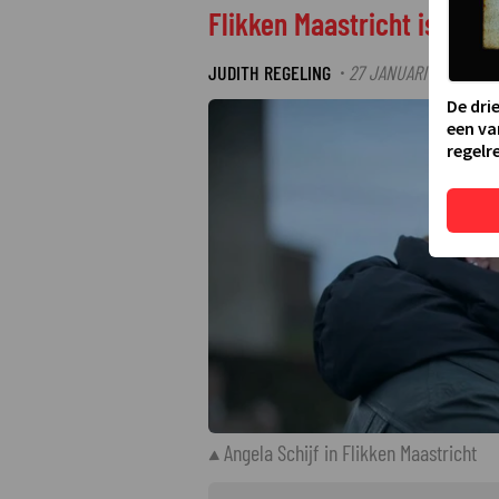
Flikken Maastricht is ter
JUDITH REGELING
27 JANUARI 2025 14:4
·
De dri
een va
regelre
Angela Schijf in Flikken Maastricht