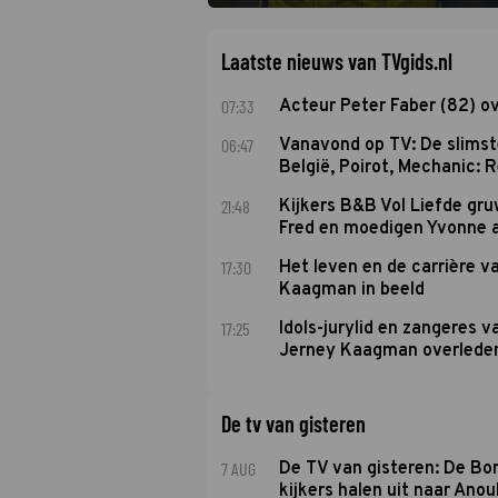
De nieuwe oefenmeester is Johan Plat en 
Laatste nieuws van TVgids.nl
07:33
Acteur Peter Faber (82) o
06:47
Vanavond op TV: De slims
België, Poirot, Mechanic: 
21:48
Kijkers B&B Vol Liefde gr
Fred en moedigen Yvonne 
17:30
Het leven en de carrière v
Kaagman in beeld
17:25
Idols-jurylid en zangeres v
Jerney Kaagman overlede
De tv van gisteren
7 AUG
De TV van gisteren: De B
kijkers halen uit naar Anou