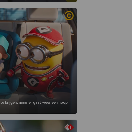
 in deze seizoensfinale. En er is
reng, want komiek Soundos El Ahmadi
 de jurytafel.
 te krijgen, maar er gaat weer een hoop