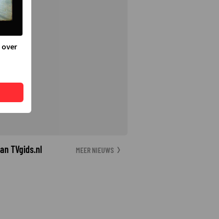
 over
an TVgids.nl
MEER NIEUWS