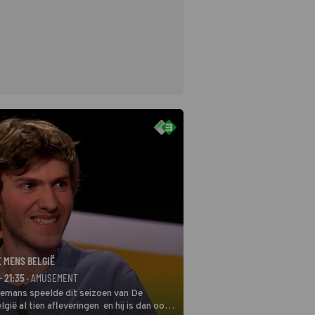
E MENS BELGIË
- 21:35
· AMUSEMENT
remans speelde dit seizoen van De
gië al tien afleveringen en hij is dan ook