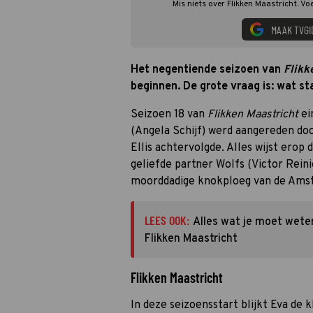
Mis niets over Flikken Maastricht. Vo
MAAK TVGI
Het negentiende seizoen van
Flikk
beginnen. De grote vraag is: wat s
Seizoen 18 van
Flikken Maastricht
ei
(Angela Schijf) werd aangereden doo
Ellis achtervolgde. Alles wijst erop
geliefde partner Wolfs (Victor Rein
moorddadige knokploeg van de Amst
LEES OOK:
Alles wat je moet wete
Flikken Maastricht
Flikken Maastricht
In deze seizoensstart blijkt Eva de 