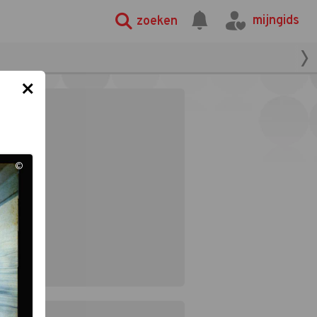
mijngids
zoeken
×
©