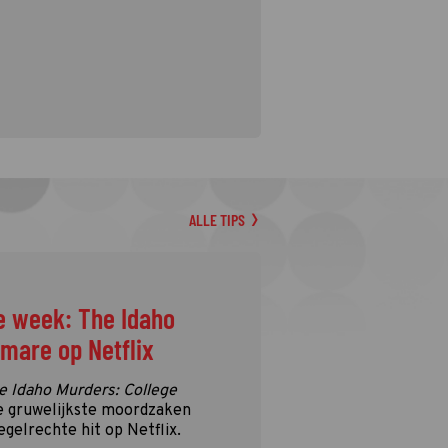
ALLE TIPS
e week: The Idaho
tmare op Netflix
e Idaho Murders: College
e gruwelijkste moordzaken
egelrechte hit op Netflix.