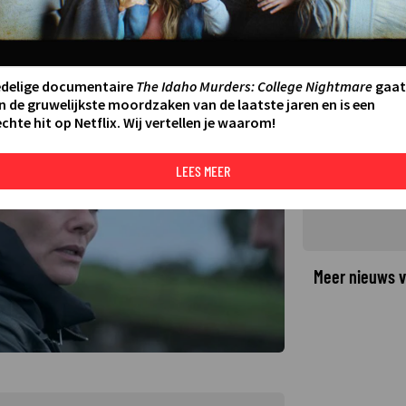
ug van weggeweest op NPO1
6
LAATSTE UPDATE:
06-02-25 22:00
·
edelige documentaire
The Idaho Murders: College Nightmare
gaat
©
n de gruwelijkste moordzaken van de laatste jaren en is een
chte hit op Netflix. Wij vertellen je waarom!
LEES MEER
Meer nieuws v