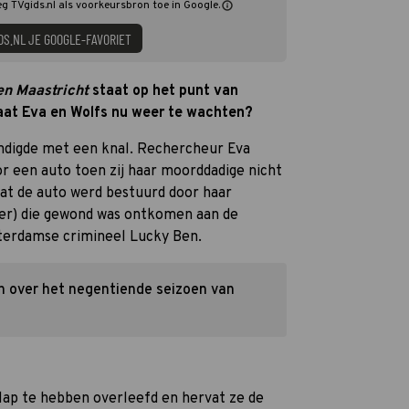
eg TVgids.nl als voorkeursbron toe in Google.
DS.NL JE GOOGLE-FAVORIET
en Maastricht
staat op het punt van
taat Eva en Wolfs nu weer te wachten?
ndigde met een knal. Rechercheur Eva
r een auto toen zij haar moorddadige nicht
 dat de auto werd bestuurd door haar
ier) die gewond was ontkomen aan de
erdamse crimineel Lucky Ben.
n over het negentiende seizoen van
klap te hebben overleefd en hervat ze de