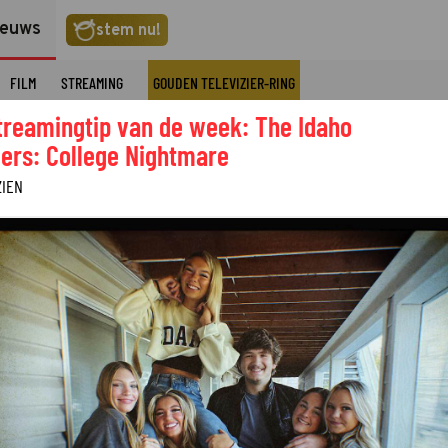
ieuws
stem nu!
FILM
STREAMING
GOUDEN TELEVIZIER-RING
treamingtip van de week: The Idaho
ers: College Nightmare
ZIEN