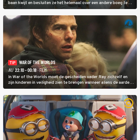
baan kwijt en besluiten ze het helemaal over een andere boeg te
gooien door als stagiair aan de slag te gaan bij Google.
WAR OF THE WORLDS
TIP
NU
22:10 - 00:18
· FILM
In War of the Worlds moet de gescheiden vader Ray zichzelf en
zijn kinderen in veiligheid zien te brengen wanneer aliens de aarde
aanvallen.