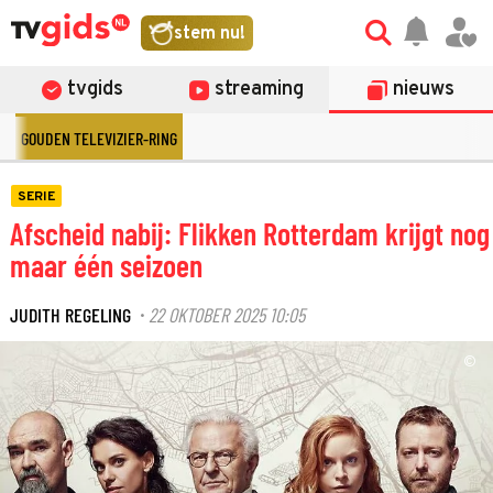
stem nu!
tvgids
streaming
nieuws
GOUDEN TELEVIZIER-RING
SERIE
Afscheid nabij: Flikken Rotterdam krijgt nog
maar één seizoen
JUDITH REGELING
22 OKTOBER 2025 10:05
·
©