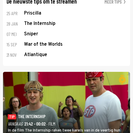
De nieuwste tips om te streamen
MEER TIPS
25 APR
Priscilla
28 JAN
The Internship
07 MEI
Sniper
15 SEP
War of the Worlds
21 NOV
Atlantique
THE INTERNSHIP
TIP
VANDAAG
21:42 - 00:02
· FILM
In de film The Internship raken twee kerels van in de veertig hun