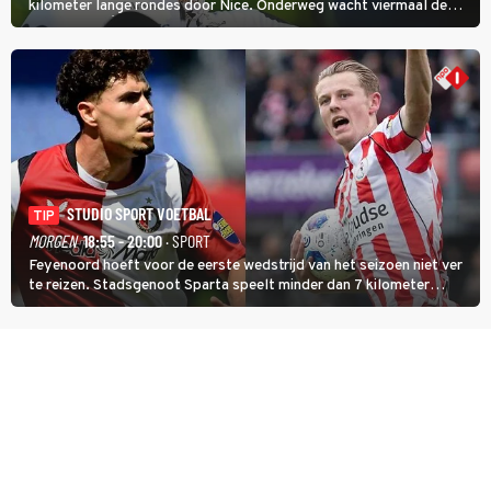
kilometer lange rondes door Nice. Onderweg wacht viermaal de
zware Col d'Èze. Aan de finish op de Promenade des Anglais krijgt
de eindwinnaar de laatste gele trui.
STUDIO SPORT VOETBAL
TIP
MORGEN
18:55 - 20:00
· SPORT
Feyenoord hoeft voor de eerste wedstrijd van het seizoen niet ver
te reizen. Stadsgenoot Sparta speelt minder dan 7 kilometer
verderop. Feyenoord trok de Spaanse spits Nacho Ferri aan van
KVC Westerlo uit België.