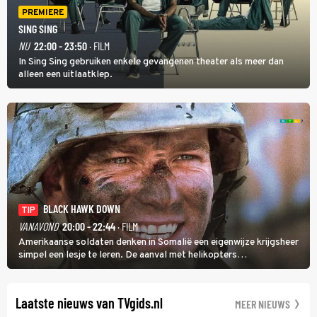
PREMIERE
SING SING
NU
22:00 - 23:50
· FILM
In Sing Sing gebruiken enkele gevangenen theater als meer dan
alleen een uitlaatklep.
BLACK HAWK DOWN
TIP
VANAVOND
20:00 - 22:44
· FILM
Amerikaanse soldaten denken in Somalië een eigenwijze krijgsheer
simpel een lesje te leren. De aanval met helikopters
verloopt in Black Hawk down dramatisch.
Laatste nieuws van TVgids.nl
MEER NIEUWS