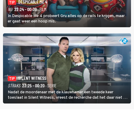
DESPICABLE ME 4
TIP
NU
22:24 - 00:09
· FILM
In Despicable Me 4 probeert Gru alles op de rails te krijgen, maar
er gaat weer een hoop mis.
SILENT WITNESS
TIP
STRAKS
23:25 - 00:20
· SERIE
Nadat de moordenaar met de klauwhamer een tweede keer
toeslaat in Silent Witness, vreest de recherche dat het daar niet bij
blijft en vinden Kit en Jack op de plaats delict een foto met nog
twee andere potentiële slachtoffers.