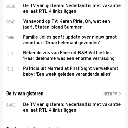
08:36
De TV van gisteren: Nederland is met vakantie
en laat RTL 4 links liggen
06:47
Vanavond op TV: Karen Pirie, Oh, wat een
jaar!, Staten Island Summer
17:05
Familie Jelies geeft update over nieuw groot
avontuur: 'Draai helemaal gevonden'
16:13
Bekende zus van Eline uit B&B Vol Liefde:
'Haar deelname was een enorme verrassing'
15:12
Patricia uit Married at First Sight verwelkomt
baby: 'Een week geleden veranderde alles'
De tv van gisteren
MEER TV
8 AUG
De TV van gisteren: Nederland is met vakantie
en laat RTL 4 links liggen