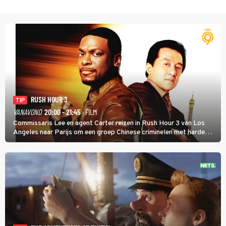
RUSH HOUR 3
TIP
VANAVOND
20:00 - 21:45
· FILM
Commissaris Lee en agent Carter reizen in Rush Hour 3 van Los
Angeles naar Parijs om een groep Chinese criminelen met harde
hand aan te pakken.