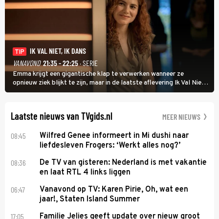
IK VAL NIET, IK DANS
TIP
VANAVOND
21:35 - 22:25
· SERIE
Emma krijgt een gigantische klap te verwerken wanneer ze
opnieuw ziek blijkt te zijn, maar in de laatste aflevering Ik Val Niet,
Ik Dans laat ze zien dat ze niet van plan is op te geven, zelfs als ze
daarvoor een ingrijpende operatie moet ondergaan.
Laatste nieuws van TVgids.nl
MEER NIEUWS
08:45
Wilfred Genee informeert in Mi dushi naar
liefdesleven Frogers: ‘Werkt alles nog?’
08:36
De TV van gisteren: Nederland is met vakantie
en laat RTL 4 links liggen
06:47
Vanavond op TV: Karen Pirie, Oh, wat een
jaar!, Staten Island Summer
17:05
Familie Jelies geeft update over nieuw groot