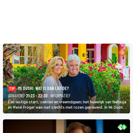
MI DUSHI: WAT IS DAN LIEFDE?
TIP
VANAVOND
21:23 - 22:30
· INFORMATIEF
Een lastige start, ziekten en vreemdgaan; het huwelijk van Natasja
en René Froger was niet slechts met rozen geplaveid. In Mi Dushi:
Wat Is Dan Liefde? neemt Wilfred Genee het showbizzkoppel mee
uit vissen om het over de liefde te hebben.