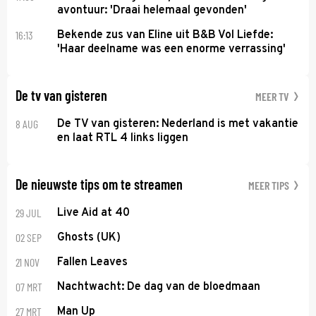
avontuur: 'Draai helemaal gevonden'
16:13
Bekende zus van Eline uit B&B Vol Liefde:
'Haar deelname was een enorme verrassing'
De tv van gisteren
MEER TV
8 AUG
De TV van gisteren: Nederland is met vakantie
en laat RTL 4 links liggen
De nieuwste tips om te streamen
MEER TIPS
29 JUL
Live Aid at 40
02 SEP
Ghosts (UK)
21 NOV
Fallen Leaves
07 MRT
Nachtwacht: De dag van de bloedmaan
27 MRT
Man Up