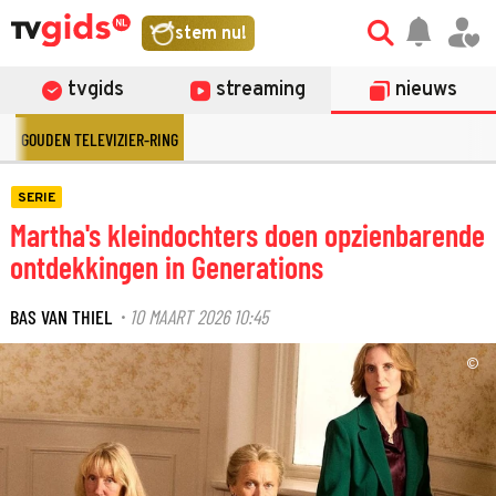
stem nu!
tvgids
streaming
nieuws
GOUDEN TELEVIZIER-RING
SERIE
Martha's kleindochters doen opzienbarende
ontdekkingen in Generations
BAS VAN THIEL
10 MAART 2026 10:45
·
©