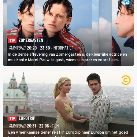
ZOMERGASTEN
TIP
VANAVOND
20:20 - 23:30
· INFORMATIEF
In de derde aflevering van Zomergasten is de kleurrijke actrice en
muzikante Merel Pauw te gast, wiens uitspraken vooraf een
boeiende avond beloven: 'Mijn ideale televisieavond is zoals mijn
identiteit: grenzeloos, absurd en vol angsten'.
EUROTRIP
TIP
VANAVOND
20:31 - 22:06
· FILM
Een Amerikaanse tiener reist in Eurotrip naar Europa om het goed