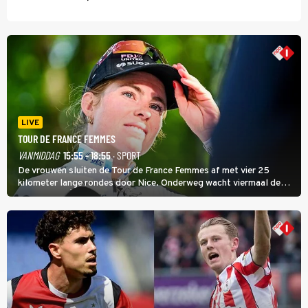
LIVE
TOUR DE FRANCE FEMMES
VANMIDDAG
15:55 - 18:55
· SPORT
De vrouwen sluiten de Tour de France Femmes af met vier 25
kilometer lange rondes door Nice. Onderweg wacht viermaal de
zware Col d'Èze. Aan de finish op de Promenade des Anglais krijgt
de eindwinnaar de laatste gele trui.