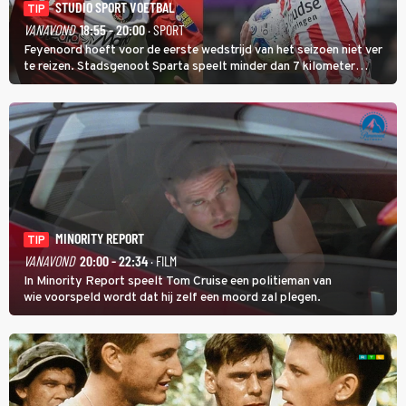
STUDIO SPORT VOETBAL
TIP
VANAVOND
18:55 - 20:00
· SPORT
Feyenoord hoeft voor de eerste wedstrijd van het seizoen niet ver
te reizen. Stadsgenoot Sparta speelt minder dan 7 kilometer
verderop. Feyenoord trok de Spaanse spits Nacho Ferri aan van
KVC Westerlo uit België.
MINORITY REPORT
TIP
VANAVOND
20:00 - 22:34
· FILM
In Minority Report speelt Tom Cruise een politieman van
wie voorspeld wordt dat hij zelf een moord zal plegen.