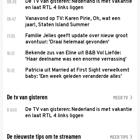
08:36
De TV van gisteren: Nederland is met vakantie
en laat RTL 4 links liggen
06:47
Vanavond op TV: Karen Pirie, Oh, wat een
jaar!, Staten Island Summer
17:05
Familie Jelies geeft update over nieuw groot
avontuur: 'Draai helemaal gevonden'
16:13
Bekende zus van Eline uit B&B Vol Liefde:
'Haar deelname was een enorme verrassing'
15:12
Patricia uit Married at First Sight verwelkomt
baby: 'Een week geleden veranderde alles'
De tv van gisteren
MEER TV
8 AUG
De TV van gisteren: Nederland is met vakantie
en laat RTL 4 links liggen
De nieuwste tips om te streamen
MEER TIPS