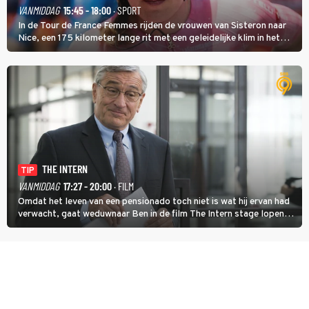
VANMIDDAG
15:45 - 18:00
· SPORT
In de Tour de France Femmes rijden de vrouwen van Sisteron naar
Nice, een 175 kilometer lange rit met een geleidelijke klim in het
midden. Dat is mogelijk niet de zwaarste hindernis, dat is de
temperatuur. Het kan in Nice namelijk bloedheet worden.
THE INTERN
TIP
VANMIDDAG
17:27 - 20:00
· FILM
Omdat het leven van een pensionado toch niet is wat hij ervan had
verwacht, gaat weduwnaar Ben in de film The Intern stage lopen
bij de hippe webwinkel van Jules, wat een gouden zet blijkt te zijn.