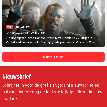
COLLATERAL
TIP
VANAVOND
20:01 - 22:10
· FILM
De doorgewinterde taxichauffeur Max (Jamie Foxx) krijgt in
Collateral een absolute ‘bad guy’ als passagier. Vincent (Tom
Cruise) heeft hem nodig om hem de stad door te loodsen om een
wel heel lugubere reden.
TOON MEER TIPS
Nieuwsbrief
Schrijf je in voor de gratis TVgids.nl nieuwsbrief en
ontvang iedere dag de leukste kijktips direct in jouw
mailbox!