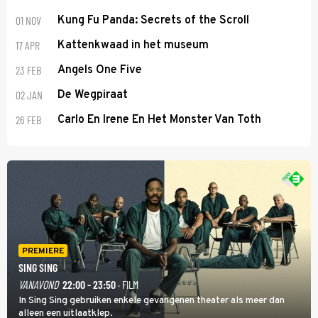
01 NOV
Kung Fu Panda: Secrets of the Scroll
17 APR
Kattenkwaad in het museum
23 FEB
Angels One Five
02 JAN
De Wegpiraat
26 FEB
Carlo En Irene En Het Monster Van Toth
PREMIERE
SING SING
VANAVOND
22:00 - 23:50
· FILM
In Sing Sing gebruiken enkele gevangenen theater als meer dan
alleen een uitlaatklep.