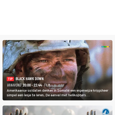
BLACK HAWK DOWN
TIP
VANAVOND
20:00 - 22:44
· FILM
Amerikaanse soldaten denken in Somalië een eigenwijze krijgsheer
simpel een lesje te leren. De aanval met helikopters
verloopt in Black Hawk down dramatisch.