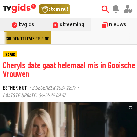
stem nu!
tvgids
streaming
nieuws
GOUDEN TELEVIZIER-RING
SERIE
Cheryls date gaat helemaal mis in Gooische
Vrouwen
ESTHER HUT
2 DECEMBER 2024 22:17
·
·
LAATSTE UPDATE:
04-12-24 09:47
©