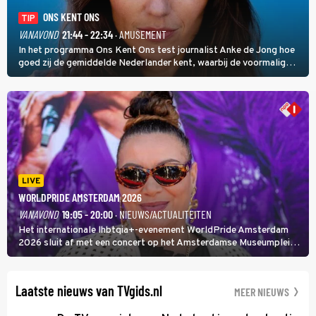
ONS KENT ONS
TIP
VANAVOND
21:44 - 22:34
· AMUSEMENT
In het programma Ons Kent Ons test journalist Anke de Jong hoe
goed zij de gemiddelde Nederlander kent, waarbij de voormalig
hoofdredacteur van modebladen Glamour en Elle het samen met
rapper Keizer opneemt tegen Edson da Graça en Marc-Marie
Huijbregts.
LIVE
WORLDPRIDE AMSTERDAM 2026
VANAVOND
19:05 - 20:00
· NIEUWS/ACTUALITEITEN
Het internationale lhbtqia+-evenement WorldPride Amsterdam
2026 sluit af met een concert op het Amsterdamse Museumplein.
Anita Doth is een van de optredende artiesten. In de jaren 90
veroverde ze de wereld als zangeres van 2Unlimited.
Laatste nieuws van TVgids.nl
MEER NIEUWS