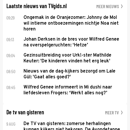
Laatste nieuws van TVgids.nl
MEER NIEUWS
09:29
Ongemak in de Oranjezomer: Johnny de Mol
wil intieme ontboezemingen nichtje Noa niet
horen
09:13
Johan Derksen in de bres voor Wilfred Genee
na overspelgeruchten: ‘Hetze’
09:04
Gezinsuitbreiding voor Urk!-ster Mathilde
Keuter: 'De kinderen vinden het erg leuk'
08:50
Nieuws van de dag-kijkers bezorgd om Lale
Gül: 'Gaat alles goed?'
08:45
Wilfred Genee informeert in Mi dushi naar
liefdesleven Frogers: ‘Werkt alles nog?’
De tv van gisteren
MEER TV
9 AUG
De TV van gisteren: zomerse herhalingen
kunnen kijkers niet bekoren, De Avondetappe