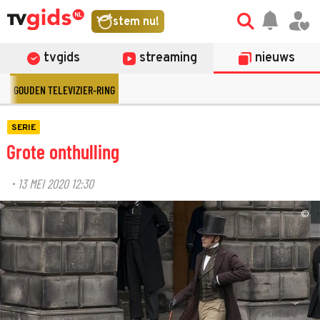
stem nu!
tvgids
streaming
nieuws
GOUDEN TELEVIZIER-RING
SERIE
Grote onthulling
13 MEI 2020 12:30
·
©