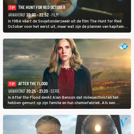
THE HUNT FOR RED OCTOBER
TIP
VANAVOND
20:00 - 22:52
· FILM
In 1984 vaart de Sovjetonderzeeër uit de film The Hunt for Red
October voor het eerst uit, maar wat zijn de plannen van kapitein
Marko Ramius?
AFTER THE FLOOD
TIP
VANAVOND
20:25 - 21:20
· SERIE
In After the Flood denkt Alan Benson dat milieuactivisten het
hebben gemunt op zijn familie en hun chemiefabriek. Als een
brandende boodschap in het veen de boel op scherp zet, besluit
Jo Marshall de jonge Finn Allen aan de tand te voelen.