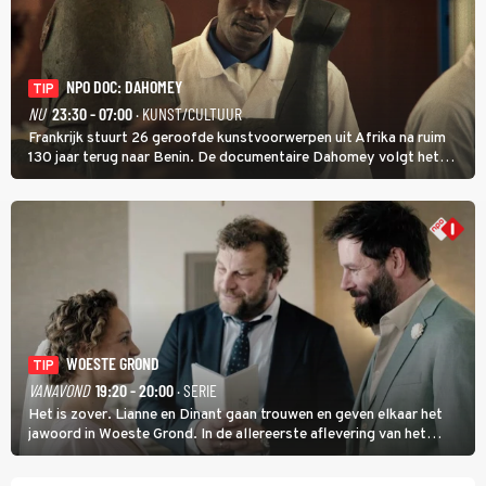
NPO DOC: DAHOMEY
TIP
NU
23:30 - 07:00
· KUNST/CULTUUR
Frankrijk stuurt 26 geroofde kunstvoorwerpen uit Afrika na ruim
130 jaar terug naar Benin. De documentaire Dahomey volgt het
transport en toont de aankomst. Inwoners van Benin bespreken de
betekenis van de teruggave.
WOESTE GROND
TIP
VANAVOND
19:20 - 20:00
· SERIE
Het is zover. Lianne en Dinant gaan trouwen en geven elkaar het
jawoord in Woeste Grond. In de allereerste aflevering van het
eerste seizoen kwam Lianne vanuit de Randstad naar Twente. Daar
is ze inmiddels helemaal op haar plek.