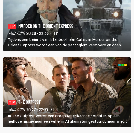
MURDER ON THE ORIENT EXPRESS
TIP
VANAVOND
20:26 - 22:35
· FILM
Tijdens een treinrit van Istanboel naar Calais in Murder on the
Orient Express wordt een van de passagiers vermoord en gaan
detective Hercule Poirot en zijn snor uitzoeken wie van de andere
treinreizigers de dader is.
THE OUTPOST
TIP
VANAVOND
20:27 - 22:57
· FILM
In The Outpost wordt een groep Amerikaanse soldaten op een
heilloze missie naar een vallei in Afghanistan gestuurd, maar wie
overleeft daar een aanval?