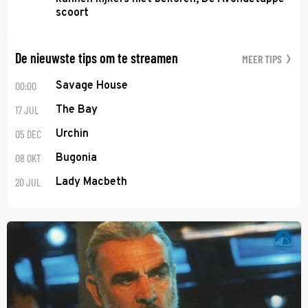
scoort
De nieuwste tips om te streamen
MEER TIPS
00:00
Savage House
17 JUL
The Bay
05 DEC
Urchin
08 OKT
Bugonia
20 JUL
Lady Macbeth