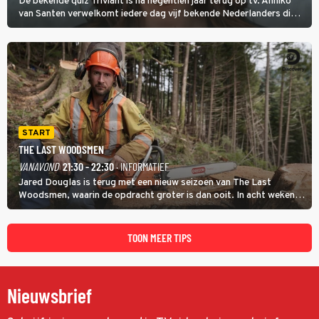
De bekende quiz Triviant is na negentien jaar terug op tv. Anniko
van Santen verwelkomt iedere dag vijf bekende Nederlanders die
vragen beantwoorden in verschillende categorieën. De beste
speler gaat direct door naar de finaleweek.
START
THE LAST WOODSMEN
VANAVOND
21:30 - 22:30
· INFORMATIEF
Jared Douglas is terug met een nieuw seizoen van The Last
Woodsmen, waarin de opdracht groter is dan ooit. In acht weken
tijd probeert hij een miljoen dollar bij elkaar te vergaren om de
toekomst van het houthakkersbedrijf te verzekeren.
TOON MEER TIPS
Nieuwsbrief