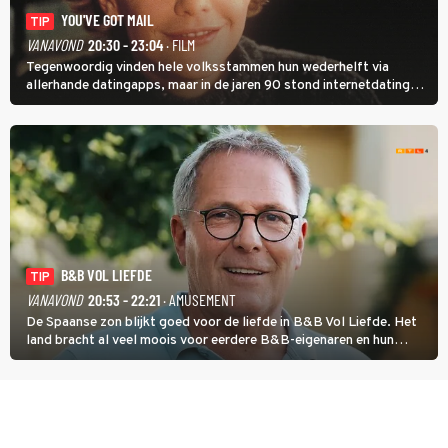
YOU'VE GOT MAIL
TIP
VANAVOND
20:30 - 23:04
· FILM
Tegenwoordig vinden hele volksstammen hun wederhelft via
allerhande datingapps, maar in de jaren 90 stond internetdating
nog in de kinderschoenen. In de film You've Got Mail zie je dat
terug.
B&B VOL LIEFDE
TIP
VANAVOND
20:53 - 22:21
· AMUSEMENT
De Spaanse zon blijkt goed voor de liefde in B&B Vol Liefde. Het
land bracht al veel moois voor eerdere B&B-eigenaren en hun
partners. Ook Paul runt zijn gastenverblijf in Spanje. De 62-jarige
weduwnaar stuurt aan op een nieuw hoofdstuk.