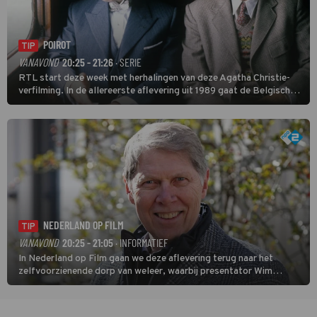
POIROT
TIP
VANAVOND
20:25 - 21:26
· SERIE
RTL start deze week met herhalingen van deze Agatha Christie-
verfilming. In de allereerste aflevering uit 1989 gaat de Belgische
speurder op zoek naar een vermiste kok. Poirot raakt al snel
verwikkeld in een moordzaak. (HH)
NEDERLAND OP FILM
TIP
VANAVOND
20:25 - 21:05
· INFORMATIEF
In Nederland op Film gaan we deze aflevering terug naar het
zelfvoorzienende dorp van weleer, waarbij presentator Wim
Daniëls de kijkers meeneemt op reis door de tijd aan de hand van
unieke amateurbeelden uit verschillende decennia. (HH)