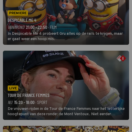
PREMIERE
DESPICABLE ME 4
VANAVOND
21:00 - 22:50
· FILM
In Despicable Me 4 probeert Gru alles op de rails te krijgen, maar
er gaat weer een hoop mis.
LIVE
TOUR DE FRANCE FEMMES
NU
15:20 - 18:00
· SPORT
De vrouwen rijden in de Tour de France Femmes naar het letterlijke
hoogtepunt van deze ronde: de Mont Ventoux. Niet eerder
finishten de vrouwen voor deze koers op deze kale col uit de
buitencategorie. De aanloop naar de slotklim is vlak.