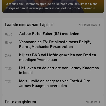
Acteur Felix Heremans speelde dit seizoen van De Slimste Mens
België al tien afleveringen en hij is dan ook de grote favoriet in
deze seizoensfinale. En er is Nederlandse inbreng, want komiek
Soundos El Ahmadi neemt plaats aan de jurytafel.
Laatste nieuws van TVgids.nl
MEER NIEUWS
07:33
Acteur Peter Faber (82) overleden
06:47
Vanavond op TV: De slimste mens België,
Poirot, Mechanic: Resurrection
21:48
Kijkers B&B Vol Liefde gruwelen van Fred en
moedigen Yvonne aan
17:30
Het leven en de carrière van Jerney Kaagman
in beeld
17:25
Idols-jurylid en zangeres van Earth & Fire
Jerney Kaagman overleden
De tv van gisteren
MEER TV