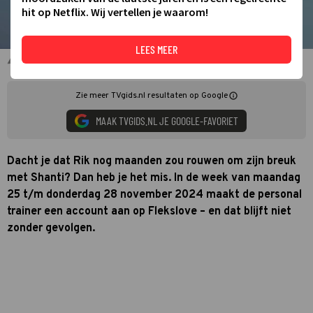
hit op Netflix. Wij vertellen je waarom!
LEES MEER
Ferri Somogyi in Goede Tijden, Slechte Tijden
Zie meer TVgids.nl resultaten op Google
MAAK TVGIDS.NL JE GOOGLE-FAVORIET
Dacht je dat Rik nog maanden zou rouwen om zijn breuk
met Shanti? Dan heb je het mis. In de week van maandag
25 t/m donderdag 28 november 2024 maakt de personal
trainer een account aan op Flekslove – en dat blijft niet
zonder gevolgen.