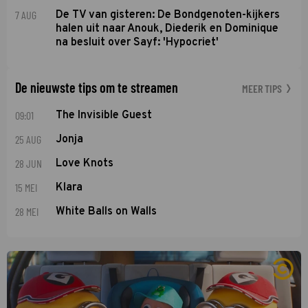
7 AUG
De TV van gisteren: De Bondgenoten-kijkers
halen uit naar Anouk, Diederik en Dominique
na besluit over Sayf: 'Hypocriet'
De nieuwste tips om te streamen
MEER TIPS
09:01
The Invisible Guest
25 AUG
Jonja
28 JUN
Love Knots
15 MEI
Klara
28 MEI
White Balls on Walls