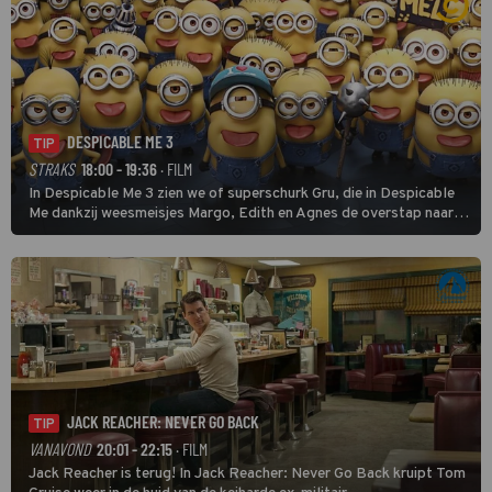
DESPICABLE ME 3
TIP
STRAKS
18:00 - 19:36
· FILM
In Despicable Me 3 zien we of superschurk Gru, die in Despicable
Me dankzij weesmeisjes Margo, Edith en Agnes de overstap naar
het rechte pad maakte, ook op dat pad weet te blijven.
JACK REACHER: NEVER GO BACK
TIP
VANAVOND
20:01 - 22:15
· FILM
Jack Reacher is terug! In Jack Reacher: Never Go Back kruipt Tom