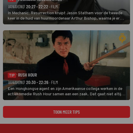
VANAVOND
20:27 - 22:22
· FILM
In Mechanic: Resurrection kruipt Jason Statham voor de tweede
keer in de huid van huurmoordenaar Arthur Bishop, waarna je er
donder op kunt zeggen dat er van Bishops geplande pensioen niet
veel terechtkomt.
RUSH HOUR
TIP
VANAVOND
20:30 - 22:26
· FILM
Een Hongkongse agent en zijn Amerikaanse collega werken in de
actiekomedie Rush Hour samen aan een zaak. Dat gaat niet altijd
van een leien dakje.
TOON MEER TIPS