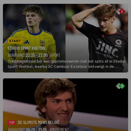
START
STUDIO SPORT VOETBAL
VANAVOND
22:25 - 23:00
· SPORT
Traditiegetrouw bijt een gepromoveerde club het spits af in Studio
Sport Voetbal, waarbij SC Cambuur Excelsior ontvangt in de
eerste wedstrijd van het nieuwe Eredivisieseizoen. De nieuwe
oefenmeester is Johan Plat en hij wil aanvallend voetballen.
DE SLIMSTE MENS BELGIË
TIP
VANAVOND
20:20 - 21:35
· AMUSEMENT