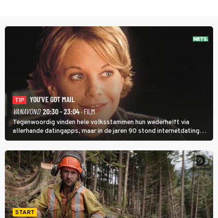
YOU'VE GOT MAIL
TIP
VANAVOND
20:30 - 23:04
· FILM
Tegenwoordig vinden hele volksstammen hun wederhelft via
allerhande datingapps, maar in de jaren 90 stond internetdating
nog in de kinderschoenen. In de film You've Got Mail zie je dat
terug.
START