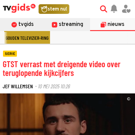
stem nu!
tvgids
streaming
nieuws
GOUDEN TELEVIZIER-RING
SERIE
GTST verrast met dreigende video over
teruglopende kijkcijfers
JEF WILLEMSEN
10 MEI 2025 10:26
·
©