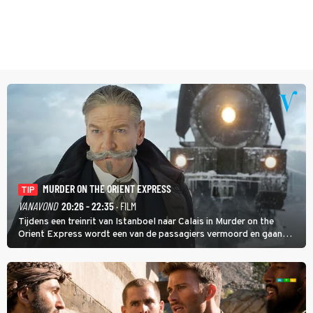
MURDER ON THE ORIENT EXPRESS
TIP
VANAVOND
20:26 - 22:35
· FILM
Tijdens een treinrit van Istanboel naar Calais in Murder on the
Orient Express wordt een van de passagiers vermoord en gaan
detective Hercule Poirot en zijn snor uitzoeken wie van de andere
treinreizigers de dader is.