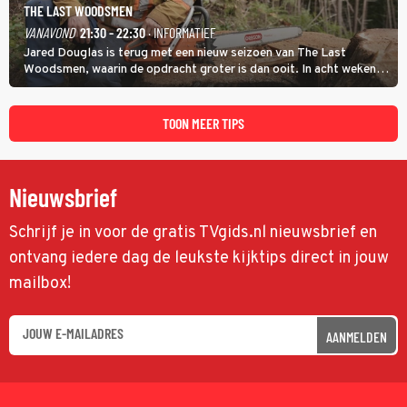
THE LAST WOODSMEN
VANAVOND
21:30 - 22:30
· INFORMATIEF
Jared Douglas is terug met een nieuw seizoen van The Last
Woodsmen, waarin de opdracht groter is dan ooit. In acht weken
tijd probeert hij een miljoen dollar bij elkaar te vergaren om de
toekomst van het houthakkersbedrijf te verzekeren.
TOON MEER TIPS
Nieuwsbrief
Schrijf je in voor de gratis TVgids.nl nieuwsbrief en
ontvang iedere dag de leukste kijktips direct in jouw
mailbox!
AANMELDEN