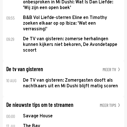
onbesproken in Mi Dushi: Wat Is Dan Liefde:
'Wij zijn een open boek'
09:55
B&B Vol Liefde-sterren Eline en Timothy
zoeken elkaar op op Ibiza: 'Wat een
verrassing!'
09:29
De TV van gisteren: zomerse herhalingen
kunnen kijkers niet bekoren, De Avondetappe
scoort
De tv van gisteren
MEER TV
10 AUG
De TV van gisteren: Zomergasten dooft als
nachtkaars uit en Mi Dushi blijft matig scoren
De nieuwste tips om te streamen
MEER TIPS
00:00
Savage House
17 JUL
The Bay