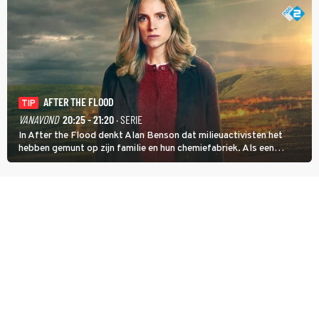
AFTER THE FLOOD
TIP
VANAVOND
20:25 - 21:20
· SERIE
In After the Flood denkt Alan Benson dat milieuactivisten het
hebben gemunt op zijn familie en hun chemiefabriek. Als een
brandende boodschap in het veen de boel op scherp zet, besluit
Jo Marshall de jonge Finn Allen aan de tand te voelen.