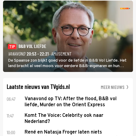
B&B VOL LIEFDE
TIP
VANAVOND
20:53 - 22:21
· AMUSEMENT
De Spaanse zon blijkt goed voor de liefde in B&B Vol Liefde. Het
land bracht al veel moois voor eerdere B&B-eigenaren en hun
partners. Ook Paul runt zijn gastenverblijf in Spanje. De 62-jarige
weduwnaar stuurt aan op een nieuw hoofdstuk.
Laatste nieuws van TVgids.nl
MEER NIEUWS
06:47
Vanavond op TV: After the flood, B&B vol
liefde, Murder on the Orient Express
11:47
Komt The Voice: Celebrity ook naar
Nederland?
10:00
René en Natasja Froger laten niets