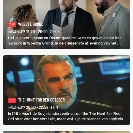
WOESTE GROND
TIP
VANAVOND
19:20 - 20:00
· SERIE
Het is zover. Lianne en Dinant gaan trouwen en geven elkaar het
jawoord in Woeste Grond. In de allereerste aflevering van het
eerste seizoen kwam Lianne vanuit de Randstad naar Twente. Daar
is ze inmiddels helemaal op haar plek.
THE HUNT FOR RED OCTOBER
TIP
VANAVOND
20:00 - 22:52
· FILM
In 1984 vaart de Sovjetonderzeeër uit de film The Hunt for Red
October voor het eerst uit, maar wat zijn de plannen van kapitein
Marko Ramius?