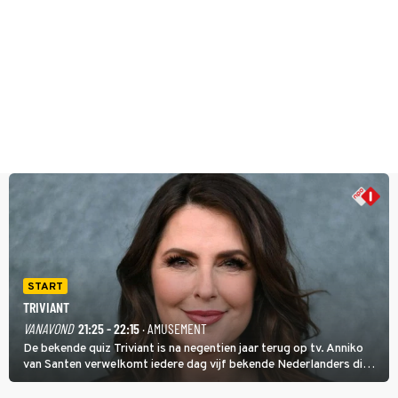
START
TRIVIANT
VANAVOND
21:25 - 22:15
· AMUSEMENT
De bekende quiz Triviant is na negentien jaar terug op tv. Anniko
van Santen verwelkomt iedere dag vijf bekende Nederlanders die
vragen beantwoorden in verschillende categorieën. De beste
speler gaat direct door naar de finaleweek.