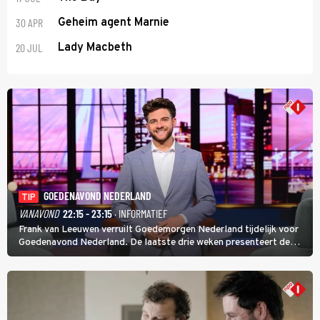
30 APR
Geheim agent Marnie
20 JUL
Lady Macbeth
GOEDENAVOND NEDERLAND
TIP
VANAVOND
22:15 - 23:15
· INFORMATIEF
Frank van Leeuwen verruilt Goedemorgen Nederland tijdelijk voor
Goedenavond Nederland. De laatste drie weken presenteert de
journalist en De Slimste Mens-winnaar deze avondtalkshow om en
om met Sam Hagens, die er al vanaf het begin bij is.