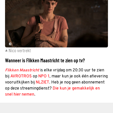
©
Nico vertrekt
Wanneer is Flikken Maastricht te zien op tv?
Flikken Maastricht
is elke vrijdag om 20:30 uur te zien
bij
AVROTROS
op
NPO 1
, maar kun je ook één aflevering
vooruitkijken bij
NLZIET
. Heb je nog geen abonnement
op deze streamingdienst?
Die kun je gemakkelijk en
snel hier nemen
.