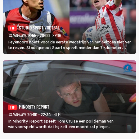
STUDIO SPORT VOETBAL
TIP
VANAVOND
18:55 - 20:00
· SPORT
Feyenoord hoeft voor de eerste wedstrijd van het seizoen niet ver
te reizen. Stadsgenoot Sparta speelt minder dan 7 kilometer
verderop. Feyenoord trok de Spaanse spits Nacho Ferri aan van
KVC Westerlo uit België.
MINORITY REPORT
TIP
VANAVOND
20:00 - 22:34
· FILM
In Minority Report speelt Tom Cruise een politieman van
wie voorspeld wordt dat hij zelf een moord zal plegen.