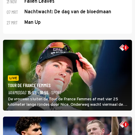
21 NOV
Fallen Leaves
07 MRT
Nachtwacht: De dag van de bloedmaan
27 MRT
Man Up
LIVE
TOUR DE FRANCE FEMMES
VANMIDDAG
15:55 - 18:55
· SPORT
De vrouwen sluiten de Tour de France Femmes af met vier 25
kilometer lange rondes door Nice. Onderweg wacht viermaal de
zware Col d'Èze. Aan de finish op de Promenade des Anglais krijgt
de eindwinnaar de laatste gele trui.