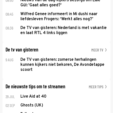
08:50
Nieuws van de dag-kijkers bezorgd om Lale
Gül: 'Gaat alles goed?'
08:45
Wilfred Genee informeert in Mi dushi naar
liefdesleven Frogers: ‘Werkt alles nog?’
08:36
De TV van gisteren: Nederland is met vakantie
en laat RTL 4 links liggen
De tv van gisteren
MEER TV
9 AUG
De TV van gisteren: zomerse herhalingen
kunnen kijkers niet bekoren, De Avondetappe
scoort
De nieuwste tips om te streamen
MEER TIPS
29 JUL
Live Aid at 40
02 SEP
Ghosts (UK)