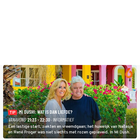
MI DUSHI: WAT IS DAN LIEFDE?
TIP
VANAVOND
21:23 - 22:30
· INFORMATIEF
Een lastige start, ziekten en vreemdgaan; het huwelijk van Natasja
en René Froger was niet slechts met rozen geplaveid. In Mi Dushi:
Wat Is Dan Liefde? neemt Wilfred Genee het showbizzkoppel mee