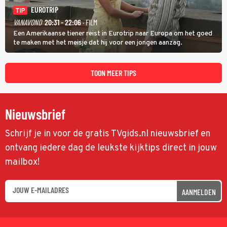
EUROTRIP
TIP
VANAVOND
20:31 - 22:06
· FILM
Een Amerikaanse tiener reist in Eurotrip naar Europa om het goed
te maken met het meisje dat hij voor een jongen aanzag.
TOON MEER TIPS
Nieuwsbrief
Schrijf je in voor de gratis TVgids.nl nieuwsbrief en
ontvang iedere dag de leukste kijktips direct in jouw
mailbox!
AANMELDEN