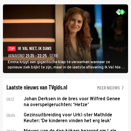
uit vissen om het over de liefde te hebben.
IK VAL NIET, IK DANS
TIP
VANAVOND
21:35 - 22:25
· SERIE
Emma krijgt een gigantische klap te verwerken wanneer ze
opnieuw ziek blijkt te zijn, maar in de laatste aflevering Ik Val Niet,
Ik Dans laat ze zien dat ze niet van plan is op te geven, zelfs als ze
daarvoor een ingrijpende operatie moet ondergaan.
Laatste nieuws van TVgids.nl
MEER NIEUWS
09:13
Johan Derksen in de bres voor Wilfred Genee
na overspelgeruchten: ‘Hetze’
09:04
Gezinsuitbreiding voor Urk!-ster Mathilde
Keuter: 'De kinderen vinden het erg leuk'