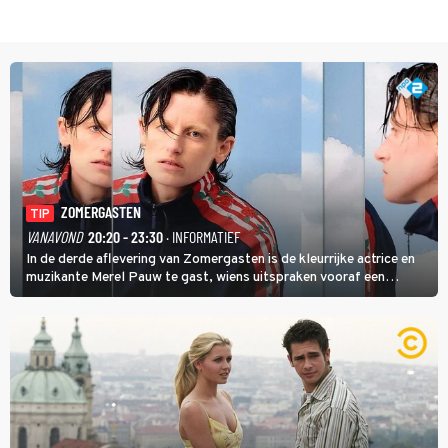
ZOMERGASTEN
TIP
VANAVOND
20:20 - 23:30
· INFORMATIEF
In de derde aflevering van Zomergasten is de kleurrijke actrice en
muzikante Merel Pauw te gast, wiens uitspraken vooraf een
boeiende avond beloven: 'Mijn ideale televisieavond is zoals mijn
identiteit: grenzeloos, absurd en vol angsten'.