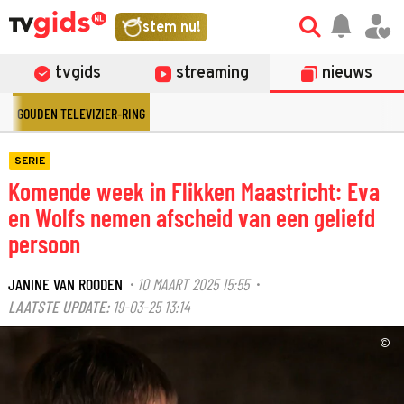
stem nu!
tvgids
streaming
nieuws
GOUDEN TELEVIZIER-RING
SERIE
Komende week in Flikken Maastricht: Eva
en Wolfs nemen afscheid van een geliefd
persoon
JANINE VAN ROODEN
10 MAART 2025 15:55
·
·
LAATSTE UPDATE:
19-03-25 13:14
©