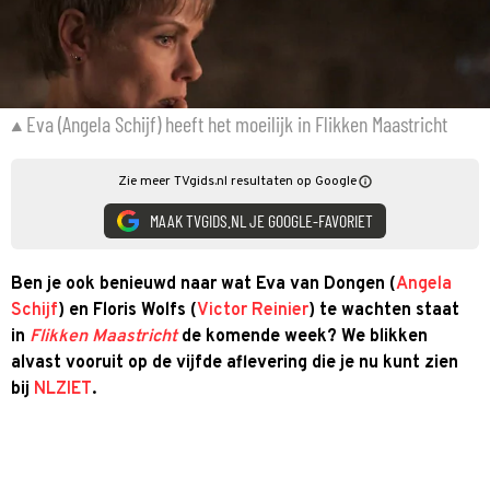
Eva (Angela Schijf) heeft het moeilijk in Flikken Maastricht
Zie meer TVgids.nl resultaten op Google
MAAK TVGIDS.NL JE GOOGLE-FAVORIET
Ben je ook benieuwd naar wat Eva van Dongen (
Angela
Schijf
) en Floris Wolfs (
Victor Reinier
) te wachten staat
in
Flikken Maastricht
de komende week? We blikken
alvast vooruit op de vijfde aflevering die je nu kunt zien
bij
NLZIET
.