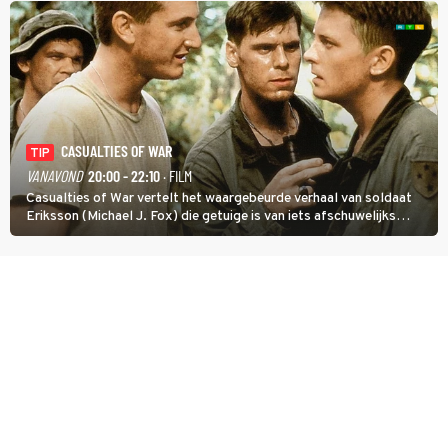
CASUALTIES OF WAR
TIP
VANAVOND
20:00 - 22:10
· FILM
Casualties of War vertelt het waargebeurde verhaal van soldaat
Eriksson (Michael J. Fox) die getuige is van iets afschuwelijks
tijdens de Vietnamoorlog. Hij besluit uit de school te klappen.