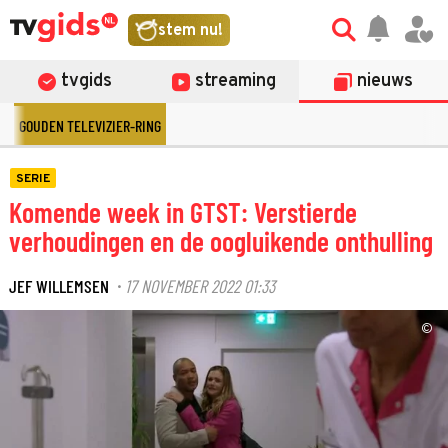
stem nu!
tvgids
streaming
nieuws
GOUDEN TELEVIZIER-RING
SERIE
Komende week in GTST: Verstierde
verhoudingen en de oogluikende onthulling
JEF WILLEMSEN
17 NOVEMBER 2022 01:33
·
©