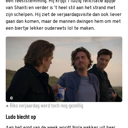
een feeststemming. Hij krijgt 1 luizig felicitatie appje
van Shanti en verder is ’t heel stil aan het strand met
zijn schelpen. Hij ziet de verjaardagsvisite dan ook liever
gaan dan komen, maar de mannen dwingen hem om met
een biertje lekker ouderwets lol te maken.
©
Riks verjaardag werd toch nog gezellig
Ludo biecht op