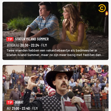
STATEN ISLAND SUMMER
TIP
VANDAAG
20:30 - 22:24
· FILM
Twee vrienden hebben een vakantiebaantje als badmeester in
Staten Island Summer, maar ze zijn meer bezig met feesten dan
met werken.
BORAT
TIP
NU
21:00 - 22:40
· FILM