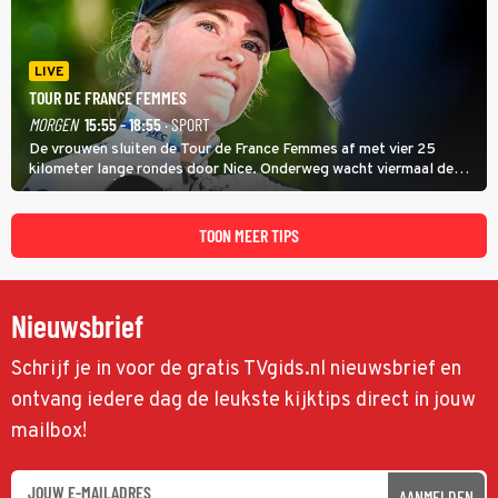
LIVE
TOUR DE FRANCE FEMMES
MORGEN
15:55 - 18:55
· SPORT
De vrouwen sluiten de Tour de France Femmes af met vier 25
kilometer lange rondes door Nice. Onderweg wacht viermaal de
zware Col d'Èze. Aan de finish op de Promenade des Anglais krijgt
de eindwinnaar de laatste gele trui.
TOON MEER TIPS
Nieuwsbrief
Schrijf je in voor de gratis TVgids.nl nieuwsbrief en
ontvang iedere dag de leukste kijktips direct in jouw
mailbox!
AANMELDEN