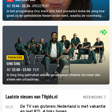
TIP
NU
21:44 - 22:34
· AMUSEMENT
In het programma Ons Kent Ons test journalist Anke de Jong hoe
goed zij de gemiddelde Nederlander kent, waarbij de voormalig
hoofdredacteur van modebladen Glamour en Elle het samen met
rapper Keizer opneemt tegen Edson da Graça en Marc-Marie
Huijbregts.
PREMIERE
SING SING
NU
22:00 - 23:50
· FILM
In Sing Sing gebruiken enkele gevangenen theater als meer dan
alleen een uitlaatklep.
Laatste nieuws van TVgids.nl
MEER NIEUWS
08:36
De TV van gisteren: Nederland is met vakantie
en laat RTL 4 links liggen