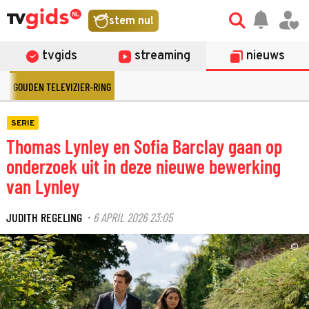
stem nu!
tvgids
streaming
nieuws
GOUDEN TELEVIZIER-RING
SERIE
Thomas Lynley en Sofia Barclay gaan op
onderzoek uit in deze nieuwe bewerking
van Lynley
JUDITH REGELING
6 APRIL 2026 23:05
·
©