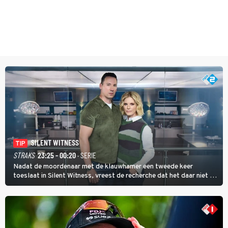
SILENT WITNESS
TIP
STRAKS
23:25 - 00:20
· SERIE
Nadat de moordenaar met de klauwhamer een tweede keer
toeslaat in Silent Witness, vreest de recherche dat het daar niet bij
blijft en vinden Kit en Jack op de plaats delict een foto met nog
twee andere potentiële slachtoffers.