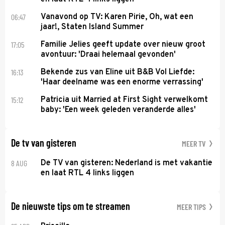
06:47
Vanavond op TV: Karen Pirie, Oh, wat een
jaar!, Staten Island Summer
17:05
Familie Jelies geeft update over nieuw groot
avontuur: 'Draai helemaal gevonden'
16:13
Bekende zus van Eline uit B&B Vol Liefde:
'Haar deelname was een enorme verrassing'
15:12
Patricia uit Married at First Sight verwelkomt
baby: 'Een week geleden veranderde alles'
De tv van gisteren
MEER TV
8 AUG
De TV van gisteren: Nederland is met vakantie
en laat RTL 4 links liggen
De nieuwste tips om te streamen
MEER TIPS