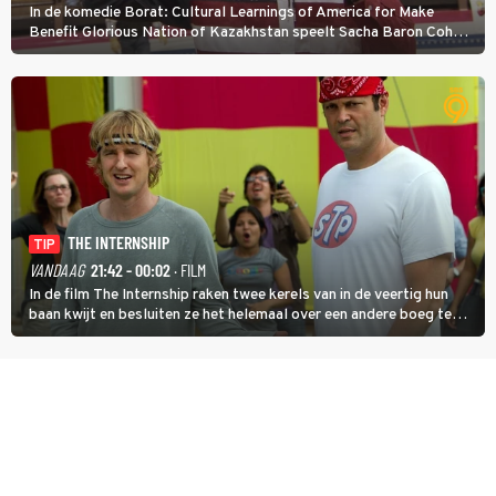
In de komedie Borat: Cultural Learnings of America for Make
Benefit Glorious Nation of Kazakhstan speelt Sacha Baron Cohen
een Kazachse journalist die naar Amerika komt om een tv-
programma te maken.
THE INTERNSHIP
TIP
VANDAAG
21:42 - 00:02
· FILM
In de film The Internship raken twee kerels van in de veertig hun
baan kwijt en besluiten ze het helemaal over een andere boeg te
gooien door als stagiair aan de slag te gaan bij Google.