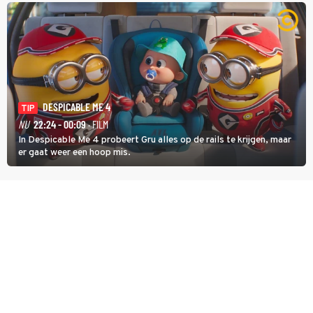
DESPICABLE ME 4
TIP
NU
22:24 - 00:09
· FILM
In Despicable Me 4 probeert Gru alles op de rails te krijgen, maar
er gaat weer een hoop mis.