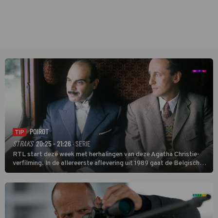
POIROT
TIP
STRAKS
20:25 - 21:26
· SERIE
RTL start deze week met herhalingen van deze Agatha Christie-
verfilming. In de allereerste aflevering uit 1989 gaat de Belgische
speurder op zoek naar een vermiste kok. Poirot raakt al snel
verwikkeld in een moordzaak. (HH)