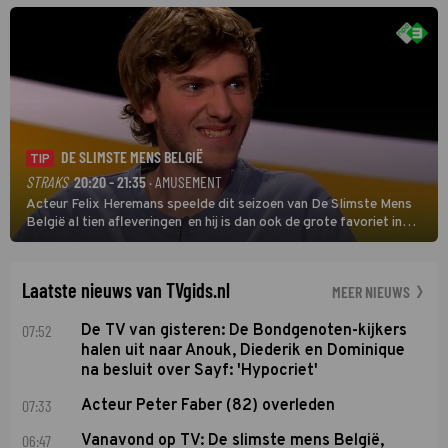
oefenmeester is Johan Plat en hij wil aanvallend voetballen.
DE SLIMSTE MENS BELGIË
TIP
STRAKS
20:20 - 21:35
· AMUSEMENT
Acteur Felix Heremans speelde dit seizoen van De Slimste Mens
België al tien afleveringen en hij is dan ook de grote favoriet in
deze seizoensfinale. En er is Nederlandse inbreng, want komiek
Soundos El Ahmadi neemt plaats aan de jurytafel.
Laatste nieuws van TVgids.nl
MEER NIEUWS
07:52
De TV van gisteren: De Bondgenoten-kijkers
halen uit naar Anouk, Diederik en Dominique
na besluit over Sayf: 'Hypocriet'
07:33
Acteur Peter Faber (82) overleden
06:47
Vanavond op TV: De slimste mens België,