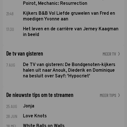
Poirot, Mechanic: Resurrection
21:48
Kijkers B&B Vol Liefde gruwelen van Fred en
moedigen Yvonne aan
17:30
Het leven en de carrière van Jerney Kaagman
in beeld
De tv van gisteren
MEER TV
7 AUG
De TV van gisteren: De Bondgenoten-kijkers
halen uit naar Anouk, Diederik en Dominique
na besluit over Sayf: 'Hypocriet'
De nieuwste tips om te streamen
MEER TIPS
25 AUG
Jonja
28 JUN
Love Knots
28 MEI
White Balls on Walls