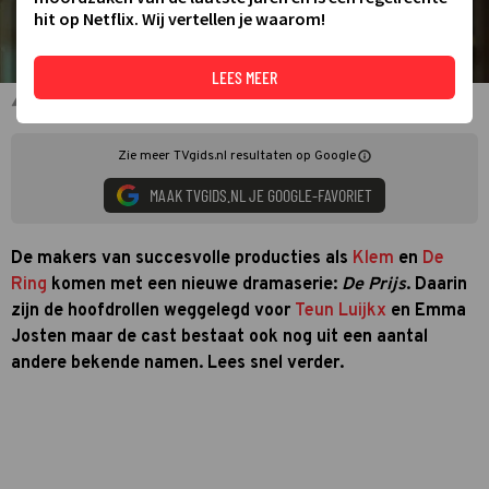
hit op Netflix. Wij vertellen je waarom!
LEES MEER
Teun Luijkx en Emma Josten
Zie meer TVgids.nl resultaten op Google
MAAK TVGIDS.NL JE GOOGLE-FAVORIET
De makers van succesvolle producties als
Klem
en
De
Ring
komen met een nieuwe dramaserie:
De Prijs
. Daarin
zijn de hoofdrollen weggelegd voor
Teun Luijkx
en Emma
Josten maar de cast bestaat ook nog uit een aantal
andere bekende namen. Lees snel verder.