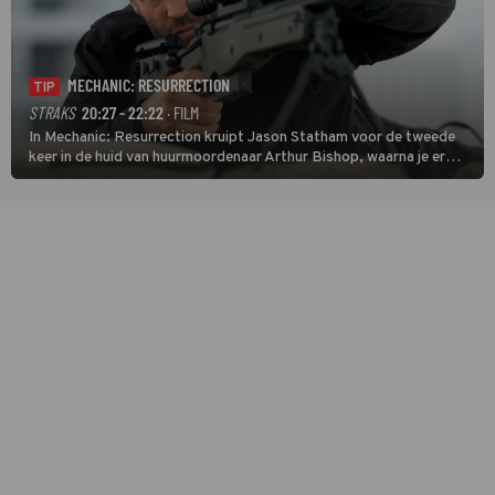
MECHANIC: RESURRECTION
TIP
STRAKS
20:27 - 22:22
· FILM
In Mechanic: Resurrection kruipt Jason Statham voor de tweede
keer in de huid van huurmoordenaar Arthur Bishop, waarna je er
donder op kunt zeggen dat er van Bishops geplande pensioen niet
veel terechtkomt.