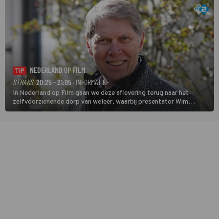
NEDERLAND OP FILM
TIP
STRAKS
20:25 - 21:05
· INFORMATIEF
In Nederland op Film gaan we deze aflevering terug naar het
zelfvoorzienende dorp van weleer, waarbij presentator Wim
Daniëls de kijkers meeneemt op reis door de tijd aan de hand van
unieke amateurbeelden uit verschillende decennia. (HH)