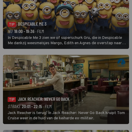
DESPICABLE ME 3
TIP
NU
18:00 - 19:36
· FILM
In Despicable Me 3 zien we of superschurk Gru, die in Despicable
Me dankzij weesmeisjes Margo, Edith en Agnes de overstap naar
het rechte pad maakte, ook op dat pad weet te blijven.
JACK REACHER: NEVER GO BACK
TIP
STRAKS
20:01 - 22:15
· FILM
Jack Reacher is terug! In Jack Reacher: Never Go Back kruipt Tom
Cruise weer in de huid van de keiharde ex-militair.