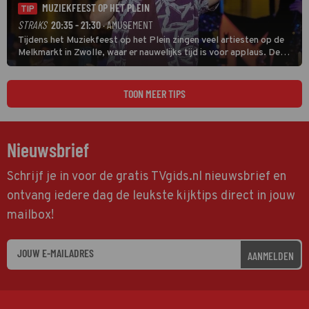
MUZIEKFEEST OP HET PLEIN
TIP
STRAKS
20:35 - 21:30
· AMUSEMENT
Tijdens het Muziekfeest op het Plein zingen veel artiesten op de
Melkmarkt in Zwolle, waar er nauwelijks tijd is voor applaus. De
grootste namen zijn André Hazes, Jannes, René Froger en
natuurlijk Rutger van Barneveld met zijn hit Zwoele Zomernachten.
TOON MEER TIPS
Nieuwsbrief
Schrijf je in voor de gratis TVgids.nl nieuwsbrief en
ontvang iedere dag de leukste kijktips direct in jouw
mailbox!
AANMELDEN