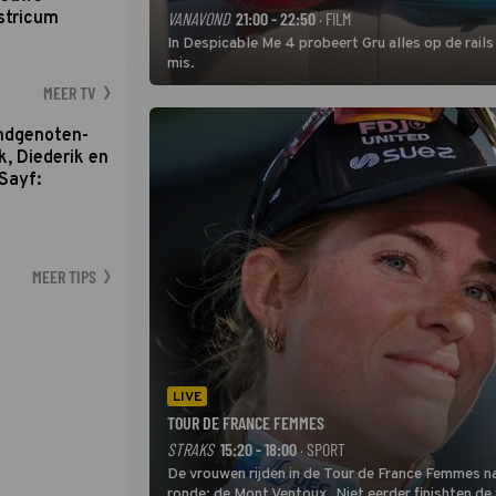
stricum
VANAVOND
21:00 - 22:50
· FILM
In Despicable Me 4 probeert Gru alles op de rails
mis.
MEER TV
ondgenoten-
k, Diederik en
Sayf:
MEER TIPS
LIVE
TOUR DE FRANCE FEMMES
STRAKS
15:20 - 18:00
· SPORT
De vrouwen rijden in de Tour de France Femmes na
ronde: de Mont Ventoux. Niet eerder finishten de