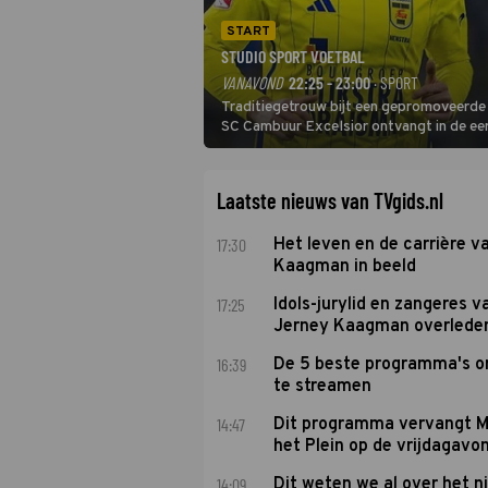
START
STUDIO SPORT VOETBAL
VANAVOND
22:25 - 23:00
· SPORT
Traditiegetrouw bijt een gepromoveerde c
SC Cambuur Excelsior ontvangt in de eer
De nieuwe oefenmeester is Johan Plat en 
Laatste nieuws van TVgids.nl
17:30
Het leven en de carrière v
Kaagman in beeld
17:25
Idols-jurylid en zangeres v
Jerney Kaagman overlede
16:39
De 5 beste programma's 
te streamen
14:47
Dit programma vervangt M
het Plein op de vrijdagavo
14:09
Dit weten we al over het 