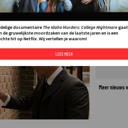
Murdoch Mysteries te maken met
edelige documentaire
The Idaho Murders: College Nightmare
gaat
n de gruwelijkste moordzaken van de laatste jaren en is een
chte hit op Netflix. Wij vertellen je waarom!
©
LEES MEER
Meer nieuws v