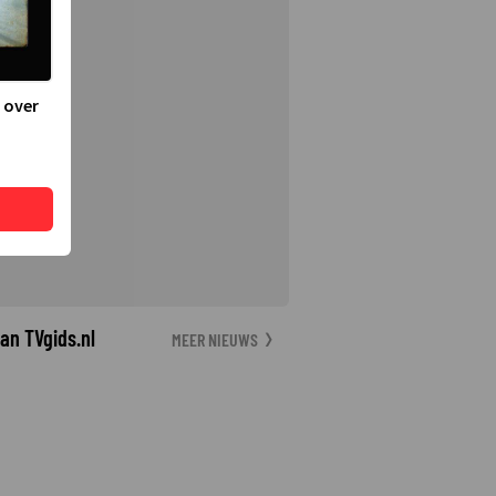
 over
an TVgids.nl
MEER NIEUWS