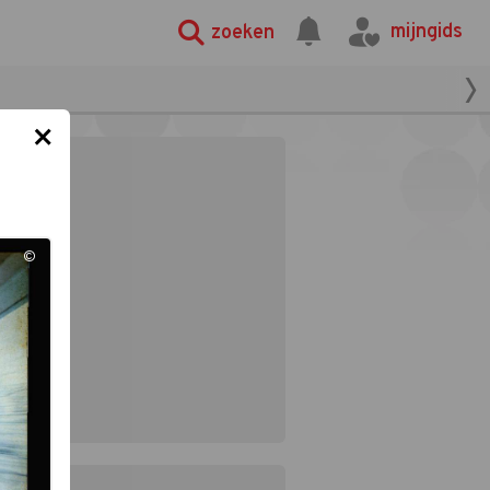
mijngids
zoeken
×
©