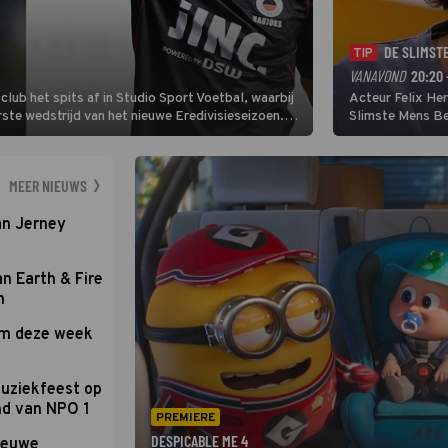
DE SLIMST
TIP
VANAVOND
20:20 
lub het spits af in Studio Sport Voetbal, waarbij
Acteur Felix He
ste wedstrijd van het nieuwe Eredivisieseizoen.
Slimste Mens Bel
hij wil aanvallend voetballen.
de grote favoriet
Nederlandse inb
neemt plaats aan
MEER NIEUWS
an Jerney
an Earth & Fire
n
om deze week
uziekfeest op
nd van NPO 1
PREMIERE
DESPICABLE ME 4
nieuwe