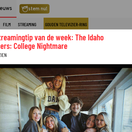
ieuws
stem nu!
FILM
STREAMING
GOUDEN TELEVIZIER-RING
treamingtip van de week: The Idaho
ers: College Nightmare
ZIEN