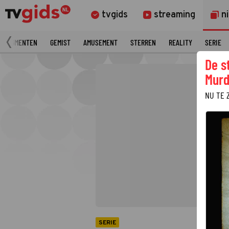
tvgids
streaming
n
 FRAGMENTEN
GEMIST
AMUSEMENT
STERREN
REALITY
SERIE
De s
Murd
NU TE 
SERIE