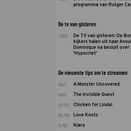
programma van Rutger Ca
De tv van gisteren
7 AUG
De TV van gisteren: De B
kijkers halen uit naar Anou
Dominique na besluit over 
'Hypocriet'
De nieuwste tips om te streamen
09:01
A Monster Uncovered
09:01
The Invisible Guest
28 FEB
Chicken for Linda!
28 JUN
Love Knots
15 MEI
Klara