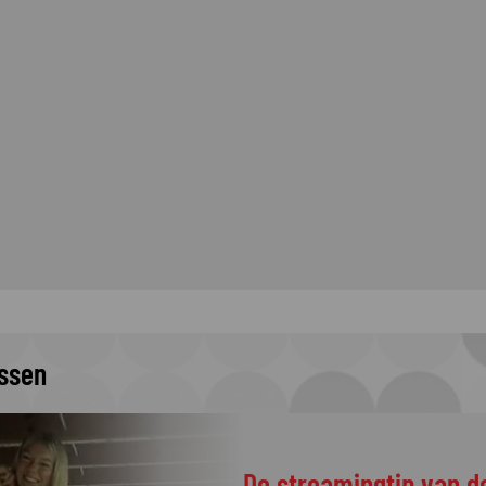
issen
De streamingtip van d