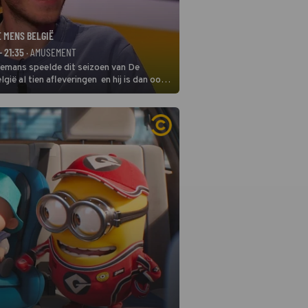
E MENS BELGIË
- 21:35
· AMUSEMENT
remans speelde dit seizoen van De
gië al tien afleveringen en hij is dan ook
 in deze seizoensfinale. En er is
reng, want komiek Soundos El Ahmadi
 de jurytafel.