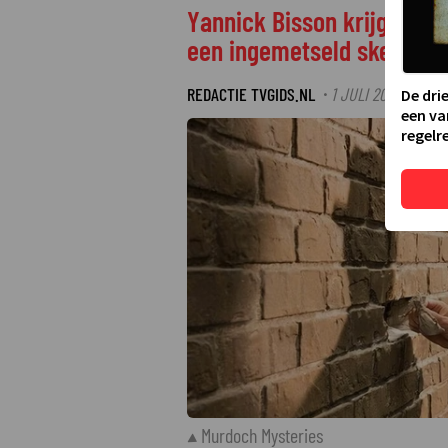
Yannick Bisson krijgt in 
een ingemetseld skelet
REDACTIE TVGIDS.NL
1 JULI 2026 22:00
·
De dri
een va
regelre
Murdoch Mysteries