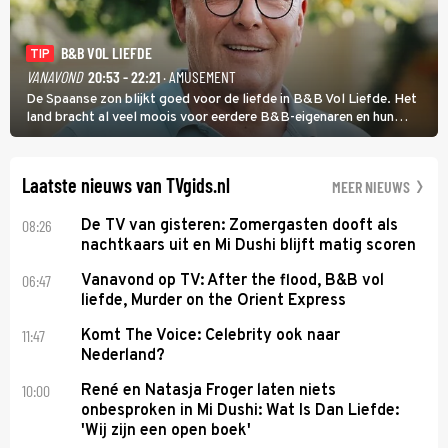
B&B VOL LIEFDE
TIP
VANAVOND
20:53 - 22:21
· AMUSEMENT
De Spaanse zon blijkt goed voor de liefde in B&B Vol Liefde. Het
land bracht al veel moois voor eerdere B&B-eigenaren en hun
partners. Ook Paul runt zijn gastenverblijf in Spanje. De 62-jarige
weduwnaar stuurt aan op een nieuw hoofdstuk.
Laatste nieuws van TVgids.nl
MEER NIEUWS
08:26
De TV van gisteren: Zomergasten dooft als
nachtkaars uit en Mi Dushi blijft matig scoren
06:47
Vanavond op TV: After the flood, B&B vol
liefde, Murder on the Orient Express
11:47
Komt The Voice: Celebrity ook naar
Nederland?
10:00
René en Natasja Froger laten niets
onbesproken in Mi Dushi: Wat Is Dan Liefde:
'Wij zijn een open boek'