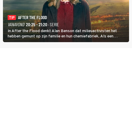
AFTER THE FLOOD
TIP
VANAVOND
20:25 - 21:20
· SERIE
In After the Flood denkt Alan Benson dat milieuactivisten het
hebben gemunt op zijn familie en hun chemiefabriek. Als een
brandende boodschap in het veen de boel op scherp zet, besluit
Jo Marshall de jonge Finn Allen aan de tand te voelen.