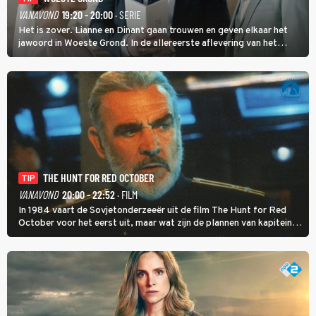
VANAVOND
19:20 - 20:00
· SERIE
Het is zover. Lianne en Dinant gaan trouwen en geven elkaar het
jawoord in Woeste Grond. In de allereerste aflevering van het
eerste seizoen kwam Lianne vanuit de Randstad naar Twente. Daar
is ze inmiddels helemaal op haar plek.
THE HUNT FOR RED OCTOBER
TIP
VANAVOND
20:00 - 22:52
· FILM
In 1984 vaart de Sovjetonderzeeër uit de film The Hunt for Red
October voor het eerst uit, maar wat zijn de plannen van kapitein
Marko Ramius?