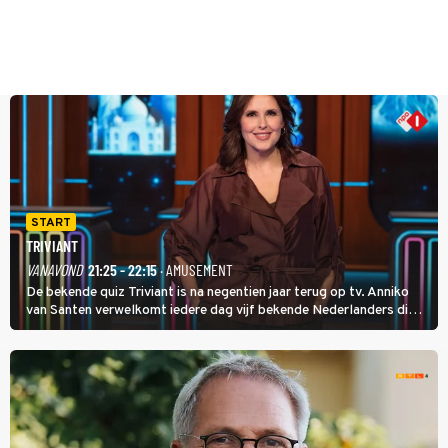
START
TRIVIANT
VANAVOND
21:25 - 22:15
· AMUSEMENT
De bekende quiz Triviant is na negentien jaar terug op tv. Anniko
van Santen verwelkomt iedere dag vijf bekende Nederlanders die
vragen beantwoorden in verschillende categorieën. De beste
speler gaat direct door naar de finaleweek.