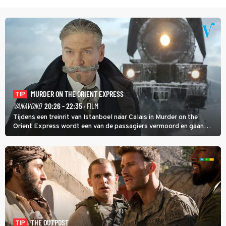
MURDER ON THE ORIENT EXPRESS
TIP
VANAVOND
20:26 - 22:35
· FILM
Tijdens een treinrit van Istanboel naar Calais in Murder on the
Orient Express wordt een van de passagiers vermoord en gaan
detective Hercule Poirot en zijn snor uitzoeken wie van de andere
treinreizigers de dader is.
THE OUTPOST
TIP