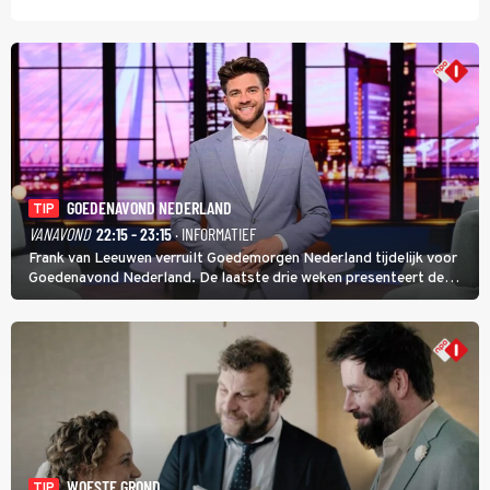
GOEDENAVOND NEDERLAND
TIP
VANAVOND
22:15 - 23:15
· INFORMATIEF
Frank van Leeuwen verruilt Goedemorgen Nederland tijdelijk voor
Goedenavond Nederland. De laatste drie weken presenteert de
journalist en De Slimste Mens-winnaar deze avondtalkshow om en
om met Sam Hagens, die er al vanaf het begin bij is.
WOESTE GROND
TIP