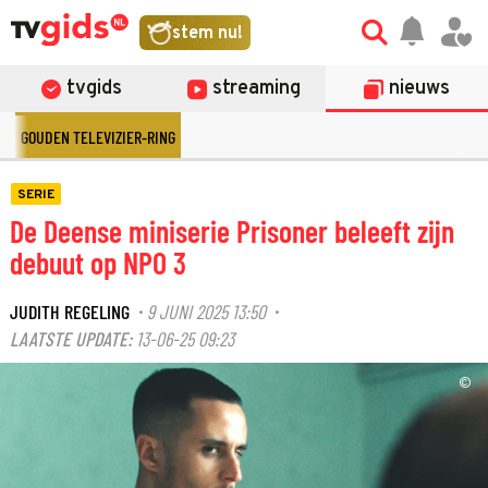
stem nu!
tvgids
streaming
nieuws
GOUDEN TELEVIZIER-RING
SERIE
De Deense miniserie Prisoner beleeft zijn
debuut op NPO 3
JUDITH REGELING
9 JUNI 2025 13:50
·
·
LAATSTE UPDATE:
13-06-25 09:23
©