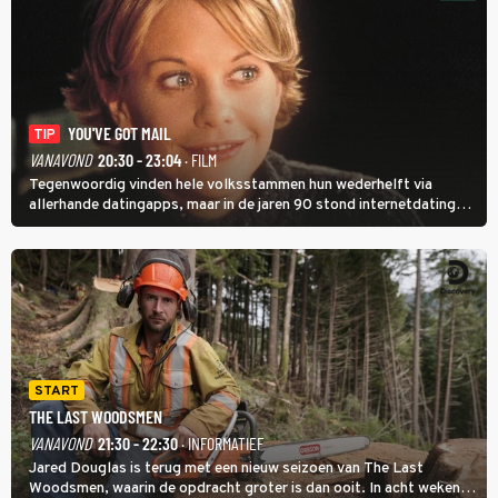
YOU'VE GOT MAIL
TIP
VANAVOND
20:30 - 23:04
· FILM
Tegenwoordig vinden hele volksstammen hun wederhelft via
allerhande datingapps, maar in de jaren 90 stond internetdating
nog in de kinderschoenen. In de film You've Got Mail zie je dat
terug.
START
THE LAST WOODSMEN
VANAVOND
21:30 - 22:30
· INFORMATIEF
Jared Douglas is terug met een nieuw seizoen van The Last
Woodsmen, waarin de opdracht groter is dan ooit. In acht weken