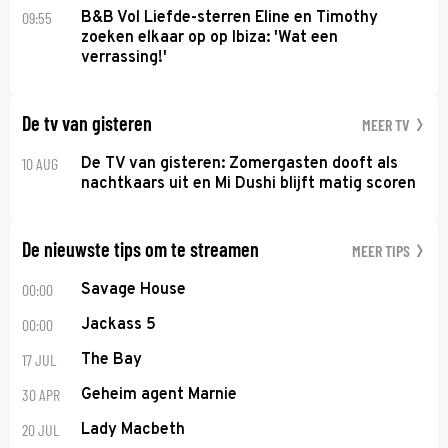
09:55
B&B Vol Liefde-sterren Eline en Timothy
zoeken elkaar op op Ibiza: 'Wat een
verrassing!'
De tv van gisteren
MEER TV
10 AUG
De TV van gisteren: Zomergasten dooft als
nachtkaars uit en Mi Dushi blijft matig scoren
De nieuwste tips om te streamen
MEER TIPS
00:00
Savage House
00:00
Jackass 5
17 JUL
The Bay
30 APR
Geheim agent Marnie
20 JUL
Lady Macbeth