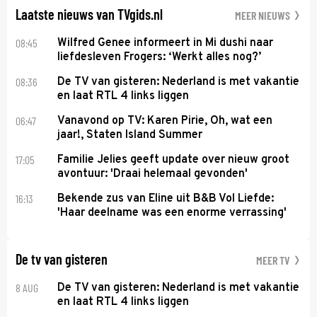
Laatste nieuws van TVgids.nl
MEER NIEUWS
08:45
Wilfred Genee informeert in Mi dushi naar
liefdesleven Frogers: ‘Werkt alles nog?’
08:36
De TV van gisteren: Nederland is met vakantie
en laat RTL 4 links liggen
06:47
Vanavond op TV: Karen Pirie, Oh, wat een
jaar!, Staten Island Summer
17:05
Familie Jelies geeft update over nieuw groot
avontuur: 'Draai helemaal gevonden'
16:13
Bekende zus van Eline uit B&B Vol Liefde:
'Haar deelname was een enorme verrassing'
De tv van gisteren
MEER TV
8 AUG
De TV van gisteren: Nederland is met vakantie
en laat RTL 4 links liggen