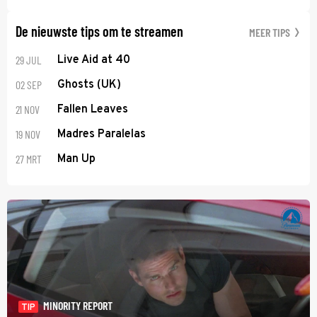
De nieuwste tips om te streamen
MEER TIPS
29 JUL
Live Aid at 40
02 SEP
Ghosts (UK)
21 NOV
Fallen Leaves
19 NOV
Madres Paralelas
27 MRT
Man Up
MINORITY REPORT
TIP