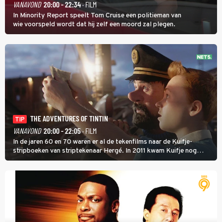
VANAVOND
20:00 - 22:34
· FILM
In Minority Report speelt Tom Cruise een politieman van
wie voorspeld wordt dat hij zelf een moord zal plegen.
THE ADVENTURES OF TINTIN
TIP
VANAVOND
20:00 - 22:05
· FILM
In de jaren 60 en 70 waren er al de tekenfilms naar de Kuifje-
stripboeken van striptekenaar Hergé. In 2011 kwam Kuifje nog
meer tot leven in The Adventures of Tintin van Steven Spielberg.