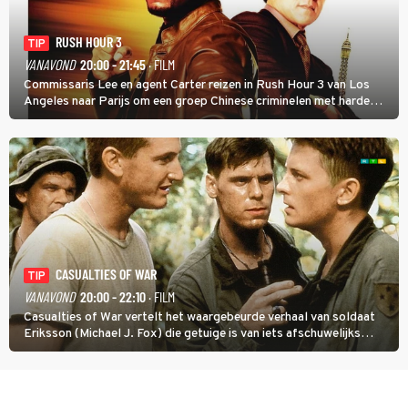
RUSH HOUR 3
TIP
VANAVOND
20:00 - 21:45
· FILM
Commissaris Lee en agent Carter reizen in Rush Hour 3 van Los
Angeles naar Parijs om een groep Chinese criminelen met harde
hand aan te pakken.
CASUALTIES OF WAR
TIP
VANAVOND
20:00 - 22:10
· FILM
Casualties of War vertelt het waargebeurde verhaal van soldaat
Eriksson (Michael J. Fox) die getuige is van iets afschuwelijks
tijdens de Vietnamoorlog. Hij besluit uit de school te klappen.