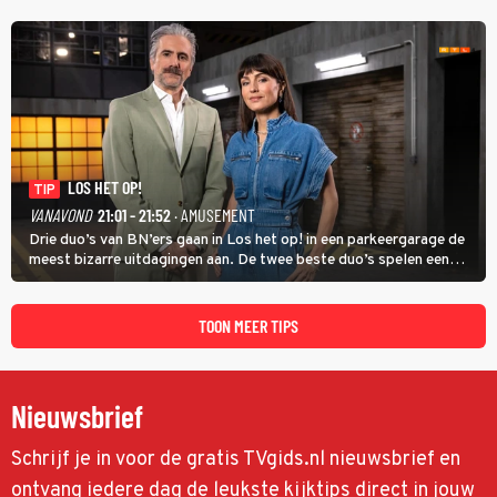
kinderen veilig laten opgroeien.
LOS HET OP!
TIP
VANAVOND
21:01 - 21:52
· AMUSEMENT
Drie duo’s van BN’ers gaan in Los het op! in een parkeergarage de
meest bizarre uitdagingen aan. De twee beste duo’s spelen een
onderlinge finale. Met in deze aflevering onder anderen cabaretiers
Nabil Aoulad Ayad en Annick Boer.
TOON MEER TIPS
Nieuwsbrief
Schrijf je in voor de gratis TVgids.nl nieuwsbrief en
ontvang iedere dag de leukste kijktips direct in jouw