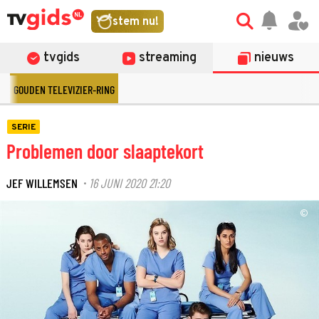
stem nu!
tvgids
streaming
nieuws
GOUDEN TELEVIZIER-RING
SERIE
Problemen door slaaptekort
JEF WILLEMSEN
16 JUNI 2020 21:20
·
©