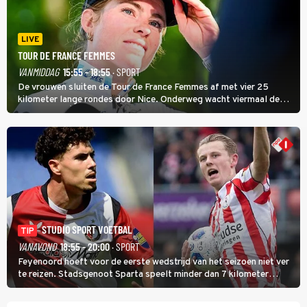
LIVE
TOUR DE FRANCE FEMMES
VANMIDDAG
15:55 - 18:55
· SPORT
De vrouwen sluiten de Tour de France Femmes af met vier 25
kilometer lange rondes door Nice. Onderweg wacht viermaal de
zware Col d'Èze. Aan de finish op de Promenade des Anglais krijgt
de eindwinnaar de laatste gele trui.
STUDIO SPORT VOETBAL
TIP
VANAVOND
18:55 - 20:00
· SPORT
Feyenoord hoeft voor de eerste wedstrijd van het seizoen niet ver
te reizen. Stadsgenoot Sparta speelt minder dan 7 kilometer
verderop. Feyenoord trok de Spaanse spits Nacho Ferri aan van
KVC Westerlo uit België.