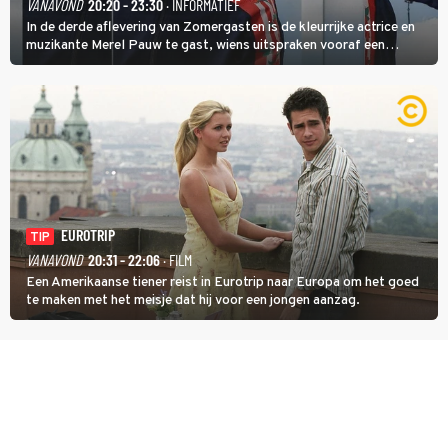
VANAVOND
20:20 - 23:30
· INFORMATIEF
In de derde aflevering van Zomergasten is de kleurrijke actrice en
muzikante Merel Pauw te gast, wiens uitspraken vooraf een
boeiende avond beloven: 'Mijn ideale televisieavond is zoals mijn
identiteit: grenzeloos, absurd en vol angsten'.
EUROTRIP
TIP
VANAVOND
20:31 - 22:06
· FILM
Een Amerikaanse tiener reist in Eurotrip naar Europa om het goed
te maken met het meisje dat hij voor een jongen aanzag.