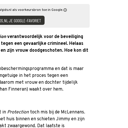
Vgids.nl als voorkeursbron toe in Google.
DS.NL JE GOOGLE-FAVORIET
ion
verantwoordelijk voor de beveiliging
 tegen een gevaarlijke crimineel. Helaas
 en zijn vrouw doodgeschoten. Hoe kon dit
enbeschermingsprogramma en dat is maar
ngetuige in het proces tegen een
daarom met vrouw en dochter tijdelijk
bhan Finneran) waakt over hem.
t in
Protection
toch mis bij de McLennans.
t huis binnen en schieten Jimmy en zijn
akt zwaargewond. Dat laatste is