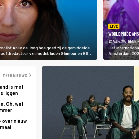
LIVE
WORLDPRIDE AMS
VANAVOND
19:05 
rnalist Anke de Jong hoe goed zij de gemiddelde
Het internation
 hoofdredacteur van modebladen Glamour en Elle
Amsterdam 2026 
gen Edson da Graça en Marc-Marie Huijbregts.
Amsterdamse Mus
optredende artie
wereld als zang
MEER NIEUWS
and is met
s liggen
e, Oh, wat
Summer
e over nieuw
emaal