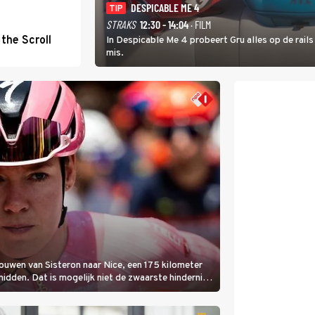
DESPICABLE ME 4
TIP
STRAKS
12:30 - 14:04
· FILM
the Scroll
In Despicable Me 4 probeert Gru alles op de rails
mis.
rouwen van Sisteron naar Nice, een 175 kilometer
 midden. Dat is mogelijk niet de zwaarste hindernis,
amelijk bloedheet worden.