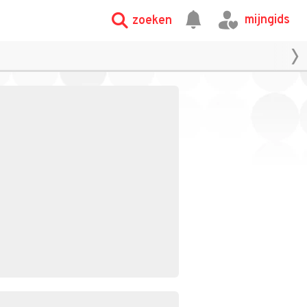
mijngids
zoeken