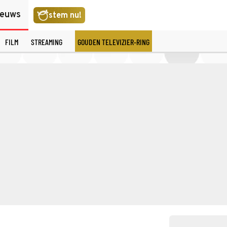
ieuws
stem nu!
FILM
STREAMING
GOUDEN TELEVIZIER-RING