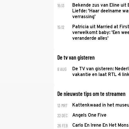
16:13
Bekende zus van Eline uit
Liefde: 'Haar deelname w
verrassing'
15:12
Patricia uit Married at Firs
verwelkomt baby: 'Een we
veranderde alles'
De tv van gisteren
8 AUG
De TV van gisteren: Nederl
vakantie en laat RTL 4 link
De nieuwste tips om te streamen
13 MRT
Kattenkwaad in het muse
22 DEC
Angels One Five
26 FEB
Carlo En Irene En Het Mons