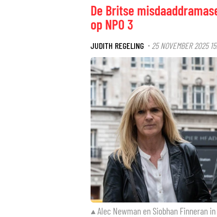
De Britse misdaaddramaser
op NPO 3
JUDITH REGELING
25 NOVEMBER 2025 15
·
Alec Newman en Siobhan Finneran in 