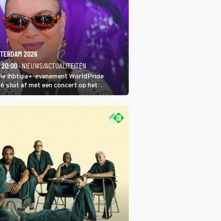
TERDAM 2026
- 20:00
· NIEUWS/ACTUALITEITEN
ale lhbtqia+-evenement WorldPride
sluit af met een concert op het
eumplein. Anita Doth is een van de
sten. In de jaren 90 veroverde ze de
eres van 2Unlimited.