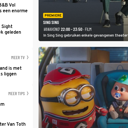
 B&B Vol
as een enorme
PREMIERE
SING SING
t Sight
VANAVOND
22:00 - 23:50
· FILM
ek geleden
In Sing Sing gebruiken enkele gevangenen theater 
MEER TV
and is met
s liggen
MEER TIPS
um
ter Van Toth