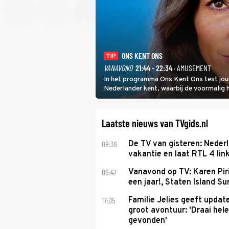
ONS KENT ONS
TIP
VANAVOND
21:44 - 22:34
· AMUSEMENT
In het programma Ons Kent Ons test jou
Nederlander kent, waarbij de voormalig
het samen met rapper Keizer opneemt te
Laatste nieuws van TVgids.nl
08:36
De TV van gisteren: Nederl
vakantie en laat RTL 4 link
06:47
Vanavond op TV: Karen Piri
een jaar!, Staten Island 
17:05
Familie Jelies geeft updat
groot avontuur: 'Draai hel
gevonden'