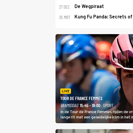
27 DEC
De Wegpiraat
25 MRT
Kung Fu Panda: Secrets of 
LIVE
TOUR DE FRANCE FEMMES
VANMIDDAG
15:45 - 18:00
· SPORT
In de Tour de France Femmes rijden de v
lange rit met een geleidelijke klim in het
dat is de temperatuur. Het kan in Nice n