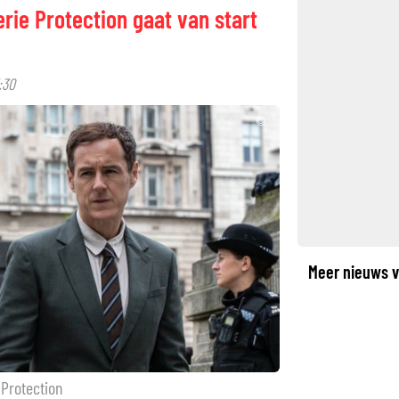
ie Protection gaat van start
:30
©
Meer nieuws v
Protection