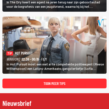
In The Dry keert een agent na jaren terug naar zijn geboortestad
voor de begrafenis van een jeugdvriend, waarna hij bij het
onderzoeken van diens dood een verband begint te vermoeden
met een oude zaak.
HOT PURSUIT
TIP
VANAVOND
22:36 - 00:19
· FILM
In Hot Pursuit moet een niet al te competente politieagent (Reese
Witherspoon) een Latijns-Amerikaans gangsterliefje (Sofía
Vergara) beschermen tegen corrupte agenten en moordlustige
maffiatypes.
TOON MEER TIPS
Nieuwsbrief