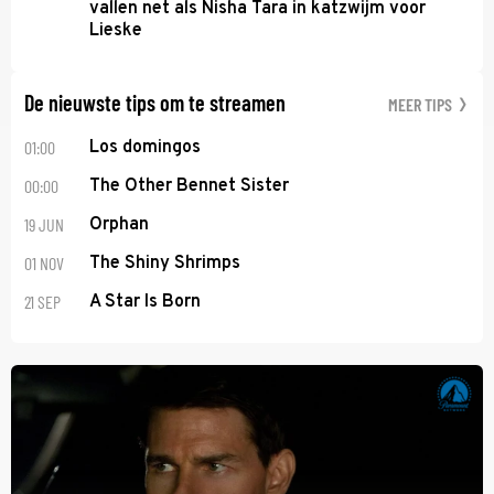
vallen net als Nisha Tara in katzwijm voor
Lieske
De nieuwste tips om te streamen
MEER TIPS
01:00
Los domingos
00:00
The Other Bennet Sister
19 JUN
Orphan
01 NOV
The Shiny Shrimps
21 SEP
A Star Is Born