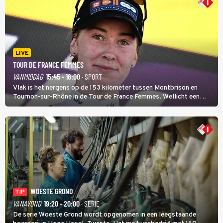
LIVE
TOUR DE FRANCE FEMMES
VANMIDDAG
15:45 - 18:00
· SPORT
Vlak is het nergens op de 153 kilometer tussen Montbrison en
Tournon-sur-Rhône in de Tour de France Femmes. Wellicht een
kans voor Nienke Vinke, die vorig jaar de witte trui won.
WOESTE GROND
TIP
VANAVOND
19:20 - 20:00
· SERIE
De serie Woeste Grond wordt opgenomen in een leegstaande