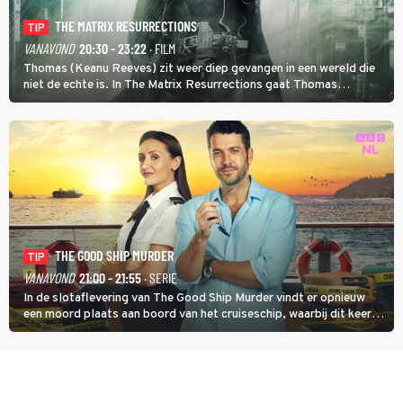
THE MATRIX RESURRECTIONS
TIP
VANAVOND
20:30 - 23:22
· FILM
Thomas (Keanu Reeves) zit weer diep gevangen in een wereld die
niet de echte is. In The Matrix Resurrections gaat Thomas
proberen uit deze schijnwereld te ontsnappen.
THE GOOD SHIP MURDER
TIP
VANAVOND
21:00 - 21:55
· SERIE
In de slotaflevering van The Good Ship Murder vindt er opnieuw
een moord plaats aan boord van het cruiseschip, waarbij dit keer
een bemanningslid het slachtoffer is en kapitein Marlowe de dader
lijkt te zijn.