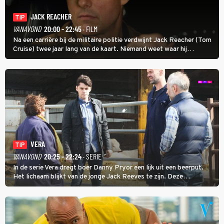
JACK REACHER
TIP
VANAVOND
20:00 - 22:45
· FILM
Na een carrière bij de militaire politie verdwijnt Jack Reacher (Tom
Cruise) twee jaar lang van de kaart. Niemand weet waar hij
uithangt, totdat moordverdachte James Barr naar hem vraagt.
VERA
TIP
VANAVOND
20:25 - 22:24
· SERIE
In de serie Vera dregt boer Danny Pryor een lijk uit een beerput.
Het lichaam blijkt van de jonge Jack Reeves te zijn. Deze
homoseksuele woonwagenbewoner had gebroken met zijn familie
en verliet het kamp met slaande ruzie.