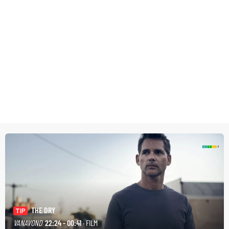
THE DRY
TIP
VANAVOND
22:24 - 00:41
· FILM