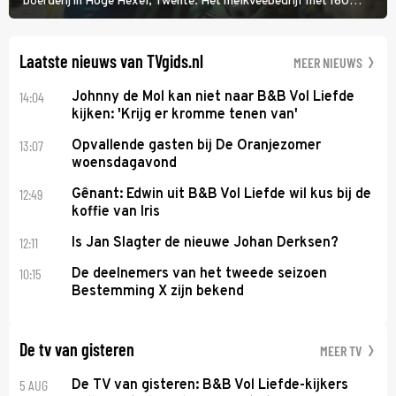
boerderij in Hoge Hexel, Twente. Het melkveebedrijf met 160
koeien moest sluiten, omdat het dicht bij een Natura 2000-gebied
ligt. In de serie heerst er een gevaarlijke veeziekte.
Laatste nieuws van TVgids.nl
MEER NIEUWS
14:04
Johnny de Mol kan niet naar B&B Vol Liefde
kijken: 'Krijg er kromme tenen van'
13:07
Opvallende gasten bij De Oranjezomer
woensdagavond
12:49
Gênant: Edwin uit B&B Vol Liefde wil kus bij de
koffie van Iris
12:11
Is Jan Slagter de nieuwe Johan Derksen?
10:15
De deelnemers van het tweede seizoen
Bestemming X zijn bekend
De tv van gisteren
MEER TV
5 AUG
De TV van gisteren: B&B Vol Liefde-kijkers