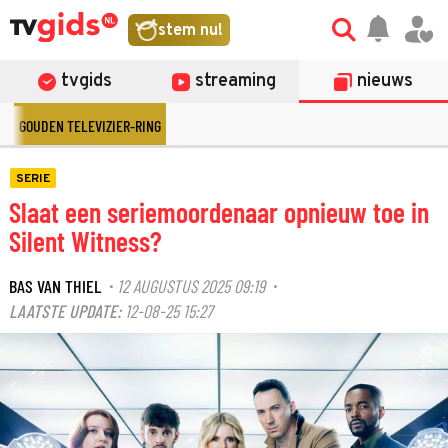
stem nu!
tvgids
streaming
nieuws
GOUDEN TELEVIZIER-RING
SERIE
Slaat een seriemoordenaar opnieuw toe in
Silent Witness?
BAS VAN THIEL
12 AUGUSTUS 2025 09:19
·
·
LAATSTE UPDATE:
12-08-25 15:27
©