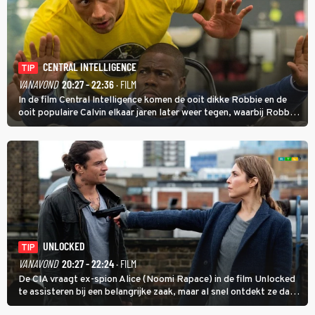
CENTRAL INTELLIGENCE
TIP
VANAVOND
20:27 - 22:36
· FILM
In de film Central Intelligence komen de ooit dikke Robbie en de
ooit populaire Calvin elkaar jaren later weer tegen, waarbij Robbie,
inmiddels supergespierd en werkzaam voor de CIA, Calvins hulp
goed kan gebruiken.
UNLOCKED
TIP
VANAVOND
20:27 - 22:24
· FILM
De CIA vraagt ex-spion Alice (Noomi Rapace) in de film Unlocked
te assisteren bij een belangrijke zaak, maar al snel ontdekt ze dat
degene die haar aanstelde kwade bedoelingen heeft.