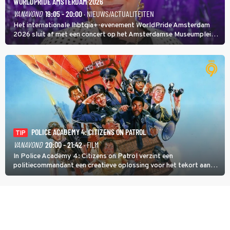
WORLDPRIDE AMSTERDAM 2026
VANAVOND
19:05 - 20:00
· NIEUWS/ACTUALITEITEN
Het internationale lhbtqia+-evenement WorldPride Amsterdam
2026 sluit af met een concert op het Amsterdamse Museumplein.
Anita Doth is een van de optredende artiesten. In de jaren 90
veroverde ze de wereld als zangeres van 2Unlimited.
POLICE ACADEMY 4: CITIZENS ON PATROL
TIP
VANAVOND
20:00 - 21:42
· FILM
In Police Academy 4: Citizens on Patrol verzint een
politiecommandant een creatieve oplossing voor het tekort aan
agenten.