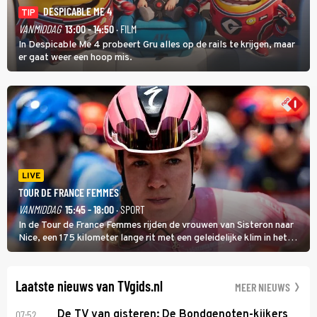
DESPICABLE ME 4
TIP
VANMIDDAG
13:00 - 14:50
· FILM
In Despicable Me 4 probeert Gru alles op de rails te krijgen, maar
er gaat weer een hoop mis.
LIVE
TOUR DE FRANCE FEMMES
VANMIDDAG
15:45 - 18:00
· SPORT
In de Tour de France Femmes rijden de vrouwen van Sisteron naar
Nice, een 175 kilometer lange rit met een geleidelijke klim in het
midden. Dat is mogelijk niet de zwaarste hindernis, dat is de
temperatuur. Het kan in Nice namelijk bloedheet worden.
Laatste nieuws van TVgids.nl
MEER NIEUWS
07:52
De TV van gisteren: De Bondgenoten-kijkers