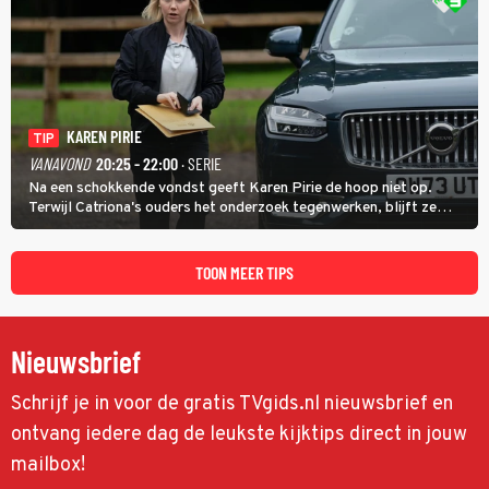
KAREN PIRIE
TIP
VANAVOND
20:25 - 22:00
· SERIE
Na een schokkende vondst geeft Karen Pirie de hoop niet op.
Terwijl Catriona's ouders het onderzoek tegenwerken, blijft ze
speuren naar Adam. In deze slotaflevering van Karen Pirie leidt het
spoor via Frankrijk en Italië naar Malta.
TOON MEER TIPS
Nieuwsbrief
Schrijf je in voor de gratis TVgids.nl nieuwsbrief en
ontvang iedere dag de leukste kijktips direct in jouw
mailbox!