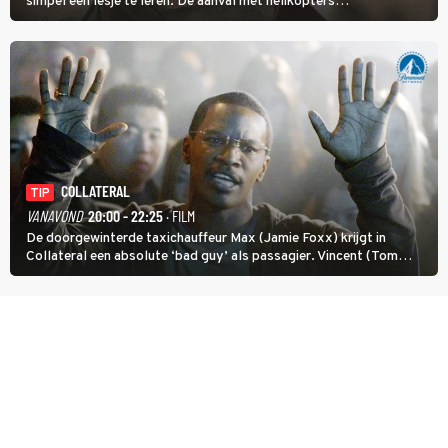
simpel een lesje te leren. De aanval met helikopters
verloopt in Black Hawk down dramatisch.
COLLATERAL
TIP
VANAVOND
20:00 - 22:25
· FILM
De doorgewinterde taxichauffeur Max (Jamie Foxx) krijgt in
Collateral een absolute ‘bad guy’ als passagier. Vincent (Tom
Cruise) heeft hem nodig om hem de stad door te loodsen om een
wel heel lugubere reden.