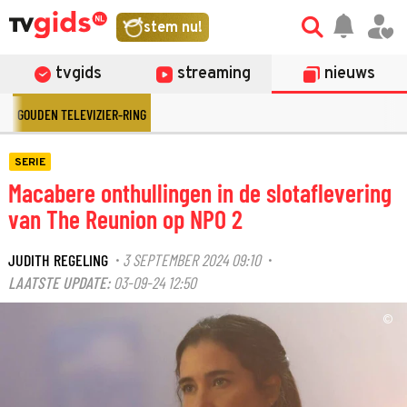
stem nu!
tvgids
streaming
nieuws
GOUDEN TELEVIZIER-RING
SERIE
Macabere onthullingen in de slotaflevering
van The Reunion op NPO 2
JUDITH REGELING
3 SEPTEMBER 2024 09:10
·
·
LAATSTE UPDATE:
03-09-24 12:50
©