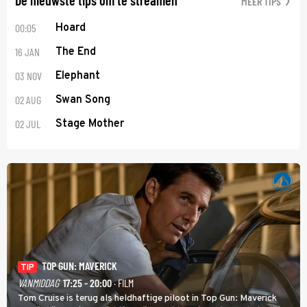
MEER TIPS
00:05
Hoard
16 JAN
The End
03 NOV
Elephant
02 AUG
Swan Song
02 JUL
Stage Mother
TOP GUN: MAVERICK
TIP
VANMIDDAG
17:25 - 20:00
· FILM
Tom Cruise is terug als heldhaftige piloot in Top Gun: Maverick