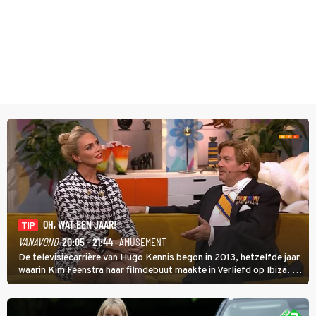
OH, WAT EEN JAAR!
TIP
VANAVOND
20:05 - 21:44
· AMUSEMENT
De televisiecarrière van Hugo Kennis begon in 2013, hetzelfde jaar
waarin Kim Feenstra haar filmdebuut maakte in Verliefd op Ibiza. In
Oh, Wat een Jaar! wordt duidelijk wat ze nog meer weten van het
jaar waarin ze allebei eindtwintigers waren.