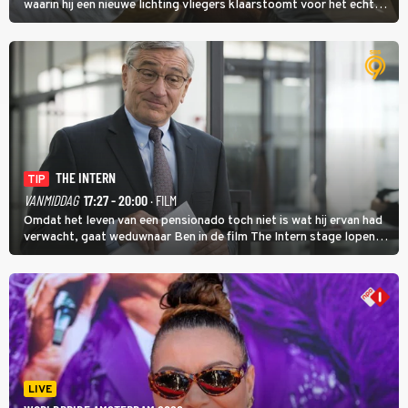
waarin hij een nieuwe lichting vliegers klaarstoomt voor het echte
werk.
THE INTERN
TIP
VANMIDDAG
17:27 - 20:00
· FILM
Omdat het leven van een pensionado toch niet is wat hij ervan had
verwacht, gaat weduwnaar Ben in de film The Intern stage lopen
bij de hippe webwinkel van Jules, wat een gouden zet blijkt te zijn.
LIVE