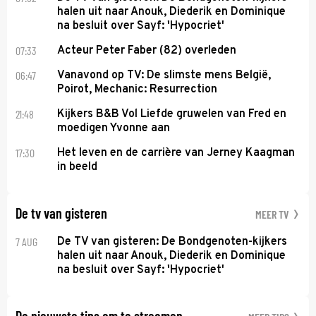
halen uit naar Anouk, Diederik en Dominique
na besluit over Sayf: 'Hypocriet'
07:33
Acteur Peter Faber (82) overleden
06:47
Vanavond op TV: De slimste mens België,
Poirot, Mechanic: Resurrection
21:48
Kijkers B&B Vol Liefde gruwelen van Fred en
moedigen Yvonne aan
17:30
Het leven en de carrière van Jerney Kaagman
in beeld
De tv van gisteren
MEER TV
7 AUG
De TV van gisteren: De Bondgenoten-kijkers
halen uit naar Anouk, Diederik en Dominique
na besluit over Sayf: 'Hypocriet'
De nieuwste tips om te streamen