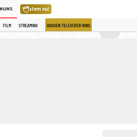
ieuws
stem nu!
FILM
STREAMING
GOUDEN TELEVIZIER-RING