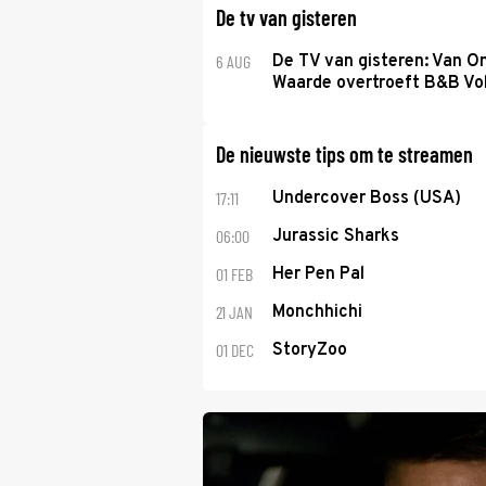
De tv van gisteren
6 AUG
De TV van gisteren: Van O
Waarde overtroeft B&B Vol
De nieuwste tips om te streamen
17:11
Undercover Boss (USA)
06:00
Jurassic Sharks
01 FEB
Her Pen Pal
21 JAN
Monchhichi
01 DEC
StoryZoo