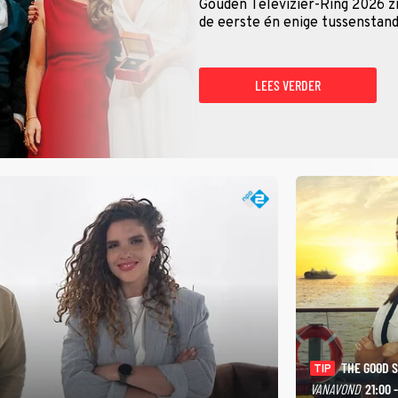
Gouden Televizier-Ring 2026 zij
de eerste én enige tussenstand
LEES VERDER
THE GOOD 
TIP
VANAVOND
21:00 