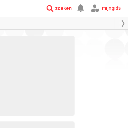
mijngids
zoeken