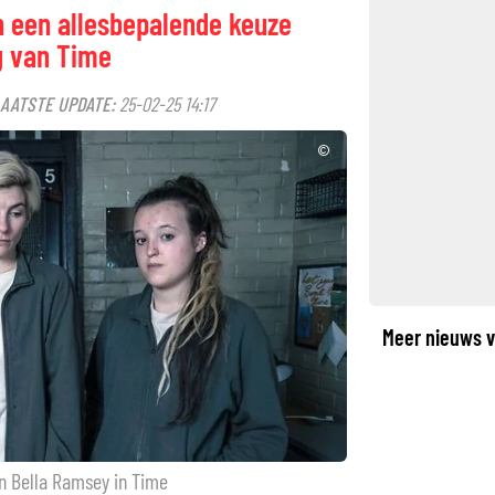
n een allesbepalende keuze
g van Time
AATSTE UPDATE:
25-02-25 14:17
©
Meer nieuws v
n Bella Ramsey in Time