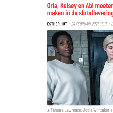
Orla, Kelsey en Abi moete
maken in de slotafleverin
ESTHER HUT
24 FEBRUARI 2025 15:16
L
·
·
Tamara Lawrence, Jodie Whittaker e