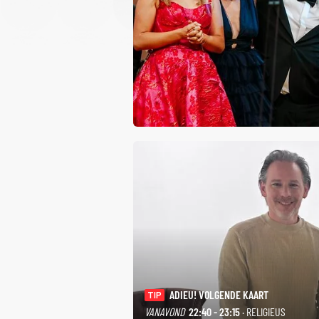
ADIEU! VOLGENDE KAART
TIP
VANAVOND
22:40 - 23:15
· RELIGIEUS