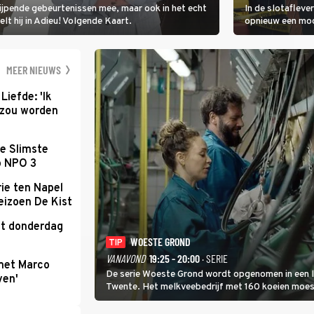
rijpende gebeurtenissen mee, maar ook in het echt
In de slotafleve
elt hij in Adieu! Volgende Kaart.
opnieuw een moo
waarbij dit keer
kapitein Marlowe 
MEER NIEUWS
Liefde: 'Ik
d zou worden
e Slimste
p NPO 3
ie ten Napel
eizoen De Kist
kt donderdag
WOESTE GROND
TIP
VANAVOND
19:25 - 20:00
· SERIE
met Marco
De serie Woeste Grond wordt opgenomen in een l
ven'
Twente. Het melkveebedrijf met 160 koeien moest 
2000-gebied ligt. In de serie heerst er een gevaar