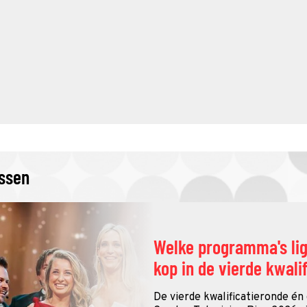
issen
Welke programma's li
kop in de vierde kwali
De vierde kwalificatieronde én