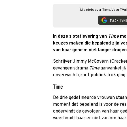
Mis niets over Time. Voeg TVgi
MAAK TVGI
In deze slotaflevering van
Time
moe
keuzes maken die bepalend zijn voor
van haar geheim niet langer dragen 
Schrijver Jimmy McGovern (Cracker)
gevangenisdrama
Time
aanvankelijk 
onverwacht groot publiek trok ging h
Time
De drie gedetineerde vrouwen staan 
moment dat bepalend is voor de rest
ondervindt de gevolgen van haar gedr
weerhoudt haar er niet van om haar 