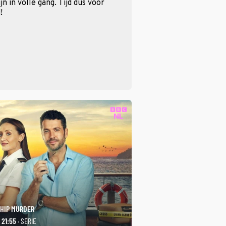
n in volle gang. Tijd dus voor
!
SHIP MURDER
- 21:55
· SERIE