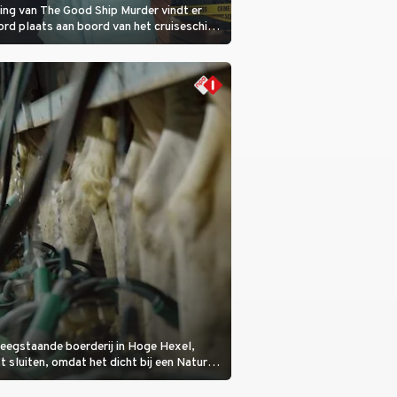
ring van The Good Ship Murder vindt er
rd plaats aan boord van het cruiseschip,
 een bemanningslid het slachtoffer is en
de dader lijkt te zijn.
eegstaande boerderij in Hoge Hexel,
sluiten, omdat het dicht bij een Natura
lijke veeziekte.