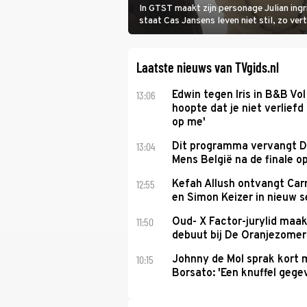
In GTST maakt zijn personage Julian ing
staat Cas Jansens leven niet stil, zo vert
Laatste nieuws van TVgids.nl
13:06
Edwin tegen Iris in B&B Vol 
hoopte dat je niet verlief
op me'
13:04
Dit programma vervangt D
Mens België na de finale o
12:55
Kefah Allush ontvangt Carr
en Simon Keizer in nieuw s
11:50
Oud- X Factor-jurylid maa
debuut bij De Oranjezomer
10:15
Johnny de Mol sprak kort 
Borsato: 'Een knuffel gege