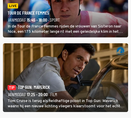
LIVE
TOUR DE FRANCE FEMMES
VANMIDDAG
15:45 - 18:00
· SPORT
In de Tour de France Femmes rijden de vrouwen van Sisteron naar
Nice, een 175 kilometer lange rit met een geleidelijke klim in het
midden. Dat is mogelijk niet de zwaarste hindernis, dat is de
temperatuur. Het kan in Nice namelijk bloedheet worden.
TOP GUN: MAVERICK
TIP
VANMIDDAG
17:25 - 20:00
· FILM
Tom Cruise is terug als heldhaftige piloot in Top Gun: Maverick
waarin hij een nieuwe lichting vliegers klaarstoomt voor het echte
werk.