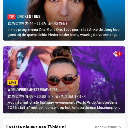
ONS KENT ONS
TIP
VANAVOND
21:44 - 22:34
· AMUSEMENT
In het programma Ons Kent Ons test journalist Anke de Jong hoe
goed zij de gemiddelde Nederlander kent, waarbij de voormalig
hoofdredacteur van modebladen Glamour en Elle het samen met
rapper Keizer opneemt tegen Edson da Graça en Marc-Marie
Huijbregts.
LIVE
WORLDPRIDE AMSTERDAM 2026
VANAVOND
19:05 - 20:00
· NIEUWS/ACTUALITEITEN
Het internationale lhbtqia+-evenement WorldPride Amsterdam
2026 sluit af met een concert op het Amsterdamse Museumplein.
Anita Doth is een van de optredende artiesten. In de jaren 90
veroverde ze de wereld als zangeres van 2Unlimited.
Laatste nieuws van TVgids.nl
MEER NIEUWS