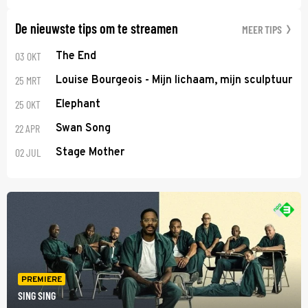
De nieuwste tips om te streamen
MEER TIPS
03 OKT
The End
25 MRT
Louise Bourgeois - Mijn lichaam, mijn sculptuur
25 OKT
Elephant
22 APR
Swan Song
02 JUL
Stage Mother
PREMIERE
SING SING