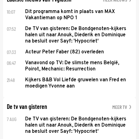
10:07
Dit programma komt in plaats van MAX
Vakantieman op NPO 1
07:52
De TV van gisteren: De Bondgenoten-kijkers
halen uit naar Anouk, Diederik en Dominique
na besluit over Sayf: 'Hypocriet'
07:33
Acteur Peter Faber (82) overleden
06:47
Vanavond op TV: De slimste mens België,
Poirot, Mechanic: Resurrection
21:48
Kijkers B&B Vol Liefde gruwelen van Fred en
moedigen Yvonne aan
De tv van gisteren
MEER TV
7 AUG
De TV van gisteren: De Bondgenoten-kijkers
halen uit naar Anouk, Diederik en Dominique
na besluit over Sayf: 'Hypocriet'