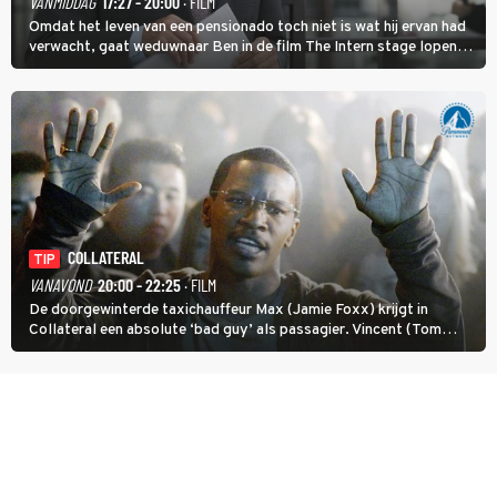
VANMIDDAG
17:27 - 20:00
· FILM
Omdat het leven van een pensionado toch niet is wat hij ervan had
verwacht, gaat weduwnaar Ben in de film The Intern stage lopen
bij de hippe webwinkel van Jules, wat een gouden zet blijkt te zijn.
COLLATERAL
TIP
VANAVOND
20:00 - 22:25
· FILM
De doorgewinterde taxichauffeur Max (Jamie Foxx) krijgt in
Collateral een absolute ‘bad guy’ als passagier. Vincent (Tom
Cruise) heeft hem nodig om hem de stad door te loodsen om een
wel heel lugubere reden.