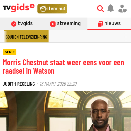
stem nu!
tvgids
streaming
nieuws
GOUDEN TELEVIZIER-RING
SERIE
Morris Chestnut staat weer eens voor een
raadsel in Watson
JUDITH REGELING
13 MAART 2026 22:20
·
©