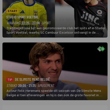
START
STUDIO SPORT VOETBAL
VANAVOND
22:25 - 23:00
· SPORT
Traditiegetrouw bijt een gepromoveerde club het spits af in Studio
Sport Voetbal, waarbij SC Cambuur Excelsior ontvangt in de
eerste wedstrijd van het nieuwe Eredivisieseizoen. De nieuwe
oefenmeester is Johan Plat en hij wil aanvallend voetballen.
DE SLIMSTE MENS BELGIË
TIP
STRAKS
20:20 - 21:35
· AMUSEMENT
Acteur Felix Heremans speelde dit seizoen van De Slimste Mens
België al tien afleveringen en hij is dan ook de grote favoriet in
deze seizoensfinale. En er is Nederlandse inbreng, want komiek
Soundos El Ahmadi neemt plaats aan de jurytafel.