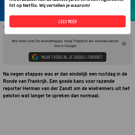
hit op Netflix. Wij vertellen je waarom!
LEES MEER
Herman van der Zandt en Dione de Graaff
Mis niets over De avondetappe. Voeg TVgids.nl als voorkeursbron
toe in Google.
MAAK TVGIDS.NL JE GOOGLE-FAVORIET
Na negen etappes was er dan eindelijk een rustdag in de
Ronde van Frankrijk. Een goede kans voor razende
reporter Herman van der Zandt om de wielrenners uit het
peloton wat langer te spreken dan normaal.