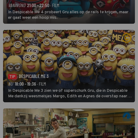
VANAVOND
21:00 - 22:50
· FILM
In Despicable Me 4 probeert Gru alles op de rails te krijgen, maar
er gaat weer een hoop mis.
DESPICABLE ME 3
TIP
NU
18:00 - 19:36
· FILM
In Despicable Me 3 zien we of superschurk Gru, die in Despicable
Me dankzij weesmeisjes Margo, Edith en Agnes de overstap naar
het rechte pad maakte, ook op dat pad weet te blijven.