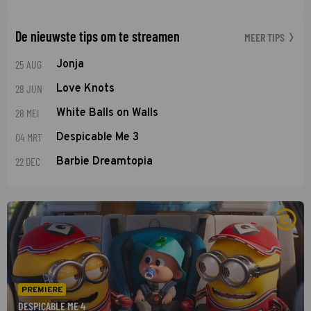
De nieuwste tips om te streamen
MEER TIPS
25 AUG
Jonja
28 JUN
Love Knots
28 MEI
White Balls on Walls
04 MRT
Despicable Me 3
22 DEC
Barbie Dreamtopia
PREMIERE
DESPICABLE ME 4