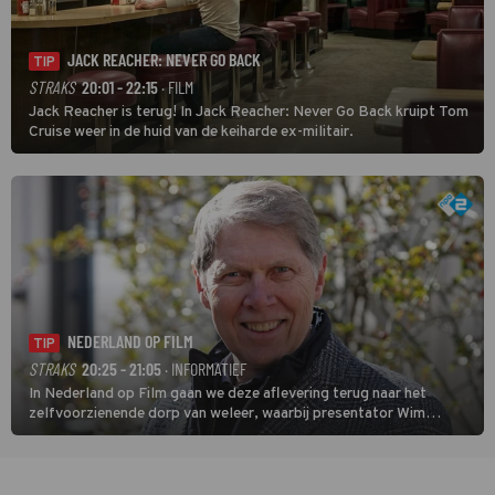
JACK REACHER: NEVER GO BACK
TIP
STRAKS
20:01 - 22:15
· FILM
Jack Reacher is terug! In Jack Reacher: Never Go Back kruipt Tom
Cruise weer in de huid van de keiharde ex-militair.
NEDERLAND OP FILM
TIP
STRAKS
20:25 - 21:05
· INFORMATIEF
In Nederland op Film gaan we deze aflevering terug naar het
zelfvoorzienende dorp van weleer, waarbij presentator Wim
Daniëls de kijkers meeneemt op reis door de tijd aan de hand van
unieke amateurbeelden uit verschillende decennia. (HH)