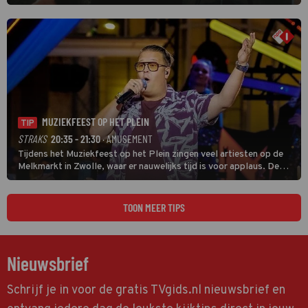
van een leien dakje.
MUZIEKFEEST OP HET PLEIN
TIP
STRAKS
20:35 - 21:30
· AMUSEMENT
Tijdens het Muziekfeest op het Plein zingen veel artiesten op de
Melkmarkt in Zwolle, waar er nauwelijks tijd is voor applaus. De
grootste namen zijn André Hazes, Jannes, René Froger en
natuurlijk Rutger van Barneveld met zijn hit Zwoele Zomernachten.
TOON MEER TIPS
Nieuwsbrief
Schrijf je in voor de gratis TVgids.nl nieuwsbrief en