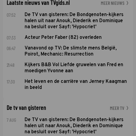
Laatste nieuws van TVgids.nl
MEER NIEUWS
07:52
De TV van gisteren: De Bondgenoten-kijkers
halen uit naar Anouk, Diederik en Dominique
na besluit over Sayf: 'Hypocriet'
07:33
Acteur Peter Faber (82) overleden
06:47
Vanavond op TV: De slimste mens België,
Poirot, Mechanic: Resurrection
21:48
Kijkers B&B Vol Liefde gruwelen van Fred en
moedigen Yvonne aan
17:30
Het leven en de carrière van Jerney Kaagman
in beeld
De tv van gisteren
MEER TV
7 AUG
De TV van gisteren: De Bondgenoten-kijkers
halen uit naar Anouk, Diederik en Dominique
na besluit over Sayf: 'Hypocriet'