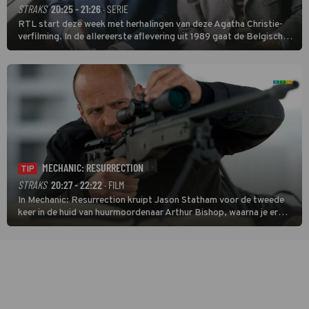
STRAKS
20:25 - 21:26
· SERIE
RTL start deze week met herhalingen van deze Agatha Christie-
verfilming. In de allereerste aflevering uit 1989 gaat de Belgische
speurder op zoek naar een vermiste kok. Poirot raakt al snel
verwikkeld in een moordzaak. (HH)
MECHANIC: RESURRECTION
TIP
STRAKS
20:27 - 22:22
· FILM
In Mechanic: Resurrection kruipt Jason Statham voor de tweede
keer in de huid van huurmoordenaar Arthur Bishop, waarna je er
donder op kunt zeggen dat er van Bishops geplande pensioen niet
veel terechtkomt.