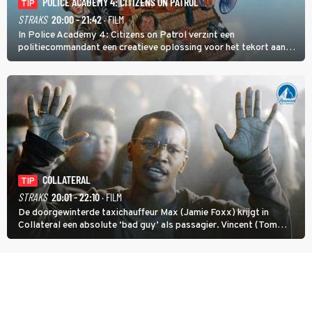
POLICE ACADEMY 4: CITIZENS ON PATROL
TIP
STRAKS
20:00 - 21:42
· FILM
In Police Academy 4: Citizens on Patrol verzint een
politiecommandant een creatieve oplossing voor het tekort aan
agenten.
COLLATERAL
TIP
STRAKS
20:01 - 22:10
· FILM
De doorgewinterde taxichauffeur Max (Jamie Foxx) krijgt in
Collateral een absolute ‘bad guy’ als passagier. Vincent (Tom
Cruise) heeft hem nodig om hem de stad door te loodsen om een
wel heel lugubere reden.