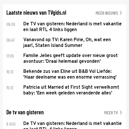
veroverde ze de wereld als zangeres van 2Unlimited.
Laatste nieuws van TVgids.nl
MEER NIEUWS
08:36
De TV van gisteren: Nederland is met vakantie
en laat RTL 4 links liggen
06:47
Vanavond op TV: Karen Pirie, Oh, wat een
jaar!, Staten Island Summer
17:05
Familie Jelies geeft update over nieuw groot
avontuur: 'Draai helemaal gevonden'
16:13
Bekende zus van Eline uit B&B Vol Liefde:
'Haar deelname was een enorme verrassing'
15:12
Patricia uit Married at First Sight verwelkomt
baby: 'Een week geleden veranderde alles'
De tv van gisteren
MEER TV
8 AUG
De TV van gisteren: Nederland is met vakantie