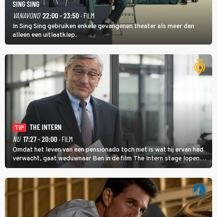
SING SING
VANAVOND
22:00 - 23:50
· FILM
In Sing Sing gebruiken enkele gevangenen theater als meer dan
alleen een uitlaatklep.
THE INTERN
TIP
NU
17:27 - 20:00
· FILM
Omdat het leven van een pensionado toch niet is wat hij ervan had
verwacht, gaat weduwnaar Ben in de film The Intern stage lopen
bij de hippe webwinkel van Jules, wat een gouden zet blijkt te zijn.