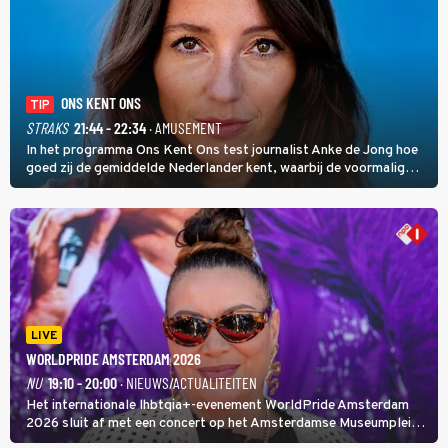
ONS KENT ONS
TIP
STRAKS
21:44 - 22:34
· AMUSEMENT
In het programma Ons Kent Ons test journalist Anke de Jong hoe
goed zij de gemiddelde Nederlander kent, waarbij de voormalig
hoofdredacteur van modebladen Glamour en Elle het samen met
rapper Keizer opneemt tegen Edson da Graça en Marc-Marie
Huijbregts.
LIVE
WORLDPRIDE AMSTERDAM 2026
NU
19:10 - 20:00
· NIEUWS/ACTUALITEITEN
Het internationale lhbtqia+-evenement WorldPride Amsterdam
2026 sluit af met een concert op het Amsterdamse Museumplein.
Anita Doth is een van de optredende artiesten. In de jaren 90