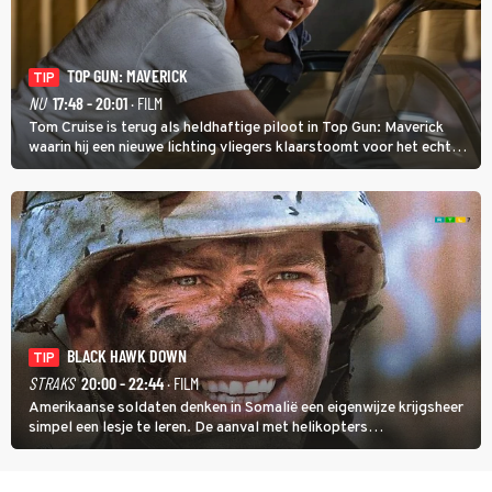
TOP GUN: MAVERICK
TIP
NU
17:48 - 20:01
· FILM
Tom Cruise is terug als heldhaftige piloot in Top Gun: Maverick
waarin hij een nieuwe lichting vliegers klaarstoomt voor het echte
werk.
BLACK HAWK DOWN
TIP
STRAKS
20:00 - 22:44
· FILM
Amerikaanse soldaten denken in Somalië een eigenwijze krijgsheer
simpel een lesje te leren. De aanval met helikopters
verloopt in Black Hawk down dramatisch.