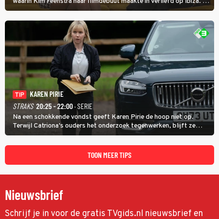
waarin Kim Feenstra haar filmdebuut maakte in Verliefd op Ibiza. In
Oh, Wat een Jaar! wordt duidelijk wat ze nog meer weten van het
jaar waarin ze allebei eindtwintigers waren.
KAREN PIRIE
TIP
STRAKS
20:25 - 22:00
· SERIE
Na een schokkende vondst geeft Karen Pirie de hoop niet op.
Terwijl Catriona's ouders het onderzoek tegenwerken, blijft ze
speuren naar Adam. In deze slotaflevering van Karen Pirie leidt het
spoor via Frankrijk en Italië naar Malta.
TOON MEER TIPS
Nieuwsbrief
Schrijf je in voor de gratis TVgids.nl nieuwsbrief en