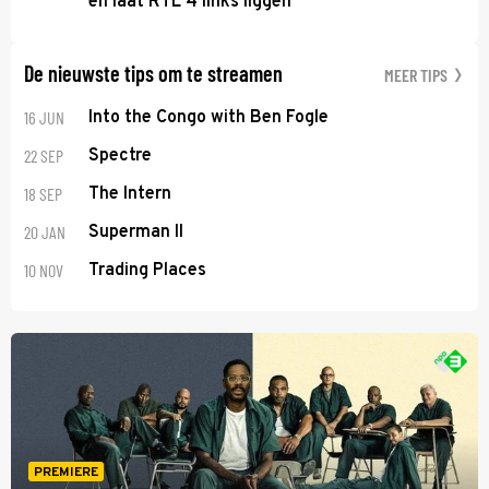
en laat RTL 4 links liggen
De nieuwste tips om te streamen
MEER TIPS
16 JUN
Into the Congo with Ben Fogle
22 SEP
Spectre
18 SEP
The Intern
20 JAN
Superman II
10 NOV
Trading Places
PREMIERE