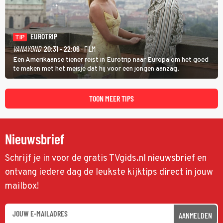
EUROTRIP
TIP
VANAVOND
20:31 - 22:06
· FILM
Een Amerikaanse tiener reist in Eurotrip naar Europa om het goed
te maken met het meisje dat hij voor een jongen aanzag.
TOON MEER TIPS
Nieuwsbrief
Schrijf je in voor de gratis TVgids.nl nieuwsbrief en
ontvang iedere dag de leukste kijktips direct in jouw
mailbox!
AANMELDEN