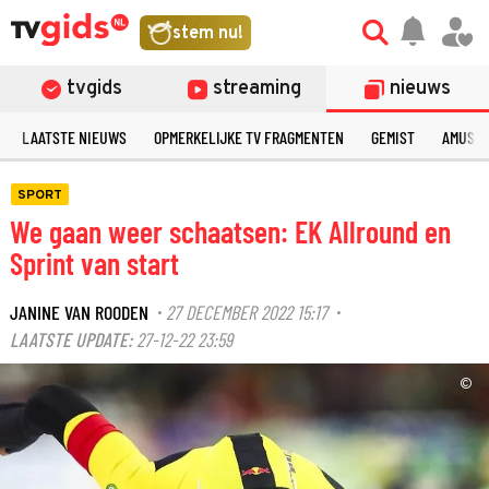
stem nu!
tvgids
streaming
nieuws
LAATSTE NIEUWS
OPMERKELIJKE TV FRAGMENTEN
GEMIST
AMUSE
SPORT
We gaan weer schaatsen: EK Allround en
Sprint van start
JANINE VAN ROODEN
27 DECEMBER 2022 15:17
·
·
LAATSTE UPDATE:
27-12-22 23:59
©