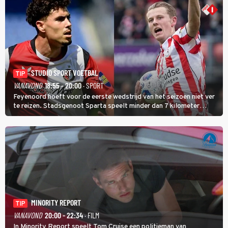
STUDIO SPORT VOETBAL
TIP
VANAVOND
18:55 - 20:00
· SPORT
Feyenoord hoeft voor de eerste wedstrijd van het seizoen niet ver
te reizen. Stadsgenoot Sparta speelt minder dan 7 kilometer
verderop. Feyenoord trok de Spaanse spits Nacho Ferri aan van
KVC Westerlo uit België.
MINORITY REPORT
TIP
VANAVOND
20:00 - 22:34
· FILM
In Minority Report speelt Tom Cruise een politieman van