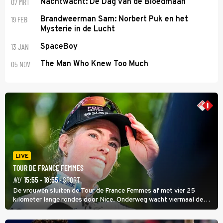
07 MRT
Nachtwacht: De Dag van de Bloedmaan
19 FEB
Brandweerman Sam: Norbert Puk en het
Mysterie in de Lucht
13 JAN
SpaceBoy
05 NOV
The Man Who Knew Too Much
LIVE
TOUR DE FRANCE FEMMES
NU
15:55 - 18:55
· SPORT
De vrouwen sluiten de Tour de France Femmes af met vier 25
kilometer lange rondes door Nice. Onderweg wacht viermaal de
zware Col d'Èze. Aan de finish op de Promenade des Anglais krijgt
de eindwinnaar de laatste gele trui.