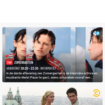
ZOMERGASTEN
TIP
VANAVOND
20:20 - 23:30
· INFORMATIEF
In de derde aflevering van Zomergasten is de kleurrijke actrice en
muzikante Merel Pauw te gast, wiens uitspraken vooraf een
boeiende avond beloven: 'Mijn ideale televisieavond is zoals mijn
identiteit: grenzeloos, absurd en vol angsten'.