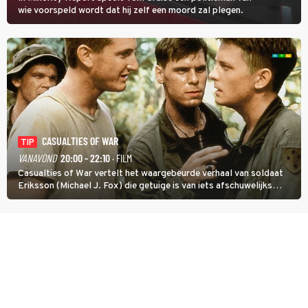
wie voorspeld wordt dat hij zelf een moord zal plegen.
CASUALTIES OF WAR
TIP
VANAVOND
20:00 - 22:10
· FILM
Casualties of War vertelt het waargebeurde verhaal van soldaat
Eriksson (Michael J. Fox) die getuige is van iets afschuwelijks
tijdens de Vietnamoorlog. Hij besluit uit de school te klappen.