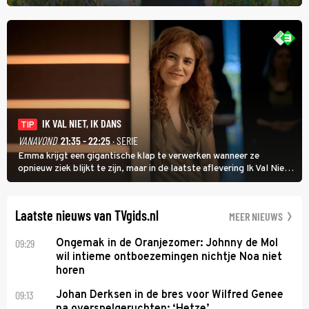
Wat Is Dan Liefde? neemt Wilfred Genee het showbizzkoppel mee
uit vissen om het over de liefde te hebben.
IK VAL NIET, IK DANS
TIP
VANAVOND
21:35 - 22:25
· SERIE
Emma krijgt een gigantische klap te verwerken wanneer ze
opnieuw ziek blijkt te zijn, maar in de laatste aflevering Ik Val Niet,
Ik Dans laat ze zien dat ze niet van plan is op te geven, zelfs als ze
daarvoor een ingrijpende operatie moet ondergaan.
Laatste nieuws van TVgids.nl
MEER NIEUWS
09:29
Ongemak in de Oranjezomer: Johnny de Mol
wil intieme ontboezemingen nichtje Noa niet
horen
09:13
Johan Derksen in de bres voor Wilfred Genee
na overspelgeruchten: ‘Hetze’