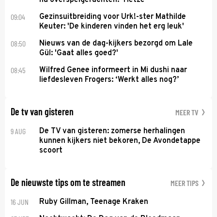
09:04
Gezinsuitbreiding voor Urk!-ster Mathilde
Keuter: 'De kinderen vinden het erg leuk'
08:50
Nieuws van de dag-kijkers bezorgd om Lale
Gül: 'Gaat alles goed?'
08:45
Wilfred Genee informeert in Mi dushi naar
liefdesleven Frogers: ‘Werkt alles nog?’
De tv van gisteren
MEER TV
9 AUG
De TV van gisteren: zomerse herhalingen
kunnen kijkers niet bekoren, De Avondetappe
scoort
De nieuwste tips om te streamen
MEER TIPS
16 JUN
Ruby Gillman, Teenage Kraken