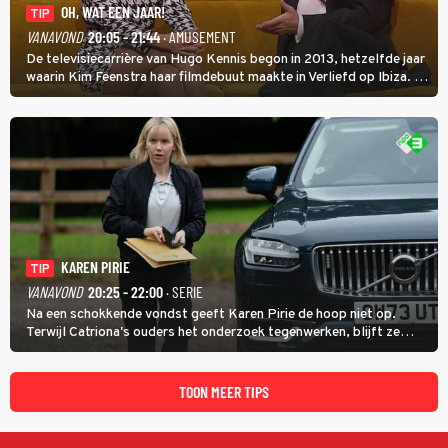
OH, WAT EEN JAAR!
TIP
VANAVOND
20:05 - 21:44
· AMUSEMENT
De televisiecarrière van Hugo Kennis begon in 2013, hetzelfde jaar
waarin Kim Feenstra haar filmdebuut maakte in Verliefd op Ibiza. In
Oh, Wat een Jaar! wordt duidelijk wat ze nog meer weten van het
jaar waarin ze allebei eindtwintigers waren.
KAREN PIRIE
TIP
VANAVOND
20:25 - 22:00
· SERIE
Na een schokkende vondst geeft Karen Pirie de hoop niet op.
Terwijl Catriona's ouders het onderzoek tegenwerken, blijft ze
speuren naar Adam. In deze slotaflevering van Karen Pirie leidt het
spoor via Frankrijk en Italië naar Malta.
TOON MEER TIPS