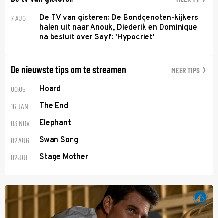
7 AUG
De TV van gisteren: De Bondgenoten-kijkers
halen uit naar Anouk, Diederik en Dominique
na besluit over Sayf: 'Hypocriet'
De nieuwste tips om te streamen
MEER TIPS
00:05
Hoard
16 JAN
The End
03 NOV
Elephant
02 AUG
Swan Song
02 JUL
Stage Mother