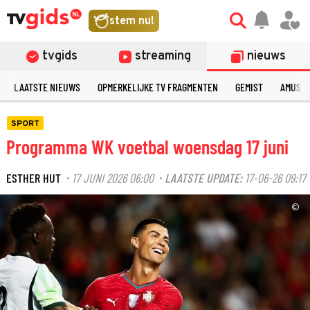
stem nu!
tvgids
streaming
nieuws
LAATSTE NIEUWS
OPMERKELIJKE TV FRAGMENTEN
GEMIST
AMUSE
SPORT
Programma WK voetbal woensdag 17 juni
ESTHER HUT
17 JUNI 2026 06:00
LAATSTE UPDATE:
17-06-26 09:17
·
·
©