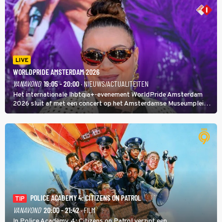
LIVE
WORLDPRIDE AMSTERDAM 2026
VANAVOND
19:05 - 20:00
· NIEUWS/ACTUALITEITEN
Het internationale lhbtqia+-evenement WorldPride Amsterdam
2026 sluit af met een concert op het Amsterdamse Museumplein.
Anita Doth is een van de optredende artiesten. In de jaren 90
veroverde ze de wereld als zangeres van 2Unlimited.
POLICE ACADEMY 4: CITIZENS ON PATROL
TIP
VANAVOND
20:00 - 21:42
· FILM
In Police Academy 4: Citizens on Patrol verzint een