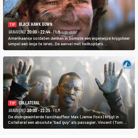
BLACK HAWK DOWN
TIP
VANAVOND
20:00 - 22:44
· FILM
Amerikaanse soldaten denken in Somalië een eigenwijze krijgsheer
simpel een lesje te leren. De aanval met helikopters
verloopt in Black Hawk down dramatisch.
COLLATERAL
TIP
VANAVOND
20:00 - 22:25
· FILM
De doorgewinterde taxichauffeur Max (Jamie Foxx) krijgt in
Collateral een absolute ‘bad guy’ als passagier. Vincent (Tom
Cruise) heeft hem nodig om hem de stad door te loodsen om een
wel heel lugubere reden.