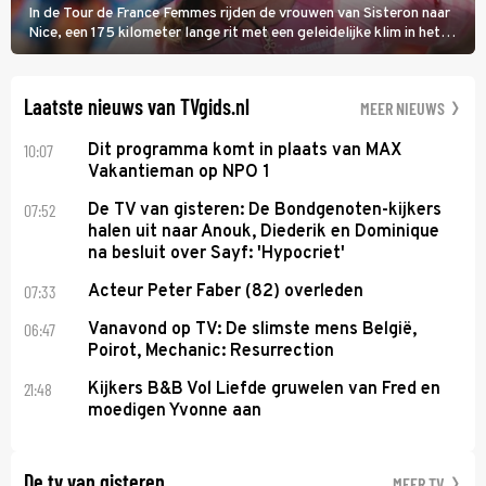
In de Tour de France Femmes rijden de vrouwen van Sisteron naar
Nice, een 175 kilometer lange rit met een geleidelijke klim in het
midden. Dat is mogelijk niet de zwaarste hindernis, dat is de
temperatuur. Het kan in Nice namelijk bloedheet worden.
Laatste nieuws van TVgids.nl
MEER NIEUWS
10:07
Dit programma komt in plaats van MAX
Vakantieman op NPO 1
07:52
De TV van gisteren: De Bondgenoten-kijkers
halen uit naar Anouk, Diederik en Dominique
na besluit over Sayf: 'Hypocriet'
07:33
Acteur Peter Faber (82) overleden
06:47
Vanavond op TV: De slimste mens België,
Poirot, Mechanic: Resurrection
21:48
Kijkers B&B Vol Liefde gruwelen van Fred en
moedigen Yvonne aan
De tv van gisteren
MEER TV