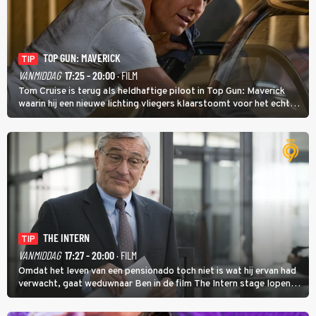
TOP GUN: MAVERICK
TIP
VANMIDDAG
17:25 - 20:00
· FILM
Tom Cruise is terug als heldhaftige piloot in Top Gun: Maverick
waarin hij een nieuwe lichting vliegers klaarstoomt voor het echte
werk.
THE INTERN
TIP
VANMIDDAG
17:27 - 20:00
· FILM
Omdat het leven van een pensionado toch niet is wat hij ervan had
verwacht, gaat weduwnaar Ben in de film The Intern stage lopen
bij de hippe webwinkel van Jules, wat een gouden zet blijkt te zijn.