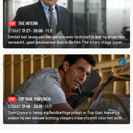
THE INTERN
TIP
STRAKS
17:27 - 20:00
· FILM
Omdat het leven van een pensionado toch niet is wat hij ervan had
verwacht, gaat weduwnaar Ben in de film The Intern stage lopen
bij de hippe webwinkel van Jules, wat een gouden zet blijkt te zijn.
TOP GUN: MAVERICK
TIP
STRAKS
17:48 - 20:01
· FILM
Tom Cruise is terug als heldhaftige piloot in Top Gun: Maverick
waarin hij een nieuwe lichting vliegers klaarstoomt voor het echte
werk.