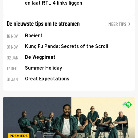
en laat RTL 4 links liggen
De nieuwste tips om te streamen
MEER TIPS
16 NOV
Boeien!
01 NOV
Kung Fu Panda: Secrets of the Scroll
02 JAN
De Wegpiraat
17 DEC
Summer Holiday
01 JAN
Great Expectations
PREMIERE