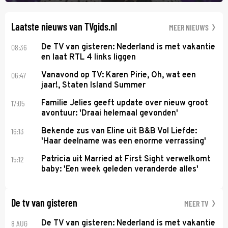
Anita Doth is een van de optredende artiesten. In de jaren 90
veroverde ze de wereld als zangeres van 2Unlimited.
Laatste nieuws van TVgids.nl
MEER NIEUWS
08:36
De TV van gisteren: Nederland is met vakantie
en laat RTL 4 links liggen
06:47
Vanavond op TV: Karen Pirie, Oh, wat een
jaar!, Staten Island Summer
17:05
Familie Jelies geeft update over nieuw groot
avontuur: 'Draai helemaal gevonden'
16:13
Bekende zus van Eline uit B&B Vol Liefde:
'Haar deelname was een enorme verrassing'
15:12
Patricia uit Married at First Sight verwelkomt
baby: 'Een week geleden veranderde alles'
De tv van gisteren
MEER TV
8 AUG
De TV van gisteren: Nederland is met vakantie