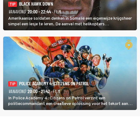
BLACK HAWK DOWN
TIP
VANAVOND
20:00 - 22:44
· FILM
Amerikaanse soldaten denken in Somalië een eigenwijze krijgsheer
simpel een lesje te leren. De aanval met helikopters
verloopt in Black Hawk down dramatisch.
POLICE ACADEMY 4: CITIZENS ON PATROL
TIP
VANAVOND
20:00 - 21:42
· FILM
In Police Academy 4: Citizens on Patrol verzint een
politiecommandant een creatieve oplossing voor het tekort aan
agenten.