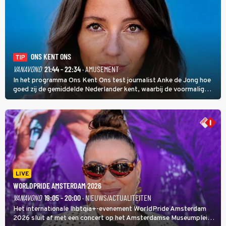
ONS KENT ONS
TIP
VANAVOND
21:44 - 22:34
· AMUSEMENT
In het programma Ons Kent Ons test journalist Anke de Jong hoe
goed zij de gemiddelde Nederlander kent, waarbij de voormalig
hoofdredacteur van modebladen Glamour en Elle het samen met
rapper Keizer opneemt tegen Edson da Graça en Marc-Marie
Huijbregts.
LIVE
WORLDPRIDE AMSTERDAM 2026
VANAVOND
19:05 - 20:00
· NIEUWS/ACTUALITEITEN
Het internationale lhbtqia+-evenement WorldPride Amsterdam
2026 sluit af met een concert op het Amsterdamse Museumplein.