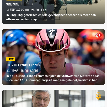
SING SING
VANAVOND
22:00 - 23:50
· FILM
In Sing Sing gebruiken enkele gevangenen theater als meer dan
alleen een uitlaatklep.
LIVE
TOUR DE FRANCE FEMMES
NU
15:45 - 18:00
· SPORT
In de Tour de France Femmes rijden de vrouwen van Sisteron naar
Nice, een 175 kilometer lange rit met een geleidelijke klim in het
midden. Dat is mogelijk niet de zwaarste hindernis, dat is de
temperatuur. Het kan in Nice namelijk bloedheet worden.