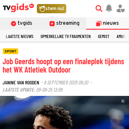
stem nu!
tvgids
streaming
nieuws
LAATSTE NIEUWS
OPMERKELIJKE TV FRAGMENTEN
GEMIST
AMUSE
SPORT
Job Geerds hoopt op een finaleplek tijdens
het WK Atletiek Outdoor
JANINE VAN ROODEN
9 SEPTEMBER 2025 09:20
·
·
LAATSTE UPDATE:
09-09-25 13:09
©