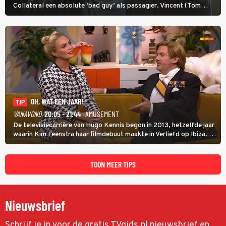
Collateral een absolute ‘bad guy’ als passagier. Vincent (Tom
Cruise) heeft hem nodig om hem de stad door te loodsen om een
wel heel lugubere reden.
OH, WAT EEN JAAR!
TIP
VANAVOND
20:05 - 21:44
· AMUSEMENT
De televisiecarrière van Hugo Kennis begon in 2013, hetzelfde jaar
waarin Kim Feenstra haar filmdebuut maakte in Verliefd op Ibiza. In
Oh, Wat een Jaar! wordt duidelijk wat ze nog meer weten van het
jaar waarin ze allebei eindtwintigers waren.
TOON MEER TIPS
Nieuwsbrief
Schrijf je in voor de gratis TVgids.nl nieuwsbrief en