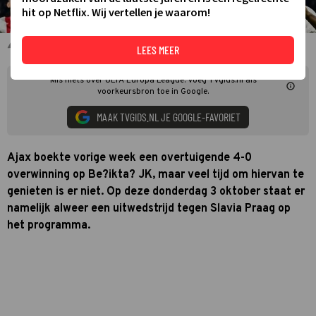
hit op Netflix. Wij vertellen je waarom!
Wout Weghorst met ploeggenoten Ajax
LEES MEER
Mis niets over UEFA Europa League. Voeg TVgids.nl als
voorkeursbron toe in Google.
MAAK TVGIDS.NL JE GOOGLE-FAVORIET
Ajax boekte vorige week een overtuigende 4-0
overwinning op Be?ikta? JK, maar veel tijd om hiervan te
genieten is er niet. Op deze donderdag 3 oktober staat er
namelijk alweer een uitwedstrijd tegen Slavia Praag op
het programma.