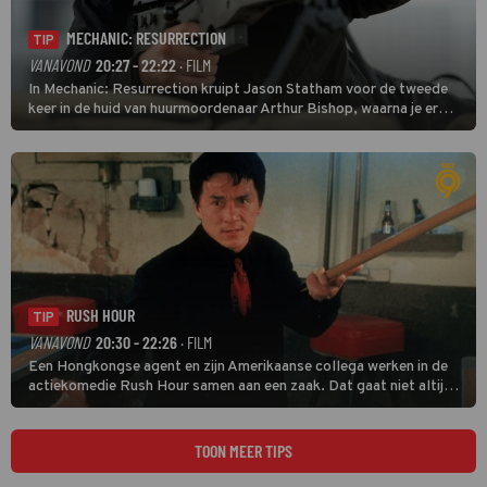
MECHANIC: RESURRECTION
TIP
VANAVOND
20:27 - 22:22
· FILM
In Mechanic: Resurrection kruipt Jason Statham voor de tweede
keer in de huid van huurmoordenaar Arthur Bishop, waarna je er
donder op kunt zeggen dat er van Bishops geplande pensioen niet
veel terechtkomt.
RUSH HOUR
TIP
VANAVOND
20:30 - 22:26
· FILM
Een Hongkongse agent en zijn Amerikaanse collega werken in de
actiekomedie Rush Hour samen aan een zaak. Dat gaat niet altijd
van een leien dakje.
TOON MEER TIPS