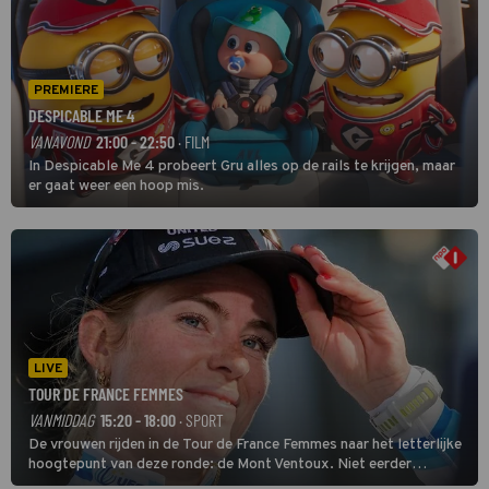
PREMIERE
DESPICABLE ME 4
VANAVOND
21:00 - 22:50
· FILM
In Despicable Me 4 probeert Gru alles op de rails te krijgen, maar
er gaat weer een hoop mis.
LIVE
TOUR DE FRANCE FEMMES
VANMIDDAG
15:20 - 18:00
· SPORT
De vrouwen rijden in de Tour de France Femmes naar het letterlijke
hoogtepunt van deze ronde: de Mont Ventoux. Niet eerder
finishten de vrouwen voor deze koers op deze kale col uit de