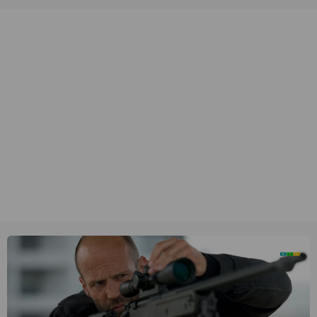
unieke amateurbeelden uit verschillende decennia. (HH)