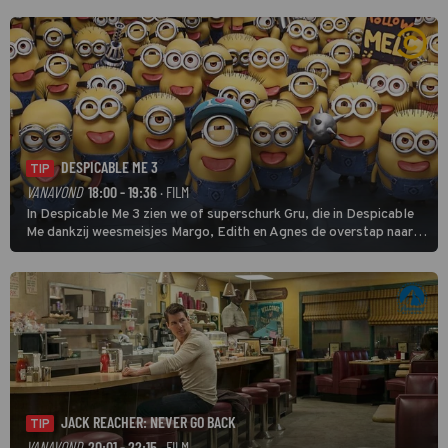
buitencategorie. De aanloop naar de slotklim is vlak.
DESPICABLE ME 3
TIP
VANAVOND
18:00 - 19:36
· FILM
In Despicable Me 3 zien we of superschurk Gru, die in Despicable
Me dankzij weesmeisjes Margo, Edith en Agnes de overstap naar
het rechte pad maakte, ook op dat pad weet te blijven.
JACK REACHER: NEVER GO BACK
TIP
VANAVOND
20:01 - 22:15
· FILM