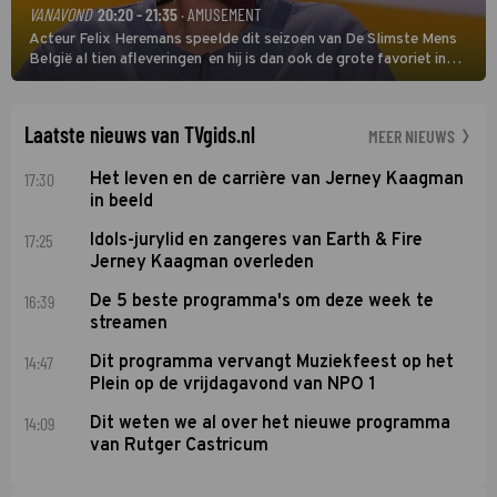
VANAVOND
20:20 - 21:35
· AMUSEMENT
Acteur Felix Heremans speelde dit seizoen van De Slimste Mens
België al tien afleveringen en hij is dan ook de grote favoriet in
deze seizoensfinale. En er is Nederlandse inbreng, want komiek
Soundos El Ahmadi neemt plaats aan de jurytafel.
Laatste nieuws van TVgids.nl
MEER NIEUWS
17:30
Het leven en de carrière van Jerney Kaagman
in beeld
17:25
Idols-jurylid en zangeres van Earth & Fire
Jerney Kaagman overleden
16:39
De 5 beste programma's om deze week te
streamen
14:47
Dit programma vervangt Muziekfeest op het
Plein op de vrijdagavond van NPO 1
14:09
Dit weten we al over het nieuwe programma
van Rutger Castricum