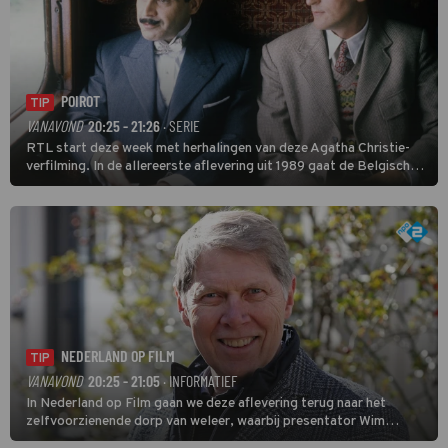
POIROT
TIP
VANAVOND
20:25 - 21:26
· SERIE
RTL start deze week met herhalingen van deze Agatha Christie-
verfilming. In de allereerste aflevering uit 1989 gaat de Belgische
speurder op zoek naar een vermiste kok. Poirot raakt al snel
verwikkeld in een moordzaak. (HH)
NEDERLAND OP FILM
TIP
VANAVOND
20:25 - 21:05
· INFORMATIEF
In Nederland op Film gaan we deze aflevering terug naar het
zelfvoorzienende dorp van weleer, waarbij presentator Wim
Daniëls de kijkers meeneemt op reis door de tijd aan de hand van