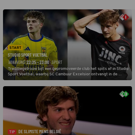
START
STUDIO SPORT VOETBAL
VANAVOND
22:25 - 23:00
· SPORT
Traditiegetrouw bijt een gepromoveerde club het spits af in Studio
Sport Voetbal, waarbij SC Cambuur Excelsior ontvangt in de
eerste wedstrijd van het nieuwe Eredivisieseizoen. De nieuwe
oefenmeester is Johan Plat en hij wil aanvallend voetballen.
DE SLIMSTE MENS BELGIË
TIP