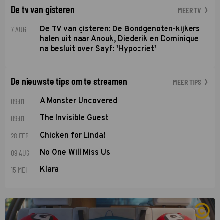
De tv van gisteren
MEER TV
7 AUG
De TV van gisteren: De Bondgenoten-kijkers
halen uit naar Anouk, Diederik en Dominique
na besluit over Sayf: 'Hypocriet'
De nieuwste tips om te streamen
MEER TIPS
09:01
A Monster Uncovered
09:01
The Invisible Guest
28 FEB
Chicken for Linda!
09 AUG
No One Will Miss Us
15 MEI
Klara