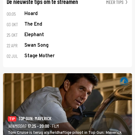
De nieuwste tips om te streamen
MEER TIPS
00:05
Hoard
03 OKT
The End
25 OKT
Elephant
22 APR
Swan Song
02 JUL
Stage Mother
TOP GUN: MAVERICK
TIP
VANMIDDAG
17:25 - 20:00
· FILM
Tom Cruise is terug als heldhaftige piloot in Top Gun: Maverick