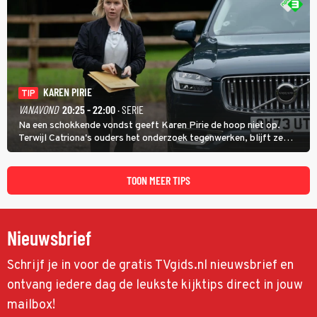
KAREN PIRIE
TIP
VANAVOND
20:25 - 22:00
· SERIE
Na een schokkende vondst geeft Karen Pirie de hoop niet op.
Terwijl Catriona's ouders het onderzoek tegenwerken, blijft ze
speuren naar Adam. In deze slotaflevering van Karen Pirie leidt het
spoor via Frankrijk en Italië naar Malta.
TOON MEER TIPS
Nieuwsbrief
Schrijf je in voor de gratis TVgids.nl nieuwsbrief en
ontvang iedere dag de leukste kijktips direct in jouw
mailbox!