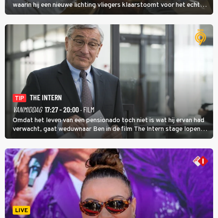
waarin hij een nieuwe lichting vliegers klaarstoomt voor het echte
werk.
THE INTERN
TIP
VANMIDDAG
17:27 - 20:00
· FILM
Omdat het leven van een pensionado toch niet is wat hij ervan had
verwacht, gaat weduwnaar Ben in de film The Intern stage lopen
bij de hippe webwinkel van Jules, wat een gouden zet blijkt te zijn.
LIVE