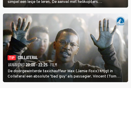
simpel een lesje te leren. De aanval met helikopters
verloopt in Black Hawk down dramatisch.
COLLATERAL
TIP
VANAVOND
20:00 - 22:25
· FILM
De doorgewinterde taxichauffeur Max (Jamie Foxx) krijgt in
Collateral een absolute ‘bad guy’ als passagier. Vincent (Tom
Cruise) heeft hem nodig om hem de stad door te loodsen om een
wel heel lugubere reden.