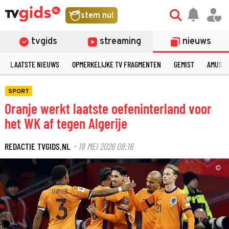
stem nu!
tvgids
streaming
nieuws
LAATSTE NIEUWS
OPMERKELIJKE TV FRAGMENTEN
GEMIST
AMUSE
SPORT
Oranje werkt laatste oefeninterland voor
het WK af tegen Algerije
REDACTIE TVGIDS.NL
18 MEI 2026 08:16
·
©