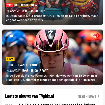
DESPICABLE ME 4
TIP
VANMIDDAG
13:00 - 14:50
· FILM
In Despicable Me 4 probeert Gru alles op de rails te krijgen, maar
er gaat weer een hoop mis.
LIVE
TOUR DE FRANCE FEMMES
VANMIDDAG
15:45 - 18:00
· SPORT
In de Tour de France Femmes rijden de vrouwen van Sisteron naar
Nice, een 175 kilometer lange rit met een geleidelijke klim in het
midden. Dat is mogelijk niet de zwaarste hindernis, dat is de
temperatuur. Het kan in Nice namelijk bloedheet worden.
Laatste nieuws van TVgids.nl
MEER NIEUWS