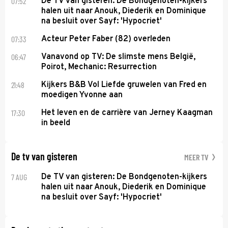
07:52
De TV van gisteren: De Bondgenoten-kijkers
halen uit naar Anouk, Diederik en Dominique
na besluit over Sayf: 'Hypocriet'
07:33
Acteur Peter Faber (82) overleden
06:47
Vanavond op TV: De slimste mens België,
Poirot, Mechanic: Resurrection
21:48
Kijkers B&B Vol Liefde gruwelen van Fred en
moedigen Yvonne aan
17:30
Het leven en de carrière van Jerney Kaagman
in beeld
De tv van gisteren
MEER TV
7 AUG
De TV van gisteren: De Bondgenoten-kijkers
halen uit naar Anouk, Diederik en Dominique
na besluit over Sayf: 'Hypocriet'