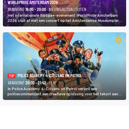
WORLDPRIDE AMSTERDAM 2026
VANAVOND
19:05 - 20:00
· NIEUWS/ACTUALITEITEN
Het internationale lhbtqia+-evenement WorldPride Amsterdam
2026 sluit af met een concert op het Amsterdamse Museumplein.
Anita Doth is een van de optredende artiesten. In de jaren 90
veroverde ze de wereld als zangeres van 2Unlimited.
POLICE ACADEMY 4: CITIZENS ON PATROL
TIP
VANAVOND
20:00 - 21:42
· FILM
In Police Academy 4: Citizens on Patrol verzint een
politiecommandant een creatieve oplossing voor het tekort aan
agenten.