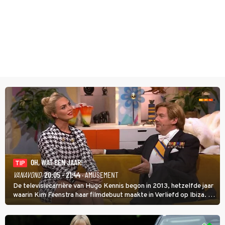
OH, WAT EEN JAAR!
TIP
VANAVOND
20:05 - 21:44
· AMUSEMENT
De televisiecarrière van Hugo Kennis begon in 2013, hetzelfde jaar
waarin Kim Feenstra haar filmdebuut maakte in Verliefd op Ibiza. In
Oh, Wat een Jaar! wordt duidelijk wat ze nog meer weten van het
jaar waarin ze allebei eindtwintigers waren.