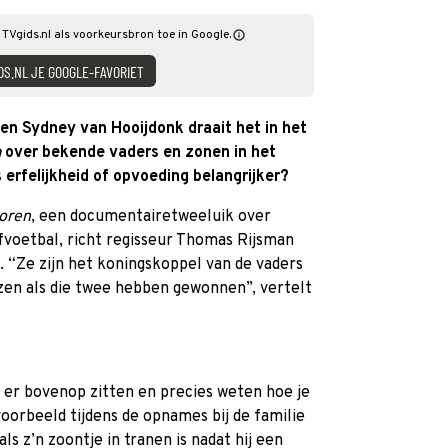
 TVgids.nl als voorkeursbron toe in Google.
DS.NL JE GOOGLE-FAVORIET
 en Sydney van Hooijdonk draait het in het
n
over bekende vaders en zonen in het
 erfelijkheid of opvoeding belangrijker?
oren
, een documentairetweeluik over
fvoetbal, richt regisseur Thomas Rijsman
. “Ze zijn het koningskoppel van de vaders
jzen als die twee hebben gewonnen”, vertelt
 er bovenop zitten en precies weten hoe je
oorbeeld tijdens de opnames bij de familie
als z’n zoontje in tranen is nadat hij een