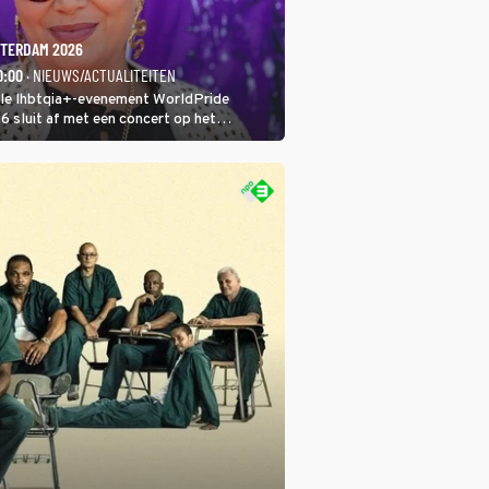
TERDAM 2026
0:00
· NIEUWS/ACTUALITEITEN
ale lhbtqia+-evenement WorldPride
sluit af met een concert op het
eumplein. Anita Doth is een van de
sten. In de jaren 90 veroverde ze de
eres van 2Unlimited.