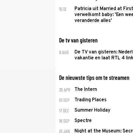
15:12
Patricia uit Married at Firs
verwelkomt baby: 'Een we
veranderde alles'
De tv van gisteren
8 AUG
De TV van gisteren: Nederl
vakantie en laat RTL 4 link
De nieuwste tips om te streamen
25 APR
The Intern
01 SEP
Trading Places
17 DEC
Summer Holiday
18 SEP
Spectre
01 JAN
Night at the Museum: Secr