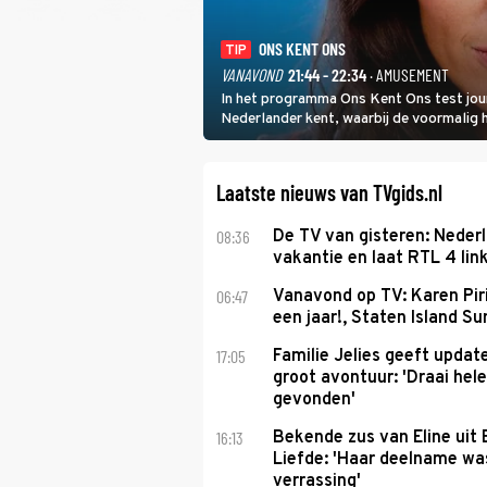
ONS KENT ONS
TIP
VANAVOND
21:44 - 22:34
· AMUSEMENT
In het programma Ons Kent Ons test jou
Nederlander kent, waarbij de voormalig
het samen met rapper Keizer opneemt te
Laatste nieuws van TVgids.nl
08:36
De TV van gisteren: Nederl
vakantie en laat RTL 4 link
06:47
Vanavond op TV: Karen Piri
een jaar!, Staten Island 
17:05
Familie Jelies geeft updat
groot avontuur: 'Draai hel
gevonden'
16:13
Bekende zus van Eline uit
Liefde: 'Haar deelname w
verrassing'