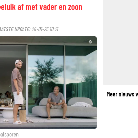
eeluik af met vader en zoon
AATSTE UPDATE:
28-01-25 10:21
©
Meer nieuws v
balsporen