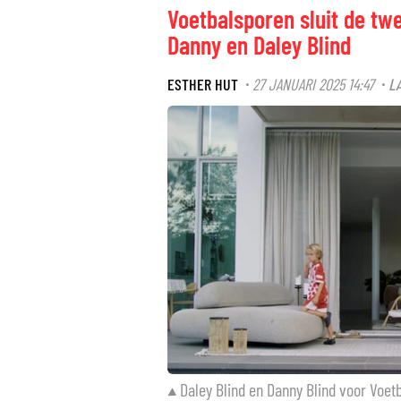
Voetbalsporen sluit de tw
Danny en Daley Blind
ESTHER HUT
27 JANUARI 2025 14:47
L
·
·
Daley Blind en Danny Blind voor Voet