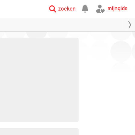
mijngids
zoeken