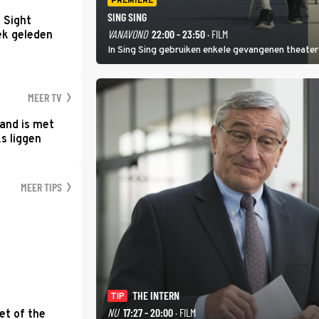
PREMIERE
SING SING
t Sight
VANAVOND
22:00 - 23:50
· FILM
ek geleden
In Sing Sing gebruiken enkele gevangenen theater 
MEER TV
and is met
s liggen
MEER TIPS
THE INTERN
TIP
NU
17:27 - 20:00
· FILM
et of the