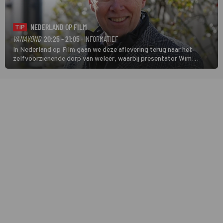
NEDERLAND OP FILM
TIP
VANAVOND
20:25 - 21:05
· INFORMATIEF
In Nederland op Film gaan we deze aflevering terug naar het
zelfvoorzienende dorp van weleer, waarbij presentator Wim
Daniëls de kijkers meeneemt op reis door de tijd aan de hand van
unieke amateurbeelden uit verschillende decennia. (HH)