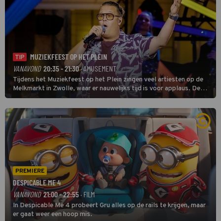
MUZIEKFEEST OP HET PLEIN
TIP
VANAVOND
20:35 - 21:30
· AMUSEMENT
Tijdens het Muziekfeest op het Plein zingen veel artiesten op de
Melkmarkt in Zwolle, waar er nauwelijks tijd is voor applaus. De
grootste namen zijn André Hazes, Jannes, René Froger en
natuurlijk Rutger van Barneveld met zijn hit Zwoele Zomernachten.
PREMIERE
DESPICABLE ME 4
VANAVOND
21:00 - 22:55
· FILM
In Despicable Me 4 probeert Gru alles op de rails te krijgen, maar
er gaat weer een hoop mis.