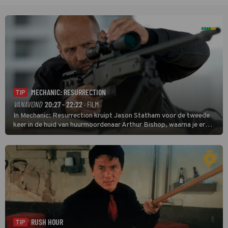
MECHANIC: RESURRECTION
TIP
VANAVOND
20:27 - 22:22
· FILM
In Mechanic: Resurrection kruipt Jason Statham voor de tweede
keer in de huid van huurmoordenaar Arthur Bishop, waarna je er
donder op kunt zeggen dat er van Bishops geplande pensioen niet
veel terechtkomt.
RUSH HOUR
TIP