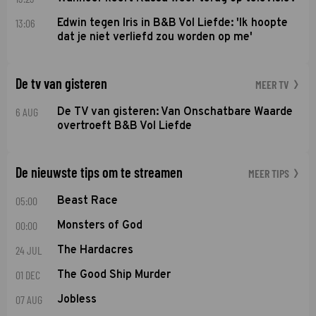
13:06
Edwin tegen Iris in B&B Vol Liefde: 'Ik hoopte
dat je niet verliefd zou worden op me'
De tv van gisteren
MEER TV
6 AUG
De TV van gisteren: Van Onschatbare Waarde
overtroeft B&B Vol Liefde
De nieuwste tips om te streamen
MEER TIPS
05:00
Beast Race
00:00
Monsters of God
24 JUL
The Hardacres
01 DEC
The Good Ship Murder
07 AUG
Jobless