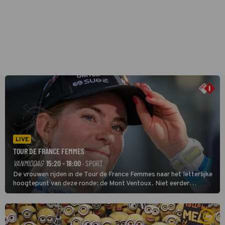
LIVE
TOUR DE FRANCE FEMMES
VANMIDDAG
15:20 - 18:00
· SPORT
De vrouwen rijden in de Tour de France Femmes naar het letterlijke
hoogtepunt van deze ronde: de Mont Ventoux. Niet eerder
finishten de vrouwen voor deze koers op deze kale col uit de
buitencategorie. De aanloop naar de slotklim is vlak.