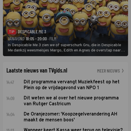
DESPICABLE ME 3
TIP
VANAVOND
18:05 - 20:00
· FILM
In Despicable Me 3 zien we of superschurk Gru, die in Despicable
Me dankzij weesmeisjes Margo, Edith en Agnes de overstap naar
het rechte pad maakte, ook op dat pad weet te blijven.
Laatste nieuws van TVgids.nl
MEER NIEUWS
14:47
Dit programma vervangt Muziekfeest op het
Plein op de vrijdagavond van NPO 1
14:09
Dit weten we al over het nieuwe programma
van Rutger Castricum
14:04
De Oranjezomer: 'Koopzegelverandering AH
maakt de mensen boos'
13:23
Wanneer keert Kassa weer terug op televisie?