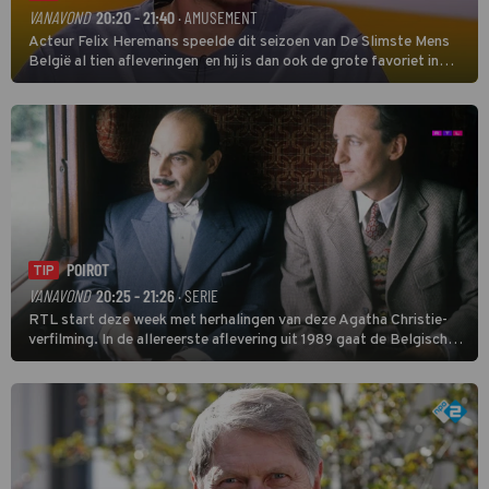
VANAVOND
20:20 - 21:40
· AMUSEMENT
Acteur Felix Heremans speelde dit seizoen van De Slimste Mens
België al tien afleveringen en hij is dan ook de grote favoriet in
deze seizoensfinale. En er is Nederlandse inbreng, want komiek
Soundos El Ahmadi neemt plaats aan de jurytafel.
POIROT
TIP
VANAVOND
20:25 - 21:26
· SERIE
RTL start deze week met herhalingen van deze Agatha Christie-
verfilming. In de allereerste aflevering uit 1989 gaat de Belgische
speurder op zoek naar een vermiste kok. Poirot raakt al snel
verwikkeld in een moordzaak. (HH)