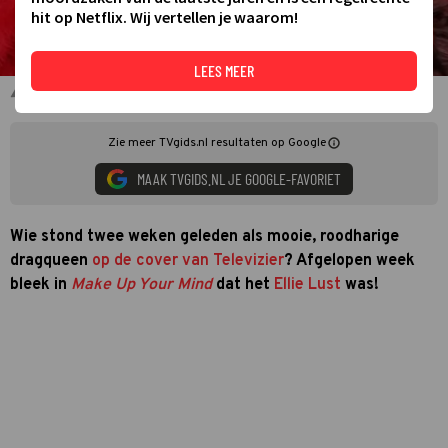
hit op Netflix. Wij vertellen je waarom!
LEES MEER
Ellie Lust als Ans Worst in Make Up Your Mind 2024
Zie meer TVgids.nl resultaten op Google
MAAK TVGIDS.NL JE GOOGLE-FAVORIET
Wie stond twee weken geleden als mooie, roodharige
dragqueen
op de cover van Televizier
? Afgelopen week
bleek in
Make Up Your Mind
dat het
Ellie Lust
was!