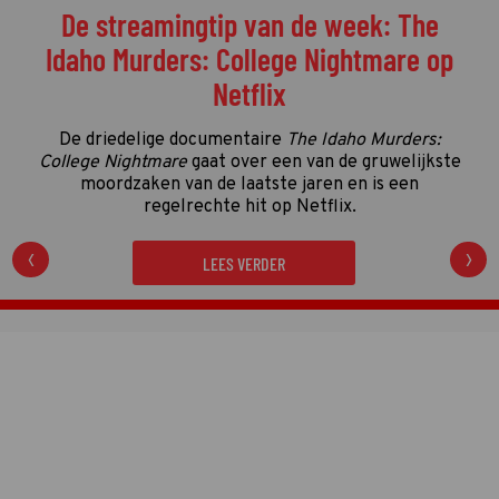
Welke programma's liggen momenteel
op kop in de vierde kwalificatieronde?
De vierde kwalificatieronde én de streamingronde
van de Gouden Televizier-Ring 2026 zijn in volle
gang. Tijd dus voor de eerste én enige tussenstand!
LEES VERDER