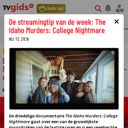
stem nu!
×
De streamingtip van de week: The
tvgids
streaming
nieuws
Idaho Murders: College Nightmare
E
FILM
STREAMING
GOUDEN TELEVIZIER-RING
NU TE ZIEN
STERREN
©
Ellie Lust blikt terug op haar Make Up Your
Mind-deelname: 'Voelde als nieuwe coming-
out'
REDACTIE TELEVIZIER
2 APRIL 2024 13:01
·
©
De driedelige documentaire
The Idaho Murders: College
Nightmare
gaat over een van de gruwelijkste
moordzaken van de laatste jaren en is een regelrechte