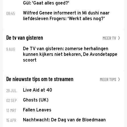
Gül: 'Gaat alles goed?'
08:45
Wilfred Genee informeert in Mi dushi naar
liefdesleven Frogers: ‘Werkt alles nog?’
De tv van gisteren
MEER TV
9 AUG
De TV van gisteren: zomerse herhalingen
kunnen kijkers niet bekoren, De Avondetappe
scoort
De nieuwste tips om te streamen
MEER TIPS
29 JUL
Live Aid at 40
02 SEP
Ghosts (UK)
13 MRT
Fallen Leaves
15 APR
Nachtwacht: De Dag van de Bloedmaan