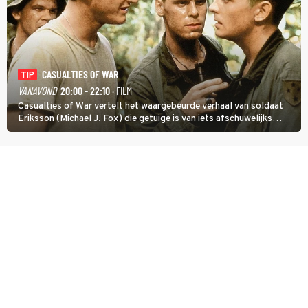
CASUALTIES OF WAR
TIP
VANAVOND
20:00 - 22:10
· FILM
Casualties of War vertelt het waargebeurde verhaal van soldaat
Eriksson (Michael J. Fox) die getuige is van iets afschuwelijks
tijdens de Vietnamoorlog. Hij besluit uit de school te klappen.