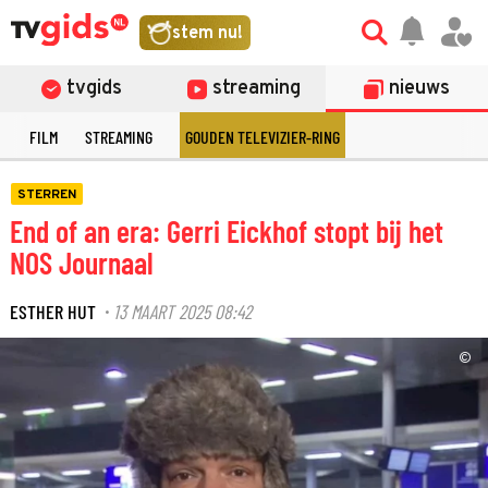
stem nu!
tvgids
streaming
nieuws
E
FILM
STREAMING
GOUDEN TELEVIZIER-RING
STERREN
End of an era: Gerri Eickhof stopt bij het
NOS Journaal
ESTHER HUT
13 MAART 2025 08:42
·
©