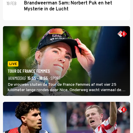
19 FEB
Brandweerman Sam: Norbert Puk en het
Mysterie in de Lucht
LIVE
TOUR DE FRANCE FEMMES
VANMIDDAG
15:55 - 18:55
· SPORT
De vrouwen sluiten de Tour de France Femmes af met vier 25
kilometer lange rondes door Nice. Onderweg wacht viermaal de
zware Col d'Èze. Aan de finish op de Promenade des Anglais krijgt
de eindwinnaar de laatste gele trui.