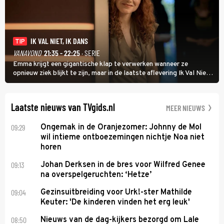
IK VAL NIET, IK DANS
TIP
VANAVOND
21:35 - 22:25
· SERIE
Emma krijgt een gigantische klap te verwerken wanneer ze
opnieuw ziek blijkt te zijn, maar in de laatste aflevering Ik Val Niet,
Ik Dans laat ze zien dat ze niet van plan is op te geven, zelfs als ze
daarvoor een ingrijpende operatie moet ondergaan.
Laatste nieuws van TVgids.nl
MEER NIEUWS
09:29
Ongemak in de Oranjezomer: Johnny de Mol
wil intieme ontboezemingen nichtje Noa niet
horen
09:13
Johan Derksen in de bres voor Wilfred Genee
na overspelgeruchten: ‘Hetze’
09:04
Gezinsuitbreiding voor Urk!-ster Mathilde
Keuter: 'De kinderen vinden het erg leuk'
08:50
Nieuws van de dag-kijkers bezorgd om Lale