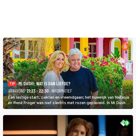
MI DUSHI: WAT IS DAN LIEFDE?
TIP
VANAVOND
21:23 - 22:30
· INFORMATIEF
Een lastige start, ziekten en vreemdgaan; het huwelijk van Natasja
en René Froger was niet slechts met rozen geplaveid. In Mi Dushi:
Wat Is Dan Liefde? neemt Wilfred Genee het showbizzkoppel mee
uit vissen om het over de liefde te hebben.