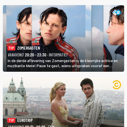
ZOMERGASTEN
TIP
VANAVOND
20:20 - 23:30
· INFORMATIEF
In de derde aflevering van Zomergasten is de kleurrijke actrice en
muzikante Merel Pauw te gast, wiens uitspraken vooraf een
boeiende avond beloven: 'Mijn ideale televisieavond is zoals mijn
identiteit: grenzeloos, absurd en vol angsten'.
EUROTRIP
TIP
VANAVOND
20:31 - 22:06
· FILM