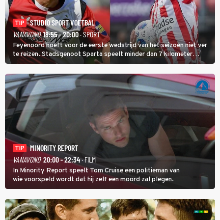
STUDIO SPORT VOETBAL
TIP
VANAVOND
18:55 - 20:00
· SPORT
Feyenoord hoeft voor de eerste wedstrijd van het seizoen niet ver
te reizen. Stadsgenoot Sparta speelt minder dan 7 kilometer
verderop. Feyenoord trok de Spaanse spits Nacho Ferri aan van
KVC Westerlo uit België.
MINORITY REPORT
TIP
VANAVOND
20:00 - 22:34
· FILM
In Minority Report speelt Tom Cruise een politieman van
wie voorspeld wordt dat hij zelf een moord zal plegen.