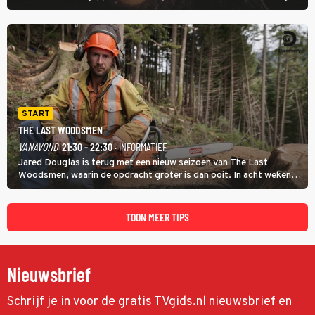
nog in de kinderschoenen. In de film You've Got Mail zie je dat
terug.
START
THE LAST WOODSMEN
VANAVOND
21:30 - 22:30
· INFORMATIEF
Jared Douglas is terug met een nieuw seizoen van The Last
Woodsmen, waarin de opdracht groter is dan ooit. In acht weken
tijd probeert hij een miljoen dollar bij elkaar te vergaren om de
toekomst van het houthakkersbedrijf te verzekeren.
TOON MEER TIPS
Nieuwsbrief
Schrijf je in voor de gratis TVgids.nl nieuwsbrief en