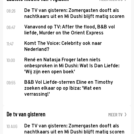
08:26
De TV van gisteren: Zomergasten dooft als
nachtkaars uit en Mi Dushi blijft matig scoren
06:47
Vanavond op TV: After the flood, B&B vol
liefde, Murder on the Orient Express
11:47
Komt The Voice: Celebrity ook naar
Nederland?
10:00
René en Natasja Froger laten niets
onbesproken in Mi Dushi: Wat Is Dan Liefde:
'Wij zijn een open boek'
09:55
B&B Vol Liefde-sterren Eline en Timothy
zoeken elkaar op op Ibiza: 'Wat een
verrassing!'
De tv van gisteren
MEER TV
10 AUG
De TV van gisteren: Zomergasten dooft als
nachtkaars uit en Mi Dushi blijft matig scoren