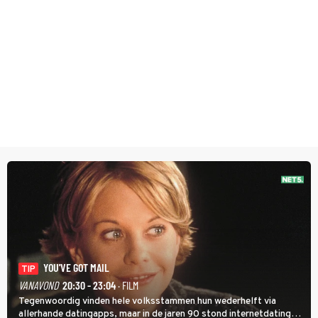
YOU'VE GOT MAIL
TIP
VANAVOND
20:30 - 23:04
· FILM
Tegenwoordig vinden hele volksstammen hun wederhelft via
allerhande datingapps, maar in de jaren 90 stond internetdating