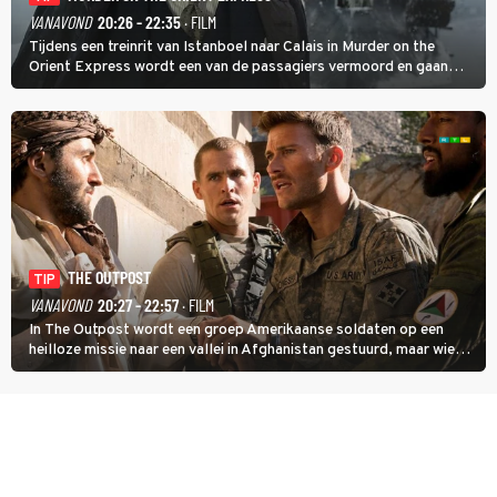
VANAVOND
20:26 - 22:35
· FILM
Tijdens een treinrit van Istanboel naar Calais in Murder on the
Orient Express wordt een van de passagiers vermoord en gaan
detective Hercule Poirot en zijn snor uitzoeken wie van de andere
treinreizigers de dader is.
THE OUTPOST
TIP
VANAVOND
20:27 - 22:57
· FILM
In The Outpost wordt een groep Amerikaanse soldaten op een
heilloze missie naar een vallei in Afghanistan gestuurd, maar wie
overleeft daar een aanval?