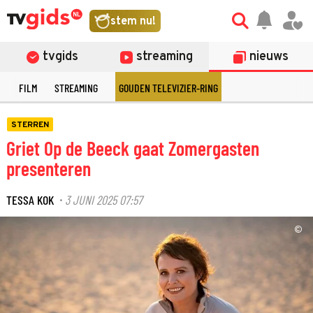
stem nu!
tvgids
streaming
nieuws
E
FILM
STREAMING
GOUDEN TELEVIZIER-RING
STERREN
Griet Op de Beeck gaat Zomergasten
presenteren
TESSA KOK
3 JUNI 2025 07:57
·
©