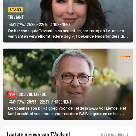
START
TRIVIANT
VANAVOND
21:25 - 22:15
· AMUSEMENT
De bekende quiz Triviant is na negentien jaar terug op tv. Anniko
van Santen verwelkomt iedere dag vijf bekende Nederlanders die
vragen beantwoorden in verschillende categorieën. De beste
speler gaat direct door naar de finaleweek.
B&B VOL LIEFDE
TIP
VANAVOND
20:53 - 22:21
· AMUSEMENT
De Spaanse zon blijkt goed voor de liefde in B&B Vol Liefde. Het
land bracht al veel moois voor eerdere B&B-eigenaren en hun
partners. Ook Paul runt zijn gastenverblijf in Spanje. De 62-jarige
weduwnaar stuurt aan op een nieuw hoofdstuk.
Laatste nieuws van TVgids.nl
MEER NIEUWS