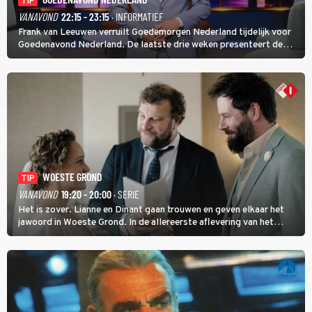
TIP
VANAVOND
22:15 - 23:15
· INFORMATIEF
Frank van Leeuwen verruilt Goedemorgen Nederland tijdelijk voor
Goedenavond Nederland. De laatste drie weken presenteert de
journalist en De Slimste Mens-winnaar deze avondtalkshow om en
om met Sam Hagens, die er al vanaf het begin bij is.
WOESTE GROND
TIP
VANAVOND
19:20 - 20:00
· SERIE
Het is zover. Lianne en Dinant gaan trouwen en geven elkaar het
jawoord in Woeste Grond. In de allereerste aflevering van het
eerste seizoen kwam Lianne vanuit de Randstad naar Twente. Daar
is ze inmiddels helemaal op haar plek.