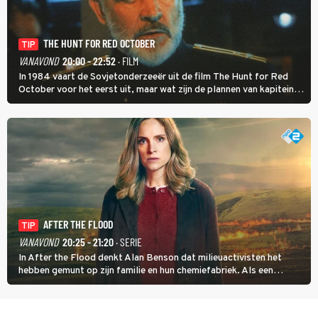
THE HUNT FOR RED OCTOBER
TIP
VANAVOND
20:00 - 22:52
· FILM
In 1984 vaart de Sovjetonderzeeër uit de film The Hunt for Red
October voor het eerst uit, maar wat zijn de plannen van kapitein
Marko Ramius?
AFTER THE FLOOD
TIP
VANAVOND
20:25 - 21:20
· SERIE
In After the Flood denkt Alan Benson dat milieuactivisten het
hebben gemunt op zijn familie en hun chemiefabriek. Als een
brandende boodschap in het veen de boel op scherp zet, besluit
Jo Marshall de jonge Finn Allen aan de tand te voelen.