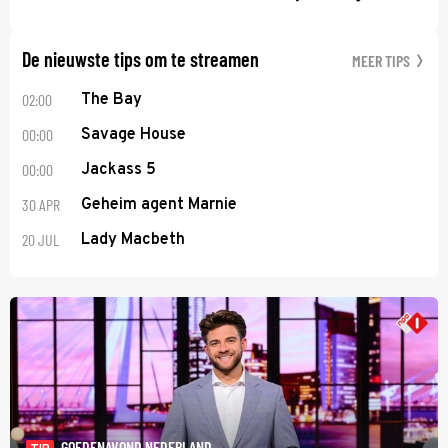
De nieuwste tips om te streamen
MEER TIPS
02:00
The Bay
00:00
Savage House
00:00
Jackass 5
30 APR
Geheim agent Marnie
20 JUL
Lady Macbeth
GOEDENAVOND NEDERLAND