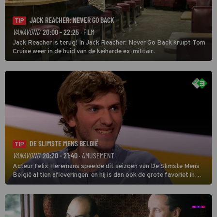
JACK REACHER: NEVER GO BACK
TIP
VANAVOND
20:00 - 22:25
· FILM
Jack Reacher is terug! In Jack Reacher: Never Go Back kruipt Tom
Cruise weer in de huid van de keiharde ex-militair.
DE SLIMSTE MENS BELGIË
TIP
VANAVOND
20:20 - 21:40
· AMUSEMENT
Acteur Felix Heremans speelde dit seizoen van De Slimste Mens
België al tien afleveringen en hij is dan ook de grote favoriet in
deze seizoensfinale. En er is Nederlandse inbreng, want komiek
Soundos El Ahmadi neemt plaats aan de jurytafel.