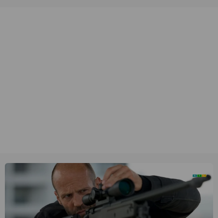
unieke amateurbeelden uit verschillende decennia. (HH)