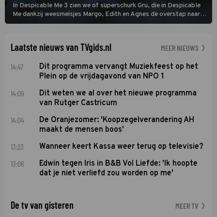
In Despicable Me 3 zien we of superschurk Gru, die in Despicable
Me dankzij weesmeisjes Margo, Edith en Agnes de overstap naar
het rechte pad maakte, ook op dat pad weet te blijven.
Laatste nieuws van TVgids.nl
MEER NIEUWS
14:47
Dit programma vervangt Muziekfeest op het
Plein op de vrijdagavond van NPO 1
14:09
Dit weten we al over het nieuwe programma
van Rutger Castricum
14:04
De Oranjezomer: 'Koopzegelverandering AH
maakt de mensen boos'
13:23
Wanneer keert Kassa weer terug op televisie?
13:06
Edwin tegen Iris in B&B Vol Liefde: 'Ik hoopte
dat je niet verliefd zou worden op me'
De tv van gisteren
MEER TV