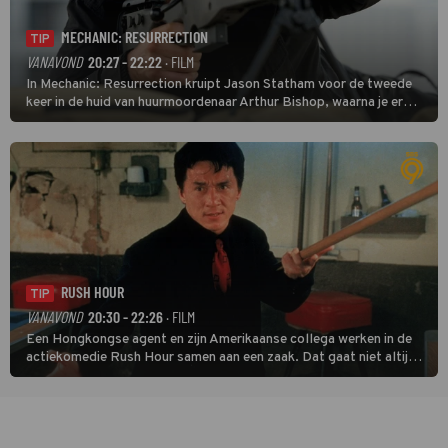
MECHANIC: RESURRECTION
TIP
VANAVOND
20:27 - 22:22
· FILM
In Mechanic: Resurrection kruipt Jason Statham voor de tweede
keer in de huid van huurmoordenaar Arthur Bishop, waarna je er
donder op kunt zeggen dat er van Bishops geplande pensioen niet
veel terechtkomt.
RUSH HOUR
TIP
VANAVOND
20:30 - 22:26
· FILM
Een Hongkongse agent en zijn Amerikaanse collega werken in de
actiekomedie Rush Hour samen aan een zaak. Dat gaat niet altijd
van een leien dakje.