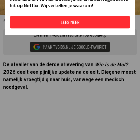
hit op Netflix. Wij vertellen je waarom!
Kandidaten WIDM 2026
LEES MEER
Zie meer TVgids.nl resultaten op Google
MAAK TVGIDS.NL JE GOOGLE-FAVORIET
De afvaller van de derde aflevering van
Wie is de Mol?
2026 deelt een pijnlijke update na de exit. Diegene moest
namelijk vroegtijdig naar huis, vanwege een medisch
noodgeval.