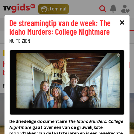
stem nu!
×
De streamingtip van de week: The
tvgids
streaming
nieuws
Idaho Murders: College Nightmare
E
FILM
STREAMING
GOUDEN TELEVIZIER-RING
NU TE ZIEN
STERREN
©
Kandidaat Wie is de Mol? moest vroegtijdig
terugvliegen door 'ondraaglijke pijn'
FAYE HEIJNIS
15 MAART 2026 10:01
·
©
De driedelige documentaire
The Idaho Murders: College
Nightmare
gaat over een van de gruwelijkste
moordzaken van de laatste jaren en is een regelrechte