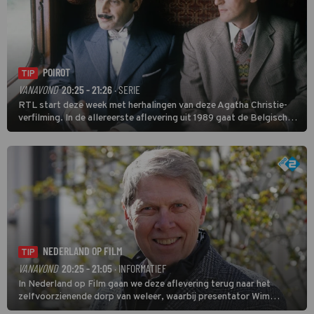
POIROT
TIP
VANAVOND
20:25 - 21:26
· SERIE
RTL start deze week met herhalingen van deze Agatha Christie-
verfilming. In de allereerste aflevering uit 1989 gaat de Belgische
speurder op zoek naar een vermiste kok. Poirot raakt al snel
verwikkeld in een moordzaak. (HH)
NEDERLAND OP FILM
TIP
VANAVOND
20:25 - 21:05
· INFORMATIEF
In Nederland op Film gaan we deze aflevering terug naar het
zelfvoorzienende dorp van weleer, waarbij presentator Wim
Daniëls de kijkers meeneemt op reis door de tijd aan de hand van