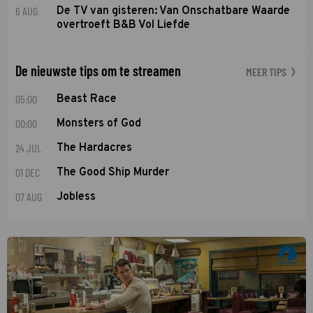
6 AUG
De TV van gisteren: Van Onschatbare Waarde
overtroeft B&B Vol Liefde
De nieuwste tips om te streamen
MEER TIPS
05:00
Beast Race
00:00
Monsters of God
24 JUL
The Hardacres
01 DEC
The Good Ship Murder
07 AUG
Jobless