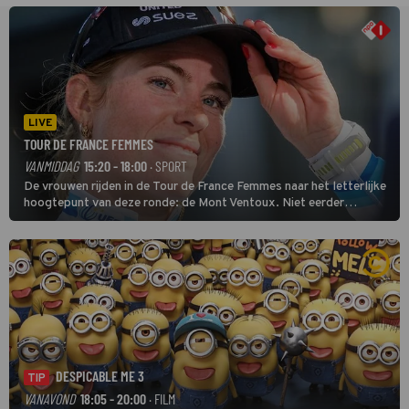
LIVE
TOUR DE FRANCE FEMMES
VANMIDDAG
15:20 - 18:00
· SPORT
De vrouwen rijden in de Tour de France Femmes naar het letterlijke
hoogtepunt van deze ronde: de Mont Ventoux. Niet eerder
finishten de vrouwen voor deze koers op deze kale col uit de
buitencategorie. De aanloop naar de slotklim is vlak.
DESPICABLE ME 3
TIP
VANAVOND
18:05 - 20:00
· FILM