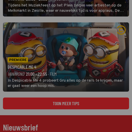
Tijdens het Muziekfeest op het Plein zingen veel artiesten op de
Melkmarkt in Zwolle, waar er nauwelijks tijd is voor applaus. De
grootste namen zijn André Hazes, Jannes, René Froger en
natuurlijk Rutger van Barneveld met zijn hit Zwoele Zomernachten.
PREMIERE
DESPICABLE ME 4
VANAVOND
21:00 - 22:55
· FILM
In Despicable Me 4 probeert Gru alles op de rails te krijgen, maar
er gaat weer een hoop mis.
TOON MEER TIPS
Nieuwsbrief